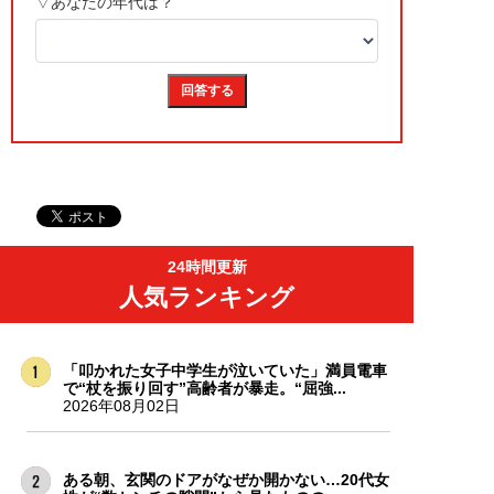
24時間更新
人気ランキング
「叩かれた女子中学生が泣いていた」満員電車
で“杖を振り回す”高齢者が暴走。“屈強...
2026年08月02日
ある朝、玄関のドアがなぜか開かない…20代女