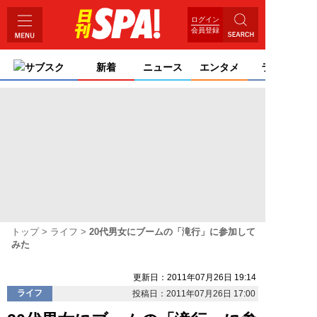
ログイン
会員登録
サブスク
新着
ニュース
エンタメ
ライフ
トップ
ライフ
20代男女にブームの「滝行」に参加して
みた
更新日：2011年07月26日 19:14
ライフ
投稿日：2011年07月26日 17:00