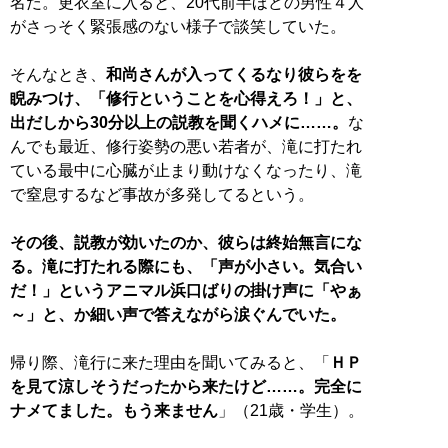
名だ。更衣室に入ると、20代前半ほどの男性４人
がさっそく緊張感のない様子で談笑していた。
そんなとき、
和尚さんが入ってくるなり彼らをを
睨みつけ、「修行ということを心得えろ！」と、
出だしから30分以上の説教を聞くハメに……。
な
んでも最近、修行姿勢の悪い若者が、滝に打たれ
ている最中に心臓が止まり動けなくなったり、滝
で窒息するなど事故が多発してるという。
その後、説教が効いたのか、彼らは終始無言にな
る。滝に打たれる際にも、「声が小さい。気合い
だ！」というアニマル浜口ばりの掛け声に「やぁ
～」と、か細い声で答えながら涙ぐんでいた。
帰り際、滝行に来た理由を聞いてみると、「
ＨＰ
を見て涼しそうだったから来たけど……。完全に
ナメてました。もう来ません
」（21歳・学生）。