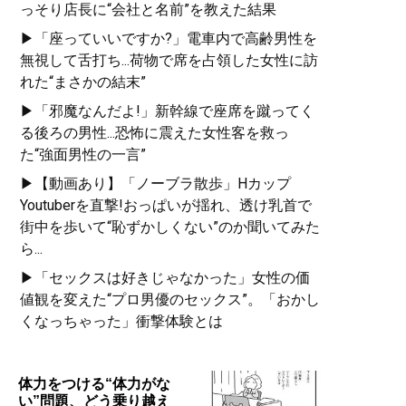
っそり店長に“会社と名前”を教えた結果
▶「座っていいですか?」電車内で高齢男性を
無視して舌打ち...荷物で席を占領した女性に訪
れた“まさかの結末”
▶「邪魔なんだよ!」新幹線で座席を蹴ってく
る後ろの男性...恐怖に震えた女性客を救っ
た“強面男性の一言”
▶【動画あり】「ノーブラ散歩」Hカップ
Youtuberを直撃!おっぱいが揺れ、透け乳首で
街中を歩いて“恥ずかしくない”のか聞いてみた
ら...
▶「セックスは好きじゃなかった」女性の価
値観を変えた“プロ男優のセックス”。「おかし
くなっちゃった」衝撃体験とは
体力をつける“体力がな
い”問題、どう乗り越え