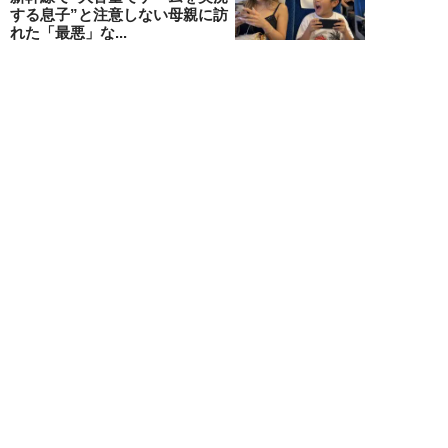
する息子”と注意しない母親に訪
れた「最悪」な...
藤山ムツキ
NEW!
ライフ
2026年08月08日
「有名俳優でも“出禁”になる」
元ホテルマンが見た、残念な客の
共通点／「お客...
オオサキサオリ
NEW!
ライフ
2026年08月08日
120万円かけて「豊胸手術」した
33歳男性を直撃「ゲイでもな
い。性同一性障...
佐藤隼秀