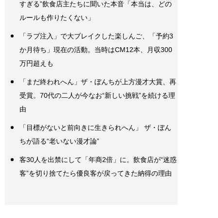
すぎる”飲食店主たちに聞いた本音「本当は、どの
ルールも作りたくない」
「ラブ注入」で大ブレイクした楽しんご、「予約3
か月待ち」現在の活動。当時はCM12本、月収300
万円超えも
「まだ終われへん」ザ・ぼんちが上方漫才大賞、再
受賞。70代の二人が今なお“新しい挑戦”を続ける理
由
「目標がないと前向きに生きられへん」 ザ・ぼん
ちが語る“老いない漫才論”
客30人を出禁にして「年商2倍」に。飲食店が“迷惑
客”を切り捨てたら優良客が戻ってきた納得の理由