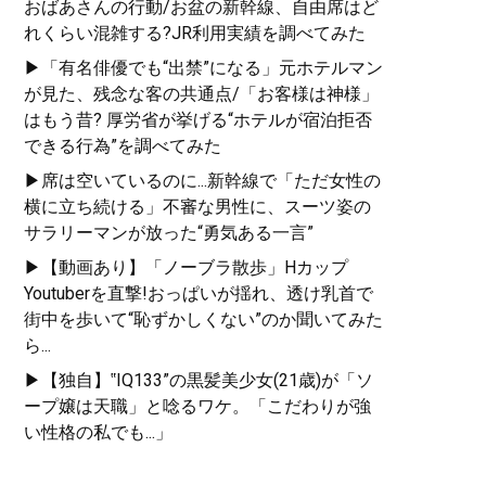
おばあさんの行動/お盆の新幹線、自由席はど
れくらい混雑する?JR利用実績を調べてみた
▶「有名俳優でも“出禁”になる」元ホテルマン
が見た、残念な客の共通点/「お客様は神様」
はもう昔? 厚労省が挙げる“ホテルが宿泊拒否
できる行為”を調べてみた
▶席は空いているのに...新幹線で「ただ女性の
横に立ち続ける」不審な男性に、スーツ姿の
サラリーマンが放った“勇気ある一言”
▶【動画あり】「ノーブラ散歩」Hカップ
Youtuberを直撃!おっぱいが揺れ、透け乳首で
街中を歩いて“恥ずかしくない”のか聞いてみた
ら...
▶【独自】‟IQ133”の黒髪美少女(21歳)が「ソ
ープ嬢は天職」と唸るワケ。「こだわりが強
い性格の私でも...」