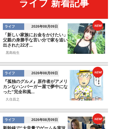
ライフ 新着記事
NEW!
ライフ
2026年08月09日
「新しい家族にお金をかけたい」
父親の身勝手な言い分で家を追い
出された22才...
黒島暁生
NEW!
ライフ
2026年08月09日
『孤独のグルメ』原作者がアメリ
カンなハンバーガー屋で夢中にな
った“完全和風...
久住昌之
NEW!
ライフ
2026年08月09日
新幹線で“大音量でゲームを実況