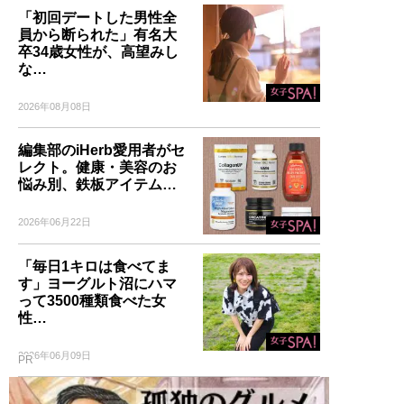
「初回デートした男性全
員から断られた」有名大
卒34歳女性が、高望みし
な…
2026年08月08日
編集部のiHerb愛用者がセ
レクト。健康・美容のお
悩み別、鉄板アイテム…
2026年06月22日
「毎日1キロは食べてま
す」ヨーグルト沼にハマ
って3500種類食べた女
性…
2026年06月09日
PR