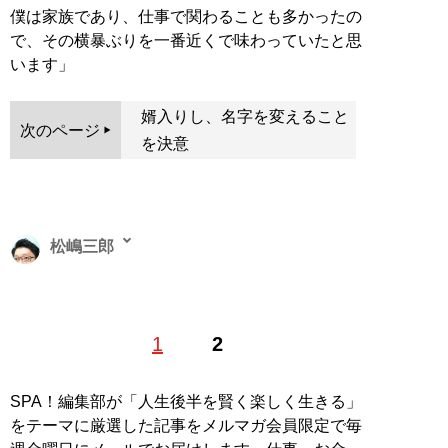
僕は家族であり、仕事で関わることも多かったの
で、その横暴ぶりを一番近くで味わっていたと思
います」
婿入りし、名字を変えること
次のページ
を決意
松嶋三郎
浅く広くがモットーのフリーライター。紙・web問わ
1
2
ず、ジャンルも問わず、記事のためならインタビュー・
潜入・執筆・写真撮影・撮影モデル役など、できること
は何でもやるタイプ。X（旧Twitter）：
@matsushima36
SPA！編集部が「人生後半を賢く楽しく生きる」
をテーマに厳選した記事をメルマガ会員限定で毎
記事一覧へ