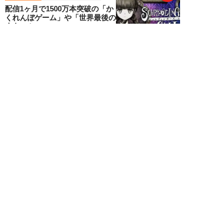
配信1ヶ月で1500万本突破の「か
くれんぼゲーム」や「世界最後の
少女」も。...
卯月鮎
NEW!
デジタル
2026年07月08日
米・航空会社のミスで露呈した
「AI値上げ」の真実。AIが”高く
ても買う人”...
福原たまねぎ
NEW!
エンタメ
2026年06月21日
『GTA6』にSwitch2『スプラ』
『ゼルダ』リメイクも！2026年
下半...
卯月鮎