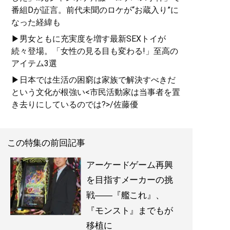
番組Dが証言。前代未聞のロケが“お蔵入り”に
なった経緯も
▶男女ともに充実度を増す最新SEXトイが
続々登場。「女性の見る目も変わる!」至高の
アイテム3選
▶日本では生活の困窮は家族で解決すべきだ
という文化が根強い<市民活動家は当事者を置
き去りにしているのでは?>/佐藤優
この特集の前回記事
アーケードゲーム再興
を目指すメーカーの挑
戦――『艦これ』、
『モンスト』までもが
移植に