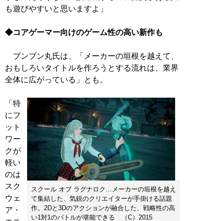
も遊びやすいと思いますよ」
◆コアゲーマー向けのゲーム性の高い新作も
ブンブン丸氏は、「メーカーの垣根を越えて、
おもしろいタイトルを作ろうとする流れは、業界
全体に広がっている」とも。
「特
にフ
ット
ワー
クが
軽い
のは
スク
スクール オブ ラグナロク…メーカーの垣根を越え
ウェ
て集結した、気鋭のクリエイターが手掛ける話題
作。2Dと3Dのアクションが融合した、戦略性の高
ア・
い1対1のバトルが堪能できる （C）2015