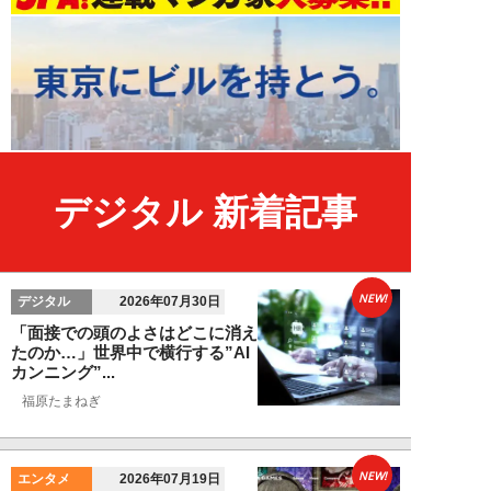
デジタル 新着記事
NEW!
デジタル
2026年07月30日
「面接での頭のよさはどこに消え
たのか…」世界中で横行する”AI
カンニング”...
福原たまねぎ
NEW!
エンタメ
2026年07月19日