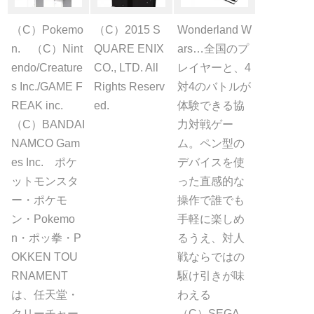
（C）Pokemo
（C）2015 S
Wonderland W
n. （C）Nint
QUARE ENIX
ars…全国のプ
endo/Creature
CO., LTD. All
レイヤーと、4
s Inc./GAME F
Rights Reserv
対4のバトルが
REAK inc.
ed.
体験できる協
（C）BANDAI
力対戦ゲー
NAMCO Gam
ム。ペン型の
es Inc. ポケ
デバイスを使
ットモンスタ
った直感的な
ー・ポケモ
操作で誰でも
ン・Pokemo
手軽に楽しめ
n・ポッ拳・P
るうえ、対人
OKKEN TOU
戦ならではの
RNAMENT
駆け引きが味
は、任天堂・
わえる
クリーチャー
（C）SEGA