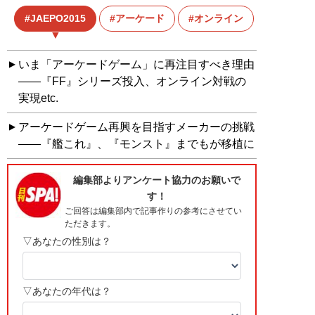
JAEPO2015
アーケード
オンライン
ゲーム
いま「アーケードゲーム」に再注目すべき理由
――『FF』シリーズ投入、オンライン対戦の
実現etc.
アーケードゲーム再興を目指すメーカーの挑戦
――『艦これ』、『モンスト』までもが移植に