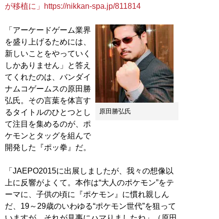
が移植に」https://nikkan-spa.jp/811814
「アーケードゲーム業界
を盛り上げるためには、
新しいことをやっていく
しかありません」と答え
てくれたのは、バンダイ
ナムコゲームスの原田勝
弘氏。その言葉を体言す
原田勝弘氏
るタイトルのひとつとし
て注目を集めるのが、ポ
ケモンとタッグを組んで
開発した『ポッ拳』だ。
「JAEPO2015に出展しましたが、我々の想像以
上に反響がよくて。本作は“大人のポケモン”をテ
ーマに、子供の頃に『ポケモン』に慣れ親しん
だ、19～29歳のいわゆる“ポケモン世代”を狙って
いますが、それが見事にハマりましたね」（原田