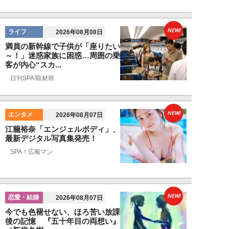
NEW!
ライフ
2026年08月08日
満員の新幹線で子供が「座りたい
～！」迷惑家族に困惑…周囲の乗
客が内心“スカ...
日刊SPA!取材班
NEW!
エンタメ
2026年08月07日
江籠裕奈「エンジェルボディ」、
最新デジタル写真集発売！
SPA！広報マン
NEW!
恋愛・結婚
2026年08月07日
今でも色褪せない、ほろ苦い放課
後の記憶 『五十年目の両想い』