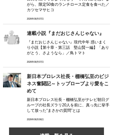
がら、限定50食のランチロース定食を食べた／
カツセマサヒコ
2026年08月07日
連載小説『まだおじさんじゃない』
『まだおじさんじゃない』現代中年 惑いまく
り小説【第十章・第三話 堅山賢一編】「あり
がとう、さようなら」／鳥トマト
2026年08月07日
新日本プロレス社長・棚橋弘至のビジ
ネス奮闘記～トップロープより愛をこ
めて
新日本プロレス社長・棚橋弘至がテレビ朝日グ
ループの社長ズラリ20人を前に、真っ先に挙手
して放った“まさかの質問”とは
2026年08月06日