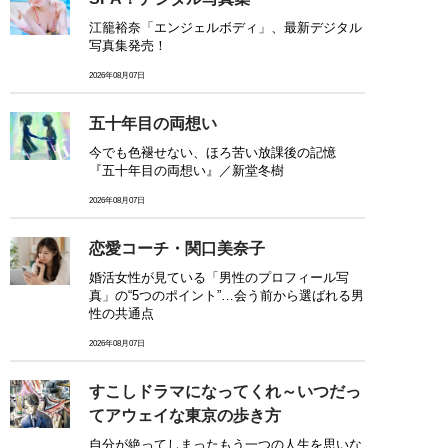
江籠裕奈「エンジェルボディ」、最新デジタル
写真集発売！
2026年08月07日
五十年目の両想い
今でも色褪せない、ほろ苦い放課後の記憶
『五十年目の両想い』／新堂冬樹
2026年08月07日
恋愛コーチ・関口美奈子
婚活女性が見ている「男性のプロフィール写
真」の“5つのポイント”…会う前から選ばれる男
性の共通点
2026年08月07日
すこしドラマになってくれ～いつだっ
てアウェイな東京の歩き方
自分が絶ってしまったもう一つの人生を思いな