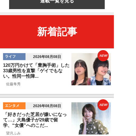
連載一覧を見る
新着記事
NEW!
ライフ
2026年08月08日
120万円かけて「豊胸手術」した
33歳男性を直撃「ゲイでもな
い。性同一性障...
佐藤隼秀
NEW!
エンタメ
2026年08月08日
「好きだった芝居が嫌いになっ
て…」大島優子が29歳で留
学、“女優”へのこだ...
望月ふみ