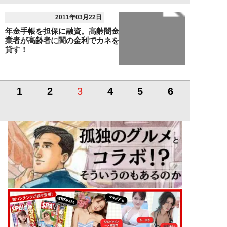
2011年03月22日
年金手帳を担保に融資。高齢闇金
業者が高齢者に闇の金利でカネを
貸す！
1
2
3
4
5
6