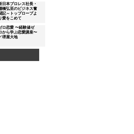
新日本プロレス社長・
棚橋弘至のビジネス奮
闘記～トップロープよ
り愛をこめて
ゼロ恋愛 〜経験値ゼ
ロから学ぶ恋愛講座〜
／堺屋大地