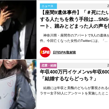
ニュース
【座間9遺体事件】「＃死にた
する人たちを救う手段は…SN
ート、踏みとどまった人の声を聞.
神奈川県・座間市のアパートで9人の遺体
件。今回亡くなった女性のTwitterには、「...
日刊SPA!取材班
恋愛・結婚
年収400万円イケメンvs年収6
「結婚するならどっち？」
結婚には年収と美醜のどちらが重視される
ラサー女子50人にアンケートを実施したところ