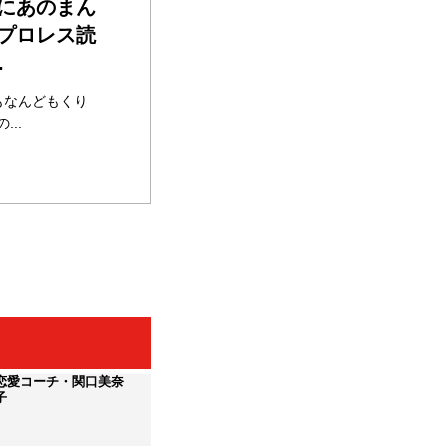
にあのまん
プロレス読
.
もなんどもくり
..
恋愛コーチ・関口美奈
子