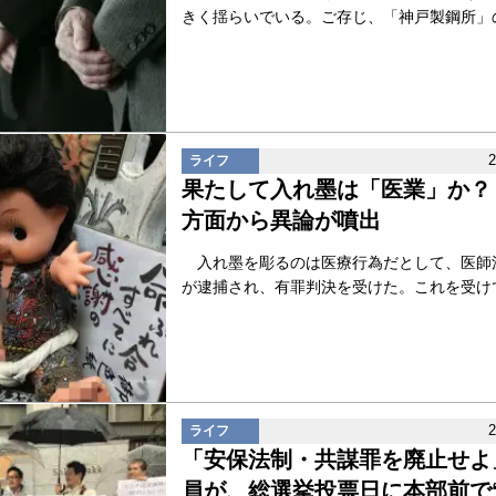
きく揺らいでいる。ご存じ、「神戸製鋼所」のデ
ライフ
果たして入れ墨は「医業」か？
方面から異論が噴出
入れ墨を彫るのは医療行為だとして、医師
が逮捕され、有罪判決を受けた。これを受けて当
ライフ
「安保法制・共謀罪を廃止せよ
員が、総選挙投票日に本部前で