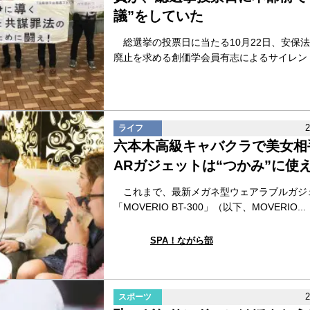
議”をしていた
総選挙の投票日に当たる10月22日、安保
廃止を求める創価学会員有志によるサイレントア
ライフ
六本木高級キャバクラで美女相
ARガジェットは“つかみ”に使
これまで、最新メガネ型ウェアラブルガジ
「MOVERIO BT-300」（以下、MOVERIO...
SPA！ながら部
スポーツ