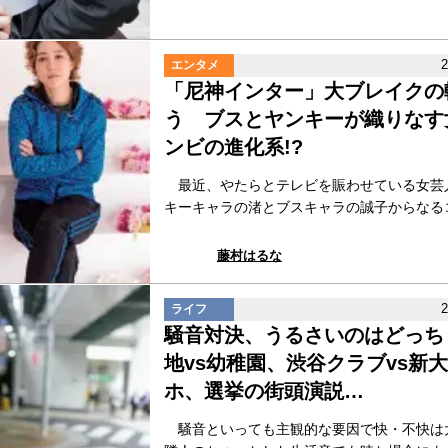
エンタメ
「尼神インター」大ブレイクの
う ブスとヤンキーが織りなす
ンビの進化系!?
最近、やたらとテレビを賑わせている女芸
キーキャラの渚とブスキャラの誠子からなるコン
藤村はるな
ライフ
騒音対決、うるさいのはどっち
地vs幼稚園、渋谷クラブvs新
ホ、選挙の街頭演説…
騒音といっても主観的な要因で快・不快は