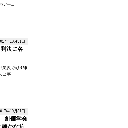
ー...
2017年10月31日
 判決に各
法違反で彫り師
事...
2017年10月31日
」創価学会
“静かな抗