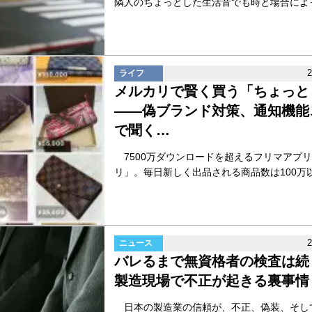
隣人のちょっとした生活音でも時と場合によって
ライフ
メルカリで賢く買う「ちょっと
――偽ブランド対策、通知機能
で聞く…
7500万ダウンロードを超えるフリマアプ
リ」。毎日新しく出品される商品数は100万以上
ニュース
バレるまで無資格者の検査は続
製造現場で不正が起きる裏事情
日本の製造業の信頼が、不正、偽装、そし