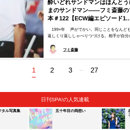
酔いどれサンドマンはほんとう
まのサンドマン――フミ斎藤の
本＃122【ECW編エピソード1..
199×年 声がでかい。同じことをなんど
返しくり返ししゃべりつづける。相手が自分の.
フミ斎藤
1
2
3
27
…
日刊SPA!の人気連載
ジタル写真集
五十年目の両想い