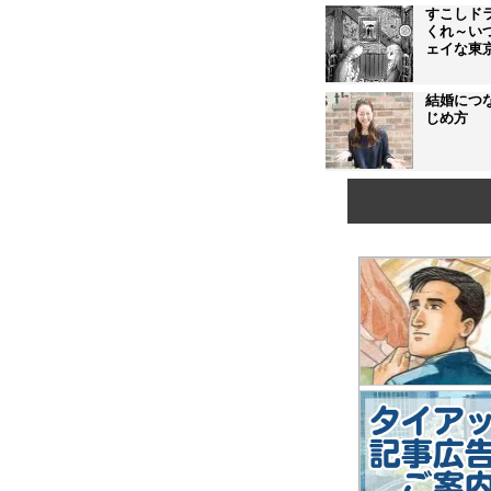
すこしド
くれ～い
ェイな東
結婚につ
じめ方