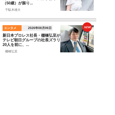
（50歳）が振り...
千駄木雄大
NEW!
エンタメ
2026年08月06日
新日本プロレス社長・棚橋弘至が
テレビ朝日グループの社長ズラリ
20人を前に、...
棚橋弘至
NEW!
エンタメ
2026年08月06日
小島瑠那、プールに浮かぶ真ん丸
ヒップに注目！グラビアメイキン
グMySPA!...
NEW!
エンタメ
2026年08月06日