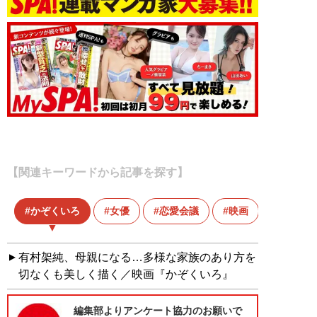
【関連キーワードから記事を探す】
かぞくいろ
女優
恋愛会議
映画
有村架
有村架純、母親になる…多様な家族のあり方を
切なくも美しく描く／映画『かぞくいろ』