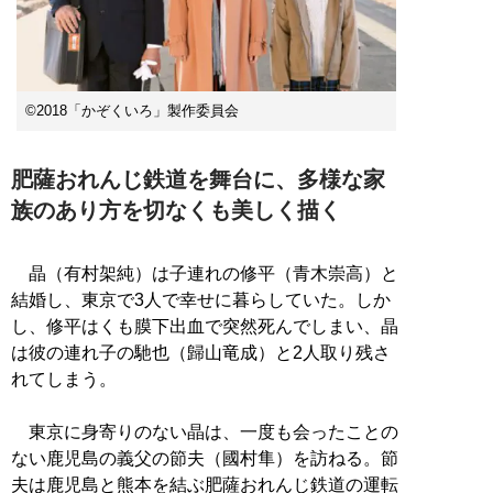
©2018「かぞくいろ」製作委員会
肥薩おれんじ鉄道を舞台に、多様な家
族のあり方を切なくも美しく描く
晶（有村架純）は子連れの修平（青木崇高）と
結婚し、東京で3人で幸せに暮らしていた。しか
し、修平はくも膜下出血で突然死んでしまい、晶
は彼の連れ子の馳也（歸山竜成）と2人取り残さ
れてしまう。
東京に身寄りのない晶は、一度も会ったことの
ない鹿児島の義父の節夫（國村隼）を訪ねる。節
夫は鹿児島と熊本を結ぶ肥薩おれんじ鉄道の運転