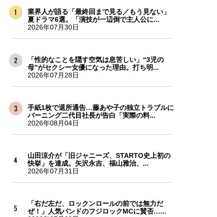
業界人が語る「最終回まで見る／もう見ない」
夏ドラマ6選。「演技が一辺倒で主人公に...
2026年07月30日
「性的なことを隠す空気は息苦しい」“3児の
母”がセクシー女優になった理由。打ち明...
2026年07月28日
手紙1枚で退所通告…藤あや子の独立トラブルに
バーニング二代目社長が告白「実際の料...
2026年08月04日
山田涼介が「旧ジャニーズ、STARTO史上初の
快挙」を達成。矢沢永吉、福山雅治、...
2026年07月31日
「右だ左だ、ロックンロールの前では無力だ
ぜ！」人気バンドのフジロックMCに賛否…...