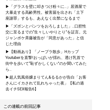
▶「グラスを壁に叩きつけ粉々に...」居酒屋で
大暴走する高齢男性。被害届を出され「土下
座謝罪」するも、あえなく出禁になるまで
▶「ズボンとパンツをおろしました」...口腔性
交に至るまでの“生々しいやりとり”を証言。元
ジャンポケ斉藤被告が「同意があった」と信
じた理由
▶【動画あり】「ノーブラ散歩」Hカップ
Youtuberを直撃!おっぱいが揺れ、透け乳首で
街中を歩いて“恥ずかしくない”のか聞いてみた
ら...
▶超人気風俗嬢まりてん&るるかが告白「お客
さんにイカされて乱れちゃった夜」【私の過
去イチSEX報告6】
この連載の前回記事