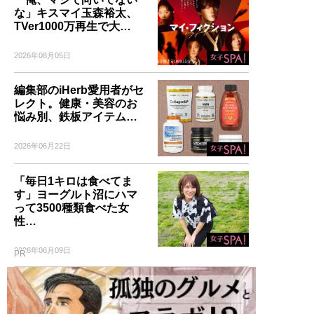
な」キスマイ玉森裕太、
TVer1000万再生で大…
2026年08月05日
編集部のiHerb愛用者がセ
レクト。健康・美容のお
悩み別、鉄板アイテム…
2026年06月22日
「毎日1キロは食べてま
す」ヨーグルト沼にハマ
って3500種類食べた女
性…
2026年06月09日
PR