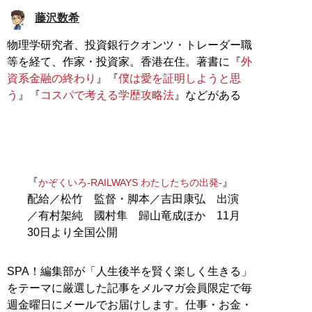
藤沢数希
物理学研究者、投資銀行クオンツ・トレーダー職
等を経て、作家・投資家。香港在住。著書に『
外
資系金融の終わり
』『
僕は愛を証明しようと思
う
』『
コスパで考える学歴攻略法
』などがある
『
』
かぞくいろ-RAILWAYS わたしたちの出発-
配給／松竹 監督・脚本／吉田康弘 出演
／有村架純 國村隼 歸山竜成ほか 11月
30日より全国公開
SPA！編集部が「人生後半を賢く楽しく生きる」
をテーマに厳選した記事をメルマガ会員限定で毎
週金曜日にメールでお届けします。仕事・お金・