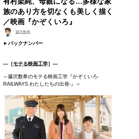
有村架純、母親になる…多様な家
族のあり方を切なくも美しく描く
／映画『かぞくいろ』
藤沢数希
バックナンバー
―［
モテる映画工学
］―
～藤沢数希のモテる映画工学『かぞくいろ-
RAILWAYS わたしたちの出発-』～