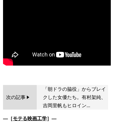
「朝ドラの脇役」からブレイ
次の記事
クした女優たち。有村架純、
吉岡里帆もヒロイン...
―［
モテる映画工学
］―