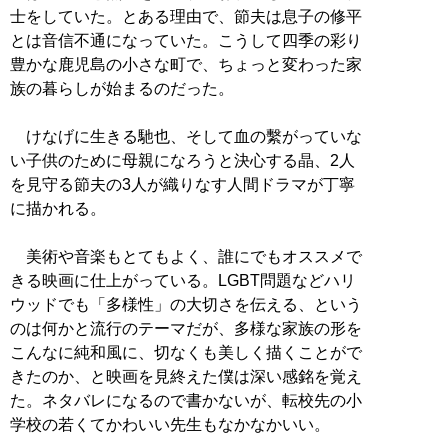
士をしていた。とある理由で、節夫は息子の修平
とは音信不通になっていた。こうして四季の彩り
豊かな鹿児島の小さな町で、ちょっと変わった家
族の暮らしが始まるのだった。
けなげに生きる馳也、そして血の繫がっていな
い子供のために母親になろうと決心する晶、2人
を見守る節夫の3人が織りなす人間ドラマが丁寧
に描かれる。
美術や音楽もとてもよく、誰にでもオススメで
きる映画に仕上がっている。LGBT問題などハリ
ウッドでも「多様性」の大切さを伝える、という
のは何かと流行のテーマだが、多様な家族の形を
こんなに純和風に、切なくも美しく描くことがで
きたのか、と映画を見終えた僕は深い感銘を覚え
た。ネタバレになるので書かないが、転校先の小
学校の若くてかわいい先生もなかなかいい。