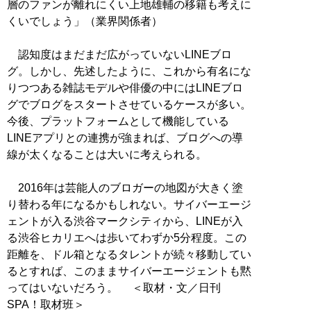
層のファンが離れにくい上地雄輔の移籍も考えに
くいでしょう」（業界関係者）
認知度はまだまだ広がっていないLINEブロ
グ。しかし、先述したように、これから有名にな
りつつある雑誌モデルや俳優の中にはLINEブロ
グでブログをスタートさせているケースが多い。
今後、プラットフォームとして機能している
LINEアプリとの連携が強まれば、ブログへの導
線が太くなることは大いに考えられる。
2016年は芸能人のブロガーの地図が大きく塗
り替わる年になるかもしれない。サイバーエージ
ェントが入る渋谷マークシティから、LINEが入
る渋谷ヒカリエへは歩いてわずか5分程度。この
距離を、ドル箱となるタレントが続々移動してい
るとすれば、このままサイバーエージェントも黙
ってはいないだろう。 ＜取材・文／日刊