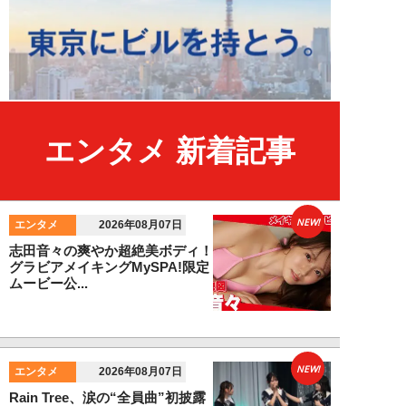
エンタメ 新着記事
NEW!
エンタメ
2026年08月07日
志田音々の爽やか超絶美ボディ！
グラビアメイキングMySPA!限定
ムービー公...
NEW!
エンタメ
2026年08月07日
Rain Tree、涙の“全員曲”初披露