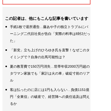
この記者は、他にもこんな記事を書いています
手紙1枚で退所通告…藤あや子の独立トラブルにバ
ーニング二代目社長が告白「実際の料率は8対2だっ
た」
「新党」立ち上げのひろゆき氏を直撃！なぜこのタ
イミングで？自身の出馬可能性は？
夏の教育費で150万円消失…世帯年収2000万円超の
タワマン家族でも「家計は火の車」破綻寸前のリア
ル
客は払ったのに店には1円も入らない…負債1151億
円「全東信」の破産で、経営陣への責任追及は問え
るか