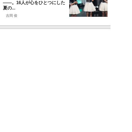
――。16人が心をひとつにした
夏の...
吉岡 俊
NEW!
エンタメ
2026年08月06日
「昼の生放送中に脱いで水着に」
元ミニスカポリス・大原かおり
（50歳）が振り...
千駄木雄大
NEW!
エンタメ
2026年08月06日
新日本プロレス社長・棚橋弘至が
テレビ朝日グループの社長ズラリ
20人を前に、...
棚橋弘至
NEW!
エンタメ