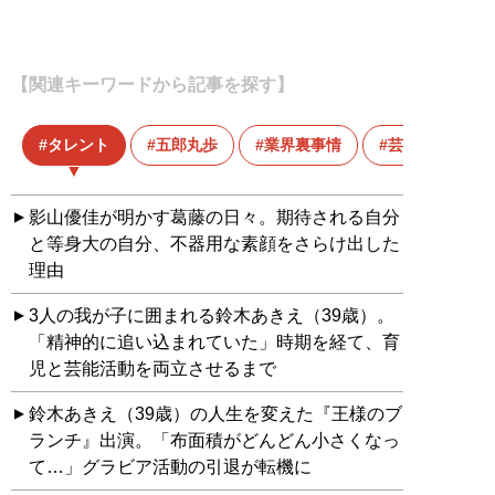
【関連キーワードから記事を探す】
タレント
五郎丸歩
業界裏事情
芸能界
影山優佳が明かす葛藤の日々。期待される自分
と等身大の自分、不器用な素顔をさらけ出した
理由
3人の我が子に囲まれる鈴木あきえ（39歳）。
「精神的に追い込まれていた」時期を経て、育
児と芸能活動を両立させるまで
鈴木あきえ（39歳）の人生を変えた『王様のブ
ランチ』出演。「布面積がどんどん小さくなっ
て…」グラビア活動の引退が転機に