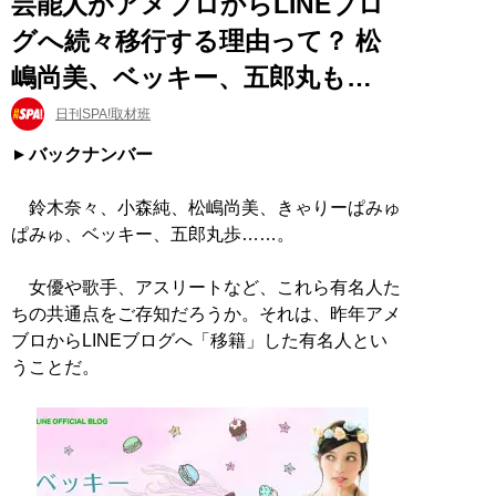
芸能人がアメブロからLINEブロ
グへ続々移行する理由って？ 松
嶋尚美、ベッキー、五郎丸も…
日刊SPA!取材班
バックナンバー
鈴木奈々、小森純、松嶋尚美、きゃりーぱみゅ
ぱみゅ、ベッキー、五郎丸歩……。
女優や歌手、アスリートなど、これら有名人た
ちの共通点をご存知だろうか。それは、昨年アメ
ブロからLINEブログへ「移籍」した有名人とい
うことだ。