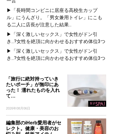
一言
▶「長時間コンビニに居座る高校生カップ
ル」にうんざり。「男女兼用トイレ」にこも
る二人に店長が注意した結果...
▶「深く激しいセックス」で女性がドン引
き...?女性を絶頂に向かわせるおすすめ体位3つ
▶「深く激しいセックス」で女性がドン引
き...?女性を絶頂に向かわせるおすすめ体位3つ
「旅行に絶対持っていき
たいポーチ」が無印にあ
った！ 濡れたものを入れ
て…
2026年08月06日
編集部のiHerb愛用者がセ
レクト。健康・美容のお