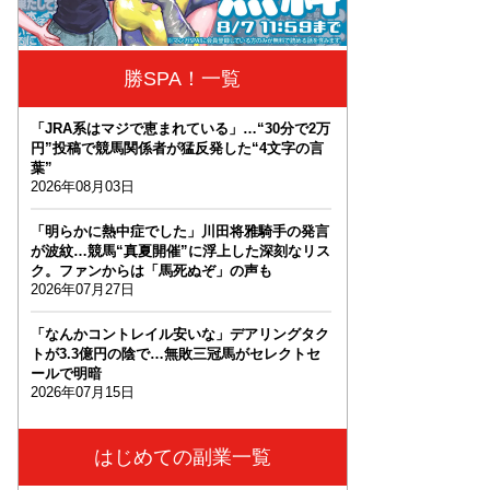
勝SPA！一覧
「JRA系はマジで恵まれている」…“30分で2万
円”投稿で競馬関係者が猛反発した“4文字の言
葉”
2026年08月03日
「明らかに熱中症でした」川田将雅騎手の発言
が波紋…競馬“真夏開催”に浮上した深刻なリス
ク。ファンからは「馬死ぬぞ」の声も
2026年07月27日
「なんかコントレイル安いな」デアリングタク
トが3.3億円の陰で…無敗三冠馬がセレクトセ
ールで明暗
2026年07月15日
はじめての副業一覧