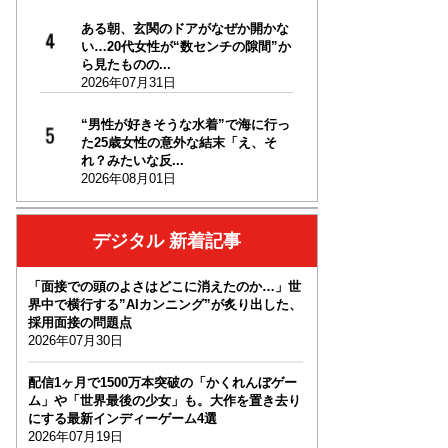
ある朝、玄関のドアがなぜか開かな
い…20代女性が“数センチの隙間”か
ら見たものの...
2026年07月31日
“男性が好きそうな水着”で海に行っ
た25歳女性の意外な結末「え、そ
れ？みたいな反...
2026年08月01日
デジタル 新着記事
「面接での頭のよさはどこに消えたのか…」世
界中で横行する”AIカンニング”が炙り出した、
採用面接の問題点
2026年07月30日
配信1ヶ月で1500万本突破の「かくれんぼゲー
ム」や「世界最後の少女」も。大作を置き去り
にする最新インディーゲーム4選
2026年07月19日