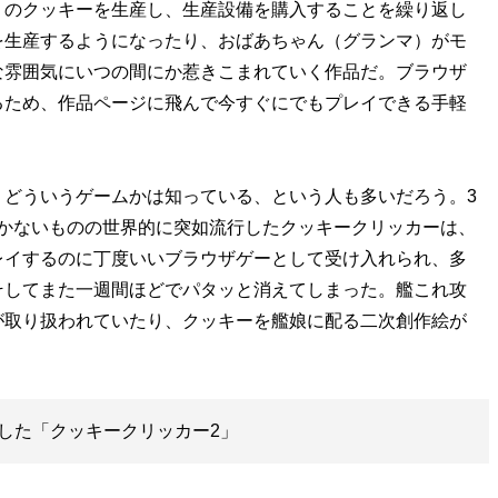
くのクッキーを生産し、生産設備を購入することを繰り返し
を生産するようになったり、おばあちゃん（グランマ）がモ
な雰囲気にいつの間にか惹きこまれていく作品だ。ブラウザ
るため、作品ページに飛んで今すぐにでもプレイできる手軽
、どういうゲームかは知っている、という人も多いだろう。3
行かないものの世界的に突如流行したクッキークリッカーは、
レイするのに丁度いいブラウザゲーとして受け入れられ、多
そしてまた一週間ほどでパタッと消えてしまった。艦これ攻
が取り扱われていたり、クッキーを艦娘に配る二次創作絵が
した「クッキークリッカー2」