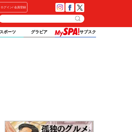
ログイン
会員登録
スポーツ
グラビア
サブスク