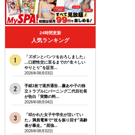
24時間更新
人気ランキング
「ズボンとパンツをおろしました」
…口腔性交に至るまでの“生々しい
やりとり”を証言...
2026年08月03日
手紙1枚で退所通告…藤あや子の独
立トラブルにバーニング二代目社長
が告白「実際の料...
2026年08月04日
「叩かれた女子中学生が泣いてい
た」満員電車で“杖を振り回す”高齢
者が暴走。“屈強...
2026年08月02日