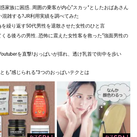
家族に困惑...周囲の乗客が内心“スカッ”としたおばあさん
混雑する?JR利用実績を調べてみた
為を繰り返す50代男性を退散させた女性のひと言
くる後ろの男性...恐怖に震えた女性客を救った“強面男性の
utuberを直撃!おっぱいが揺れ、透け乳首で街中を歩い
っとも“感じられる”3つのおっぱいテクとは