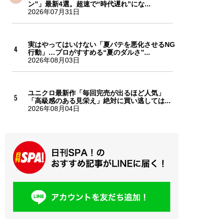
ン”」最新4選。超速で“時代遅れ”にな...
2026年07月31日
実はやってはいけない「夏バテを悪化させるNG
行動」…プロがすすめる“夏のダルさ”...
2026年08月03日
ユニクロ最新作「毎回完売が出るほど人気」
「高級感のある見栄え」絶対に買い逃しては...
2026年08月04日