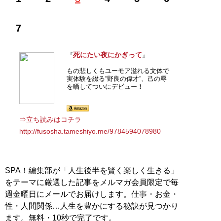
記事一覧へ
7
死にたい夜にかぎって
『
』
もの悲しくもユーモア溢れる文体で
実体験を綴る“野良の偉才”、己の辱
を晒してついにデビュー！
⇒立ち読みはコチラ
http://fusosha.tameshiyo.me/9784594078980
SPA！編集部が「人生後半を賢く楽しく生きる」
をテーマに厳選した記事をメルマガ会員限定で毎
週金曜日にメールでお届けします。仕事・お金・
性・人間関係…人生を豊かにする秘訣が見つかり
ます。無料・10秒で完了です。