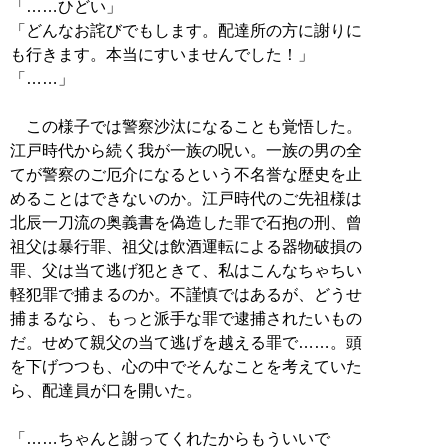
「……ひどい」
「どんなお詫びでもします。配達所の方に謝りに
も行きます。本当にすいませんでした！」
「……」
この様子では警察沙汰になることも覚悟した。
江戸時代から続く我が一族の呪い。一族の男の全
てが警察のご厄介になるという不名誉な歴史を止
めることはできないのか。江戸時代のご先祖様は
北辰一刀流の奥義書を偽造した罪で石抱の刑、曾
祖父は暴行罪、祖父は飲酒運転による器物破損の
罪、父は当て逃げ犯ときて、私はこんなちゃちい
軽犯罪で捕まるのか。不謹慎ではあるが、どうせ
捕まるなら、もっと派手な罪で逮捕されたいもの
だ。せめて親父の当て逃げを越える罪で……。頭
を下げつつも、心の中でそんなことを考えていた
ら、配達員が口を開いた。
「……ちゃんと謝ってくれたからもういいで