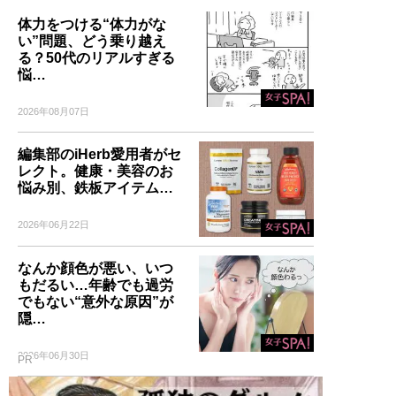
体力をつける“体力がな
い”問題、どう乗り越え
る？50代のリアルすぎる
悩…
2026年08月07日
編集部のiHerb愛用者がセ
レクト。健康・美容のお
悩み別、鉄板アイテム…
2026年06月22日
なんか顔色が悪い、いつ
もだるい…年齢でも過労
でもない“意外な原因”が
隠…
2026年06月30日
PR