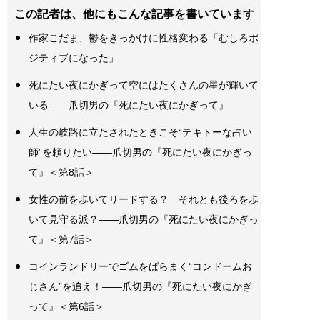
この記者は、他にもこんな記事を書いています
作家こだま、鬱をきっかけに性格変わる「むしろポ
ジティブになった」
死にたい夜にかぎって空にはたくさんの星が輝いて
いる――爪切男の『死にたい夜にかぎって』
人生の岐路に立たされたときこそ“テキトーな占い
師”を頼りたい――爪切男の『死にたい夜にかぎっ
て』＜第8話＞
女性の前を歩いてリードする？ それとも後ろを歩
いて見守る派？――爪切男の『死にたい夜にかぎっ
て』＜第7話＞
コインランドリーでゴムをばらまく“コンドームお
じさん”を追え！――爪切男の『死にたい夜にかぎ
って』＜第6話＞