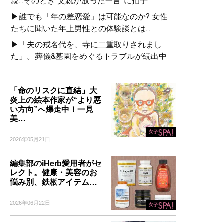
親...そのとき“父親が放った一言”に拍手
▶誰でも「年の差恋愛」は可能なのか? 女性
たちに聞いた年上男性との体験談とは...
▶「夫の戒名代を、寺に二重取りされまし
た」。葬儀&墓園をめぐるトラブルが続出中
「命のリスクに直結」大
炎上の絵本作家が“より悪
い方向”へ爆走中！一見
美…
2026年05月21日
編集部のiHerb愛用者がセ
レクト。健康・美容のお
悩み別、鉄板アイテム…
2026年06月22日