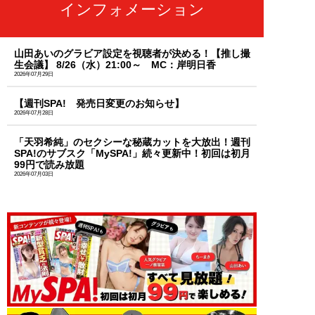
インフォメーション
山田あいのグラビア設定を視聴者が決める！【推し撮
生会議】 8/26（水）21:00～ MC：岸明日香
2026年07月29日
【週刊SPA! 発売日変更のお知らせ】
2026年07月28日
「天羽希純」のセクシーな秘蔵カットを大放出！週刊
SPA!のサブスク「MySPA!」続々更新中！初回は初月
99円で読み放題
2026年07月03日