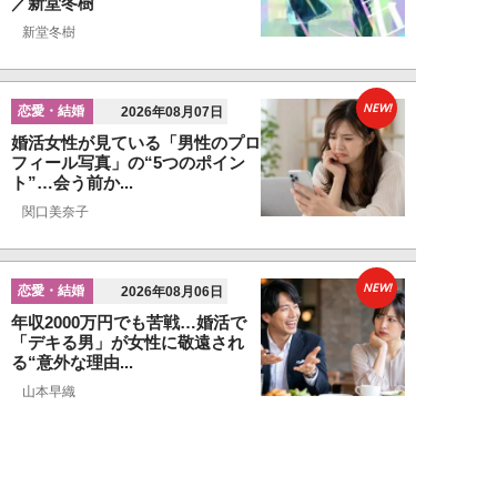
／新堂冬樹
新堂冬樹
NEW!
恋愛・結婚
2026年08月07日
婚活女性が見ている「男性のプロ
フィール写真」の“5つのポイン
ト”…会う前か...
関口美奈子
NEW!
恋愛・結婚
2026年08月06日
年収2000万円でも苦戦…婚活で
「デキる男」が女性に敬遠され
る“意外な理由...
山本早織
NEW!
恋愛・結婚
2026年08月04日