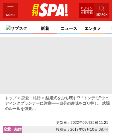
ログイン
会員登録
サブスク
新着
ニュース
エンタメ
ライフ
トップ
恋愛・結婚
結婚式をぶち壊す!? “トンデモ”ウェ
ディングプランナーに注意――自分の趣味をゴリ押し、式場
のルールを強要…
更新日：2022年09月25日 11:21
恋愛・結婚
投稿日：2017年08月10日 08:44