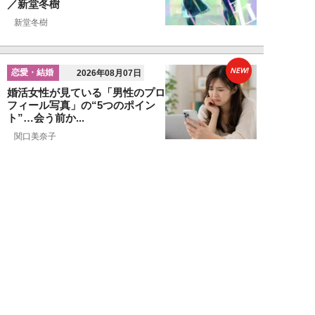
／新堂冬樹
新堂冬樹
NEW!
恋愛・結婚
2026年08月07日
婚活女性が見ている「男性のプロ
フィール写真」の“5つのポイン
ト”…会う前か...
関口美奈子
NEW!
恋愛・結婚
2026年08月06日
年収2000万円でも苦戦…婚活で
「デキる男」が女性に敬遠され
る“意外な理由...
山本早織
NEW!
恋愛・結婚
2026年08月04日