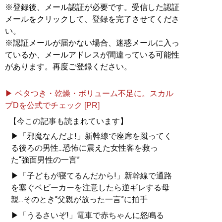
※登録後、メール認証が必要です。受信した認証
メールをクリックして、登録を完了させてくださ
い。
※認証メールが届かない場合、迷惑メールに入っ
ているか、メールアドレスが間違っている可能性
があります。再度ご登録ください。
▶ ベタつき・乾燥・ボリューム不足に。スカル
プDを公式でチェック [PR]
【今この記事も読まれています】
▶「邪魔なんだよ!」新幹線で座席を蹴ってく
る後ろの男性...恐怖に震えた女性客を救っ
た“強面男性の一言”
▶「子どもが寝てるんだから!」新幹線で通路
を塞ぐベビーカーを注意したら逆ギレする母
親...そのとき“父親が放った一言”に拍手
▶「うるさいぞ!」電車で赤ちゃんに怒鳴る