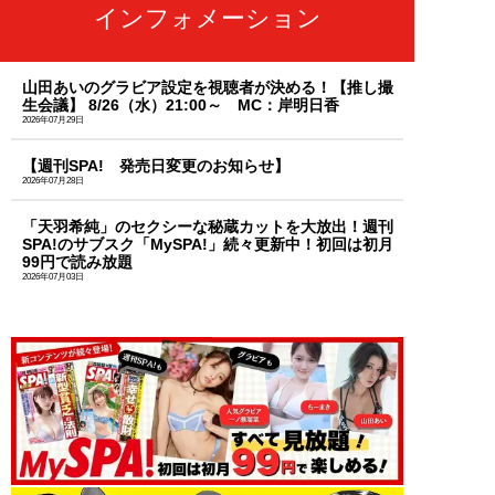
インフォメーション
山田あいのグラビア設定を視聴者が決める！【推し撮
生会議】 8/26（水）21:00～ MC：岸明日香
2026年07月29日
【週刊SPA! 発売日変更のお知らせ】
2026年07月28日
「天羽希純」のセクシーな秘蔵カットを大放出！週刊
SPA!のサブスク「MySPA!」続々更新中！初回は初月
99円で読み放題
2026年07月03日