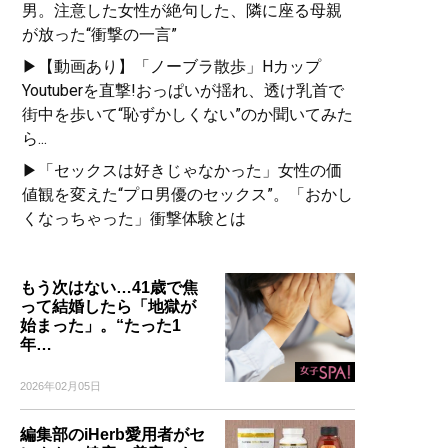
男。注意した女性が絶句した、隣に座る母親
が放った“衝撃の一言”
▶【動画あり】「ノーブラ散歩」Hカップ
Youtuberを直撃!おっぱいが揺れ、透け乳首で
街中を歩いて“恥ずかしくない”のか聞いてみた
ら...
▶「セックスは好きじゃなかった」女性の価
値観を変えた“プロ男優のセックス”。「おかし
くなっちゃった」衝撃体験とは
もう次はない…41歳で焦
って結婚したら「地獄が
始まった」。“たった1
年…
2026年02月05日
編集部のiHerb愛用者がセ