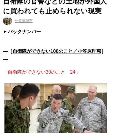
自衛隊の官舎などの土地が外国人
に買われても止められない現実
小笠原理恵
バックナンバー
―［
自衛隊ができない100のこと／小笠原理恵
］
―
「自衛隊ができない30のこと 24」