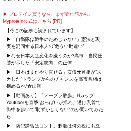
▶ プロテイン買うなら、まず売れ筋から。
Myprotein公式はこちら [PR]
【今この記事も読まれています】
▶「自衛隊は戦争のためじゃない」憲法と現
実を混同する日本人の“危うい勘違い”
▶なぜ日本人は変化を嫌うのか?高市・自民圧
勝が示した「安定志向」の正体
▶「日本はまだやり直せる」安倍元首相が“ス
カした”トランプからのチャンスを高市首相は
掴めるか/倉山満
▶【動画あり】「ノーブラ散歩」Hカップ
Youtuberを直撃!おっぱいが揺れ、透け乳首で
街中を歩いて“恥ずかしくない”のか聞いてみた
ら...
▶「防犯講習はコント。刺股は何の役にも立