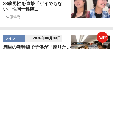
33歳男性を直撃「ゲイでもな
い。性同一性障...
佐藤隼秀
NEW!
ライフ
2026年08月08日
満員の新幹線で子供が「座りたい
～！」迷惑家族に困惑…周囲の乗
客が内心“スカ...
日刊SPA!取材班
NEW!
ライフ
2026年08月07日
自分が絶ってしまったもう一つの
人生を思いながら、限定50食の
ランチロース定...
カツセマサヒコ
NEW!