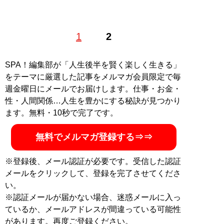
おがさわら・りえ◎国防ジャーナリスト、自衛官守る会
1
2
代表。著書に『
自衛隊員は基地のトイレットペーパーを
「自腹」で買う
』(扶桑社新書)。『月刊Hanada』『正
論』『WiLL』『夕刊フジ』等にも寄稿する。雅号・静
SPA！編集部が「人生後半を賢く楽しく生きる」
苑。
@riekabot
をテーマに厳選した記事をメルマガ会員限定で毎
週金曜日にメールでお届けします。仕事・お金・
『
自衛隊員は基地のトイレットペーパーを「自
性・人間関係…人生を豊かにする秘訣が見つかり
腹」で買う
』
ます。無料・10秒で完了です。
日本の安全保障を担う自衛隊員が、理不尽な環
無料でメルマガ登録する⇒⇒
境で日々の激務に耐え忍んでいる……
※登録後、メール認証が必要です。受信した認証
メールをクリックして、登録を完了させてくださ
い。
※認証メールが届かない場合、迷惑メールに入っ
記事一覧へ
ているか、メールアドレスが間違っている可能性
があります。再度ご登録ください。