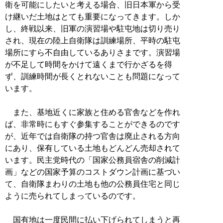
衛を可能にしたいと考える場合、旧日本軍から受
け継いだ土地はとても重要になってきます。しか
し、終戦以来、旧軍の演習場や駐屯地は切り売り
され、現在の陸上自衛隊は訓練場所、平時の駐屯
場所にすら不自由しているありさまです。演習場
が不足して時間をかけて遠くまで行かざるを得
ず、訓練時間が長くとれないことも問題になって
います。
また、基地近くに家族と住める官舎などを作れ
ば、非常時にもすぐ参集することができるのです
が、近年では自衛隊の持つ官舎は廃止される方向
にあり、保有している土地もどんどん売却されて
います。民主党時代の「国家公務員宿舎の削減計
画」などの国家予算のコストダウン計画に基づい
て、自衛隊まわりの土地も他の公務員住宅と同じ
ように売られてしまっているのです。
国有地は一度民間に払い下げられてしまうと再