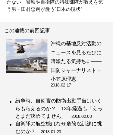
たない」警察や自衛隊の特殊部隊が教えを乞
う男・田村忠嗣が憂う“日本の現状”
この連載の前回記事
沖縄の基地反対活動の
ニュースを見るたびに
暗澹たる気持ちに――
国防ジャーナリスト・
小笠原理恵
2018.02.17
紛争時、自衛官の防衛出動手当はいく
らもらえるのか？ 13年経過も「えっ
とまだ決めてません」
2018.02.03
自衛隊の航空機はなぜ危険な訓練に挑
むのか？
2018.01.20