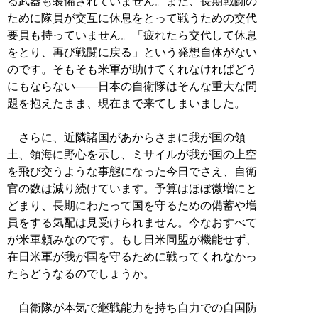
る武器も装備されていません。また、長期戦闘の
ために隊員が交互に休息をとって戦うための交代
要員も持っていません。「疲れたら交代して休息
をとり、再び戦闘に戻る」という発想自体がない
のです。そもそも米軍が助けてくれなければどう
にもならない――日本の自衛隊はそんな重大な問
題を抱えたまま、現在まで来てしまいました。
さらに、近隣諸国があからさまに我が国の領
土、領海に野心を示し、ミサイルが我が国の上空
を飛び交うような事態になった今日でさえ、自衛
官の数は減り続けています。予算はほぼ微増にと
どまり、長期にわたって国を守るための備蓄や増
員をする気配は見受けられません。今なおすべて
が米軍頼みなのです。もし日米同盟が機能せず、
在日米軍が我が国を守るために戦ってくれなかっ
たらどうなるのでしょうか。
自衛隊が本気で継戦能力を持ち自力での自国防