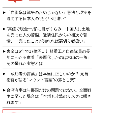
「自衛隊は戦争のためじゃない」憲法と現実を
混同する日本人の“危うい勘違い”
“高値で現金一括”に目がくらみ…中国人に土地
を売った人の苦悩。近隣住民からの相次ぐ苦
情、「売ったことが知れれば裏切り者扱い」
裏金は6年で17億円…川崎重工と自衛隊員の長
年にわたる癒着「表面化したのは氷山の一角」
その呆れた実態とは
「成功者の言葉」は本当に正しいのか？ 元自
衛官が語る"マウント言葉"の落とし穴"
台湾有事は与那国だけの問題ではない。全面戦
争に至った場合は「本州も攻撃のリスクに晒さ
れます」