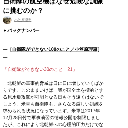
自衛隊の航空機はなぜ危険な訓練
に挑むのか？
小笠原理恵
バックナンバー
―［
自衛隊ができない100のこと／小笠原理恵
］
―
「自衛隊ができない30のこと 21」
北朝鮮の軍事的脅威は日に日に増していくばか
りです。このままいけば、我が国全土を標的とす
る原水爆攻撃が可能となる日もそう遠くはないで
しょう。米軍も自衛隊も、さらなる厳しい訓練を
求められる状況になっています。米軍は2017年
12月28日付で軍事演習の情報公開を制限しまし
たが、これにより北朝鮮への心理的圧力だけでな