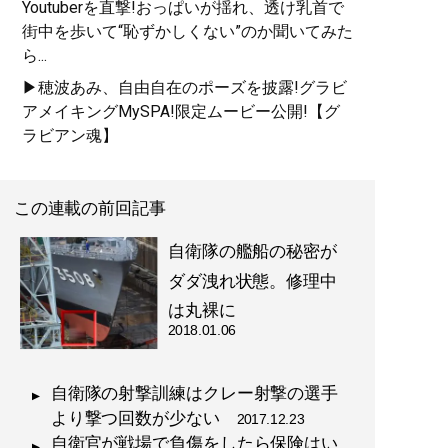
Youtuberを直撃!おっぱいが揺れ、透け乳首で
街中を歩いて“恥ずかしくない”のか聞いてみた
ら...
▶穂波あみ、自由自在のポーズを披露!グラビ
アメイキングMySPA!限定ムービー公開!【グ
ラビアン魂】
この連載の前回記事
自衛隊の艦船の秘密が
ダダ洩れ状態。修理中
は丸裸に
2018.01.06
自衛隊の射撃訓練はクレー射撃の選手
より撃つ回数が少ない
2017.12.23
自衛官が戦場で負傷をしたら保険はい