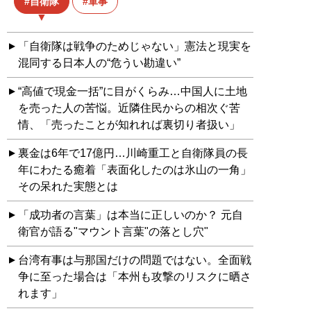
自衛隊
軍事
「自衛隊は戦争のためじゃない」憲法と現実を
混同する日本人の“危うい勘違い”
“高値で現金一括”に目がくらみ…中国人に土地
を売った人の苦悩。近隣住民からの相次ぐ苦
情、「売ったことが知れれば裏切り者扱い」
裏金は6年で17億円…川崎重工と自衛隊員の長
年にわたる癒着「表面化したのは氷山の一角」
その呆れた実態とは
「成功者の言葉」は本当に正しいのか？ 元自
衛官が語る"マウント言葉"の落とし穴"
台湾有事は与那国だけの問題ではない。全面戦
争に至った場合は「本州も攻撃のリスクに晒さ
れます」