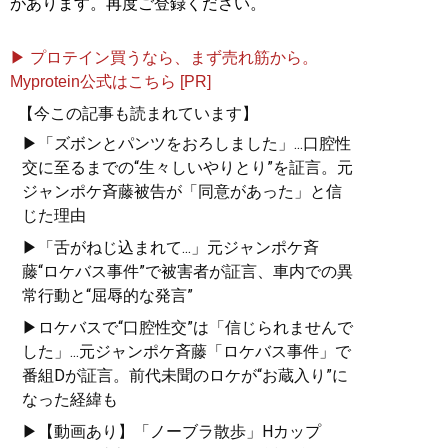
があります。再度ご登録ください。
▶ プロテイン買うなら、まず売れ筋から。
Myprotein公式はこちら [PR]
【今この記事も読まれています】
▶「ズボンとパンツをおろしました」...口腔性
交に至るまでの“生々しいやりとり”を証言。元
ジャンポケ斉藤被告が「同意があった」と信
じた理由
▶「舌がねじ込まれて...」元ジャンポケ斉
藤“ロケバス事件”で被害者が証言、車内での異
常行動と“屈辱的な発言”
▶ロケバスで“口腔性交”は「信じられませんで
した」...元ジャンポケ斉藤「ロケバス事件」で
番組Dが証言。前代未聞のロケが“お蔵入り”に
なった経緯も
▶【動画あり】「ノーブラ散歩」Hカップ