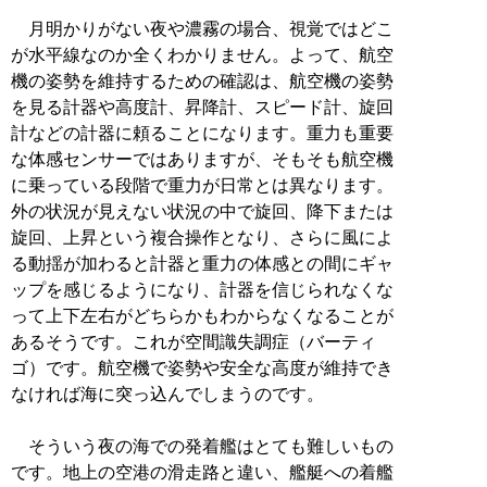
月明かりがない夜や濃霧の場合、視覚ではどこ
が水平線なのか全くわかりません。よって、航空
機の姿勢を維持するための確認は、航空機の姿勢
を見る計器や高度計、昇降計、スピード計、旋回
計などの計器に頼ることになります。重力も重要
な体感センサーではありますが、そもそも航空機
に乗っている段階で重力が日常とは異なります。
外の状況が見えない状況の中で旋回、降下または
旋回、上昇という複合操作となり、さらに風によ
る動揺が加わると計器と重力の体感との間にギャ
ップを感じるようになり、計器を信じられなくな
って上下左右がどちらかもわからなくなることが
あるそうです。これが空間識失調症（バーティ
ゴ）です。航空機で姿勢や安全な高度が維持でき
なければ海に突っ込んでしまうのです。
そういう夜の海での発着艦はとても難しいもの
です。地上の空港の滑走路と違い、艦艇への着艦