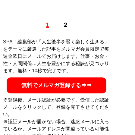
おがさわら・りえ◎国防ジャーナリスト、自衛官守る会
1
2
代表。著書に『
自衛隊員は基地のトイレットペーパーを
「自腹」で買う
』(扶桑社新書)。『月刊Hanada』『正
論』『WiLL』『夕刊フジ』等にも寄稿する。雅号・静
SPA！編集部が「人生後半を賢く楽しく生きる」
苑。
@riekabot
をテーマに厳選した記事をメルマガ会員限定で毎
週金曜日にメールでお届けします。仕事・お金・
『
自衛隊員は基地のトイレットペーパーを「自
性・人間関係…人生を豊かにする秘訣が見つかり
腹」で買う
』
ます。無料・10秒で完了です。
日本の安全保障を担う自衛隊員が、理不尽な環
無料でメルマガ登録する⇒⇒
境で日々の激務に耐え忍んでいる……
※登録後、メール認証が必要です。受信した認証
メールをクリックして、登録を完了させてくださ
い。
※認証メールが届かない場合、迷惑メールに入っ
記事一覧へ
ているか、メールアドレスが間違っている可能性