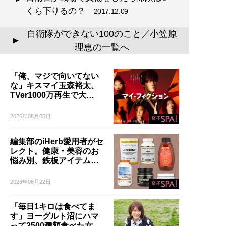
くら下りるの？
2017.12.09
自衛隊ができない100のこと／小笠原
▲
理恵の一覧へ
「俺、マジで向いてない
な」キスマイ玉森裕太、
TVer1000万再生で大…
2026年08月05日
編集部のiHerb愛用者がセ
レクト。健康・美容のお
悩み別、鉄板アイテム…
2026年06月22日
「毎日1キロは食べてま
す」ヨーグルト沼にハマ
って3500種類食べた女