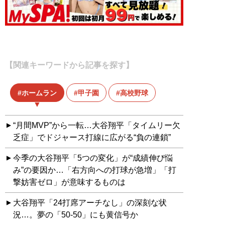
【関連キーワードから記事を探す】
ホームラン
甲子園
高校野球
“月間MVP”から一転…大谷翔平「タイムリー欠
乏症」でドジャース打線に広がる“負の連鎖”
今季の大谷翔平「5つの変化」が“成績伸び悩
み”の要因か…「右方向への打球が急増」「打
撃妨害ゼロ」が意味するものは
大谷翔平「24打席アーチなし」の深刻な状
況…。夢の「50-50」にも黄信号か