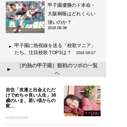
甲子園優勝のド本命・
大阪桐蔭はどれくらい
強いのか？
2018.08.08
甲子園に熱視線を送る「校歌マニア」
たち。注目校歌 TOP3は？
2018.08.07
［灼熱の甲子園］観戦のツボの一覧
▲
へ
吉住「友達と出会えただ
けでめちゃ良い人生」36
歳のいま、若い頃からの
変…
2026年06月05日