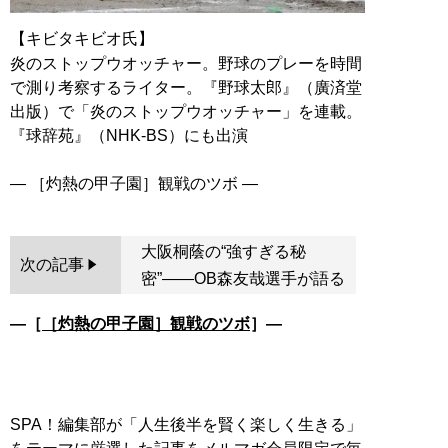
【キビタキビオ氏】
炎のストップウオッチャー。野球のプレーを時間
で測り考察するライター。『野球太郎』（廣済堂
出版）で「炎のストップウオッチャー」を連載。
『球辞苑』（NHK-BS）にも出演
大阪桐蔭の“強すぎる秘
次の記事
密”――OB森友哉選手が語る
―［
［灼熱の甲子園］観戦のツボ
］―
SPA！編集部が「人生後半を賢く楽しく生きる」