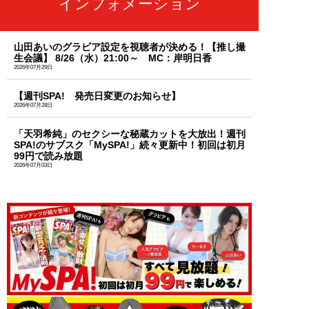
インフォメーション
山田あいのグラビア設定を視聴者が決める！【推し撮
生会議】 8/26（水）21:00～ MC：岸明日香
2026年07月29日
【週刊SPA! 発売日変更のお知らせ】
2026年07月28日
「天羽希純」のセクシーな秘蔵カットを大放出！週刊
SPA!のサブスク「MySPA!」続々更新中！初回は初月
99円で読み放題
2026年07月03日