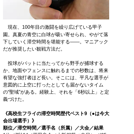
現在、100年目の激闘を繰り広げている甲子
園。真夏の青空に白球が吸い寄せられ、やがて落
下していく滞空時間を堪能する――。マニアック
だが推奨したい観戦方法だ。
投球がバットに当たってから野手が捕球する
か、地面やフェンスに触れるまでの秒数は、将来
有望な強打者ほど長い。そこには、平凡な選手が
意図的に上空に打ったとしても届かないタイム
の“聖域”がある。経験上、それを「6秒以上」と定
義づけた。
《高校生フライの滞空時間歴代ベスト9（●は今大
会出場選手）》
順位／滞空時間／選手名（所属）／大会／結果