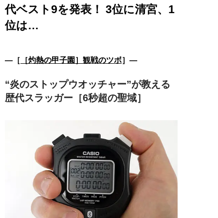
代ベスト9を発表！ 3位に清宮、1
位は…
―［
［灼熱の甲子園］観戦のツボ
］―
“炎のストップウオッチャー”が教える
歴代スラッガー［6秒超の聖域］