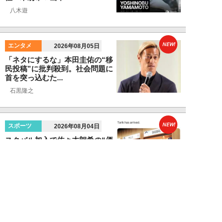
八木遊
NEW!
エンタメ
2026年08月05日
「ネタにするな」本田圭佑の“移
民投稿”に批判殺到。社会問題に
首を突っ込むた...
石黒隆之
NEW!
スポーツ
2026年08月04日
スクバル加入で佐々木朗希の“価
値”が急上昇？ ドジャースに浮上
する「最強ブ...
八木遊
NEW!
スポーツ
2026年08月03日
「JRA系はマジで恵まれている」