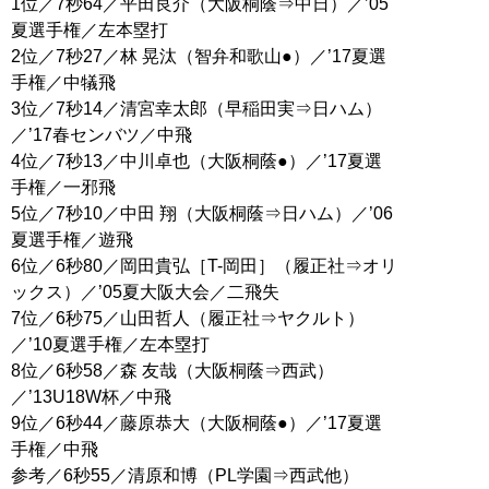
1位／7秒64／平田良介（大阪桐蔭⇒中日）／’05
夏選手権／左本塁打
2位／7秒27／林 晃汰（智弁和歌山●）／’17夏選
手権／中犠飛
3位／7秒14／清宮幸太郎（早稲田実⇒日ハム）
／’17春センバツ／中飛
4位／7秒13／中川卓也（大阪桐蔭●）／’17夏選
手権／一邪飛
5位／7秒10／中田 翔（大阪桐蔭⇒日ハム）／’06
夏選手権／遊飛
6位／6秒80／岡田貴弘［T-岡田］（履正社⇒オリ
ックス）／’05夏大阪大会／二飛失
7位／6秒75／山田哲人（履正社⇒ヤクルト）
／’10夏選手権／左本塁打
8位／6秒58／森 友哉（大阪桐蔭⇒西武）
／’13U18W杯／中飛
9位／6秒44／藤原恭大（大阪桐蔭●）／’17夏選
手権／中飛
参考／6秒55／清原和博（PL学園⇒西武他）