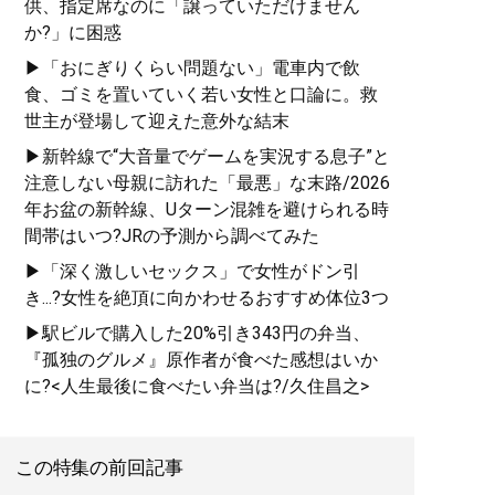
供、指定席なのに「譲っていただけません
か?」に困惑
▶「おにぎりくらい問題ない」電車内で飲
食、ゴミを置いていく若い女性と口論に。救
世主が登場して迎えた意外な結末
▶新幹線で“大音量でゲームを実況する息子”と
注意しない母親に訪れた「最悪」な末路/2026
年お盆の新幹線、Uターン混雑を避けられる時
間帯はいつ?JRの予測から調べてみた
▶「深く激しいセックス」で女性がドン引
き...?女性を絶頂に向かわせるおすすめ体位3つ
▶駅ビルで購入した20%引き343円の弁当、
『孤独のグルメ』原作者が食べた感想はいか
に?<人生最後に食べたい弁当は?/久住昌之>
この特集の前回記事