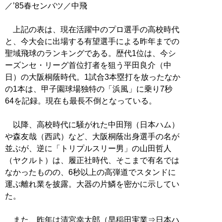
／’85春センバツ／中飛
上記の表は、現在活躍中のプロ選手の高校時代
と、今大会に出場する有望選手による昨年までの
聖域飛球のランキングである。歴代1位は、今シ
ーズンセ・リーグ首位打者を狙う平田良介（中
日）の大阪桐蔭時代。1試合3本塁打を放ったなか
の1本は、甲子園球場独特の「浜風」に乗り7秒
64を記録。現在も最長不倒となっている。
以降、高校時代に騒がれた中田翔（日本ハム）
や森友哉（西武）など、大阪桐蔭出身選手の名が
並ぶが、逆に「トリプルスリー男」の山田哲人
（ヤクルト）は、履正社時代、そこまで有名では
なかったものの、6秒以上の高弾道でスタンドに
運ぶ離れ業を披露。大器の片鱗を密かに示してい
た。
また、昨年は清宮幸太郎（早稲田実業⇒日本ハ