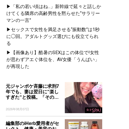
▶「私の若い頃はね...」新幹線で延々と話しか
けてくる隣席の高齢男性を黙らせた“サラリー
マンの一言”
▶セックスで女性を満足させる“振動数”は1秒
に◯回。アダルトグッズ選びにも役立てられ
る
▶【画像あり】酷暑のSEXはこの体位で!女性
が思わずアエぐ体位を、AV女優「うんぱい」
が再現した
元ジャンポケ斉藤に求刑7
年でも、妻は翌日に“楽し
すぎた“と投稿。「その…
2026年08月07日
編集部のiHerb愛用者がセ
レクト。健康・美容のお