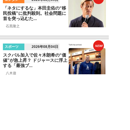
「ネタにするな」本田圭佑の“移
民投稿”に批判殺到。社会問題に
首を突っ込むた...
石黒隆之
NEW!
スポーツ
2026年08月04日
スクバル加入で佐々木朗希の“価
値”が急上昇？ ドジャースに浮上
する「最強ブ...
八木遊
NEW!
スポーツ
2026年08月03日
「JRA系はマジで恵まれている」
…“30分で2万円”投稿で競馬関係
者が猛反...
中川大河