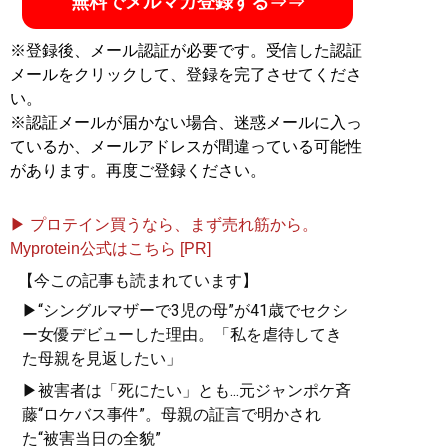
無料でメルマガ登録する⇒⇒
※登録後、メール認証が必要です。受信した認証
メールをクリックして、登録を完了させてくださ
い。
※認証メールが届かない場合、迷惑メールに入っ
ているか、メールアドレスが間違っている可能性
があります。再度ご登録ください。
▶ プロテイン買うなら、まず売れ筋から。
Myprotein公式はこちら [PR]
【今この記事も読まれています】
▶“シングルマザーで3児の母”が41歳でセクシ
ー女優デビューした理由。「私を虐待してき
た母親を見返したい」
▶被害者は「死にたい」とも...元ジャンポケ斉
藤“ロケバス事件”。母親の証言で明かされ
た“被害当日の全貌”