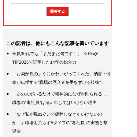
この記者は、他にもこんな記事を書いています
全員30代でも「まだまだ旬です！」 i☆Risが
TIF2026で証明した14年の総合力
「お局が孫のようにかわいがってくれた」納言・薄
幸が伝授する“職場の厄介者を手なずける技術”
「あの人がいるだけで精神的になぜか削られる…」
職場の“毒社員”は追い出してはいけない理由
「なぜ私が尻ぬぐいで疲弊しなきゃいけないの
か…」職場を荒らす5タイプの“毒社員”の実態と撃
退法