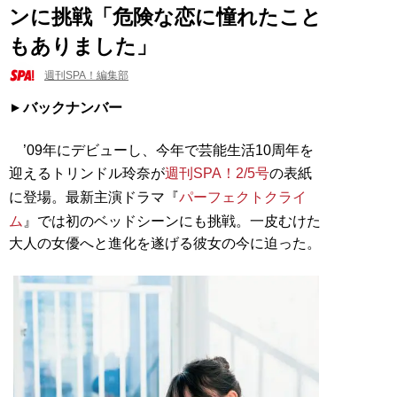
ンに挑戦「危険な恋に憧れたこと
もありました」
週刊SPA！編集部
バックナンバー
’09年にデビューし、今年で芸能生活10周年を
迎えるトリンドル玲奈が
週刊SPA！2/5号
の表紙
に登場。最新主演ドラマ『
パーフェクトクライ
ム
』では初のベッドシーンにも挑戦。一皮むけた
大人の女優へと進化を遂げる彼女の今に迫った。