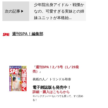
少年院出身アイドル・戦慄か
次の記事
なの、可愛すぎる実妹との姉
妹ユニットが本格始...
週刊SPA！編集部
週刊SPA！2／5号（1／29発
『
売）
』
表紙の人／ トリンドル玲奈
電子雑誌版も発売中！
詳細・購入はこちらから
※バックナンバーもいつでも買って、すぐ読め
る！