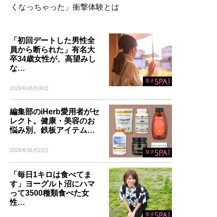
くなっちゃった」衝撃体験とは
「初回デートした男性全
員から断られた」有名大
卒34歳女性が、高望みし
な…
2026年08月08日
編集部のiHerb愛用者がセ
レクト。健康・美容のお
悩み別、鉄板アイテム…
2026年06月22日
「毎日1キロは食べてま
す」ヨーグルト沼にハマ
って3500種類食べた女
性…