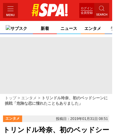
ログイン
会員登録
サブスク
新着
ニュース
エンタメ
ライフ
トップ
エンタメ
トリンドル玲奈、初のベッドシーンに
挑戦「危険な恋に憧れたこともありました」
エンタメ
投稿日：2019年01月31日 08:51
トリンドル玲奈、初のベッドシー