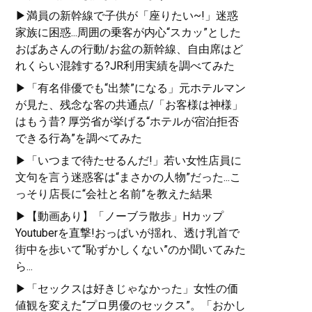
▶満員の新幹線で子供が「座りたい~!」迷惑
家族に困惑...周囲の乗客が内心“スカッ”とした
おばあさんの行動/お盆の新幹線、自由席はど
れくらい混雑する?JR利用実績を調べてみた
▶「有名俳優でも“出禁”になる」元ホテルマン
が見た、残念な客の共通点/「お客様は神様」
はもう昔? 厚労省が挙げる“ホテルが宿泊拒否
できる行為”を調べてみた
▶「いつまで待たせるんだ!」若い女性店員に
文句を言う迷惑客は“まさかの人物”だった...こ
っそり店長に“会社と名前”を教えた結果
▶【動画あり】「ノーブラ散歩」Hカップ
Youtuberを直撃!おっぱいが揺れ、透け乳首で
街中を歩いて“恥ずかしくない”のか聞いてみた
ら...
▶「セックスは好きじゃなかった」女性の価
値観を変えた“プロ男優のセックス”。「おかし