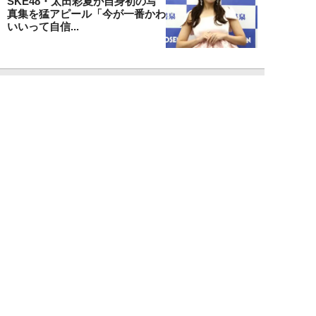
SKE48・太田彩夏が自身初の写
真集を猛アピール「今が一番かわ
いいって自信...
NEW!
エンタメ
2026年08月08日
「“隠れCMキング”と呼ばれるの
は…」男性CM起用4位・小倉史
也（29）が...
望月ふみ
NEW!
エンタメ
2026年08月08日
「マッチョこそ強い」MAX鈴木
が語る、大食い業界の新しい潮
流。日本の現王者...
寺西ジャジューカ