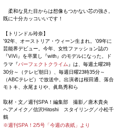
柔和な見た目からは想像もつかない芯の強さ。
既に十分カッコいいです！
【トリンドル玲奈】
’92年、オーストリア・ウィーン生まれ。’09年に
芸能界デビュー。今年、女性ファッション誌の
『ViVi』を卒業し『with』のモデルになった。ド
ラマ『
パーフェクトクライム
』は、毎週土曜2時
30分～（テレビ朝日）、毎週日曜23時35分～
（ABCテレビ）で放送中。出演者は桜田通、落合
モトキ、永尾まりや、眞島秀和ら
取材・文／週刊SPA！編集部 撮影／唐木貴央
ヘアメイク／信沢Hitoshi スタイリング／小松千
※週刊SPA！2/5号「今週の表紙」より