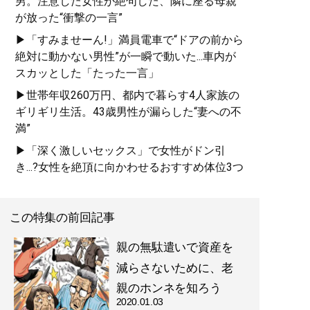
男。注意した女性が絶句した、隣に座る母親
が放った“衝撃の一言”
▶「すみませーん!」満員電車で“ドアの前から
絶対に動かない男性”が一瞬で動いた...車内が
スカッとした「たった一言」
▶世帯年収260万円、都内で暮らす4人家族の
ギリギリ生活。43歳男性が漏らした“妻への不
満”
▶「深く激しいセックス」で女性がドン引
き...?女性を絶頂に向かわせるおすすめ体位3つ
この特集の前回記事
親の無駄遣いで資産を
減らさないために、老
親のホンネを知ろう
2020.01.03