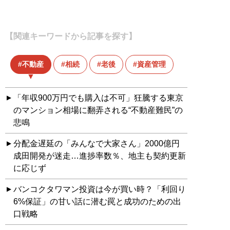
【関連キーワードから記事を探す】
不動産
相続
老後
資産管理
「年収900万円でも購入は不可」狂騰する東京
のマンション相場に翻弄される“不動産難民”の
悲鳴
分配金遅延の「みんなで大家さん」2000億円
成田開発が迷走…進捗率数％、地主も契約更新
に応じず
バンコクタワマン投資は今が買い時？「利回り
6%保証」の甘い話に潜む罠と成功のための出
口戦略