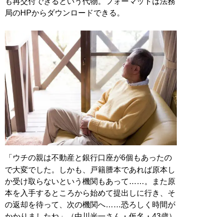
も再交付できるという代物。フォーマットは法務
局のHPからダウンロードできる。
「ウチの親は不動産と銀行口座が6個もあったの
で大変でした。しかも、戸籍謄本であれば原本し
か受け取らないという機関もあって……。また原
本を入手するところから始めて提出しに行き、そ
の返却を待って、次の機関へ……恐ろしく時間が
かかりましたね」（中川光一さん・仮名・43歳）