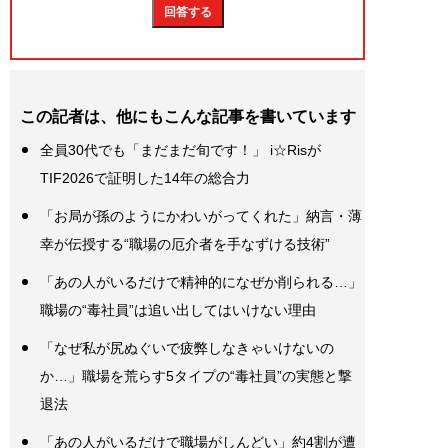
この記者は、他にもこんな記事を書いています
全員30代でも「まだまだ旬です！」 i☆Risが
TIF2026で証明した14年の総合力
「お局が孫のようにかわいがってくれた」納言・薄
幸が伝授する“職場の厄介者を手なずける技術”
「あの人がいるだけで精神的になぜか削られる…」
職場の“毒社員”は追い出してはいけない理由
「なぜ私が尻ぬぐいで疲弊しなきゃいけないの
か…」職場を荒らす5タイプの“毒社員”の実態と撃
退法
「あの人がいるだけで職場がしんどい」約4割が遭