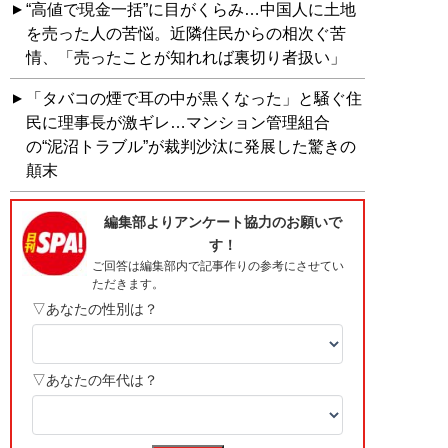
“高値で現金一括”に目がくらみ…中国人に土地
を売った人の苦悩。近隣住民からの相次ぐ苦
情、「売ったことが知れれば裏切り者扱い」
「タバコの煙で耳の中が黒くなった」と騒ぐ住
民に理事長が激ギレ…マンション管理組合
の“泥沼トラブル”が裁判沙汰に発展した驚きの
顛末