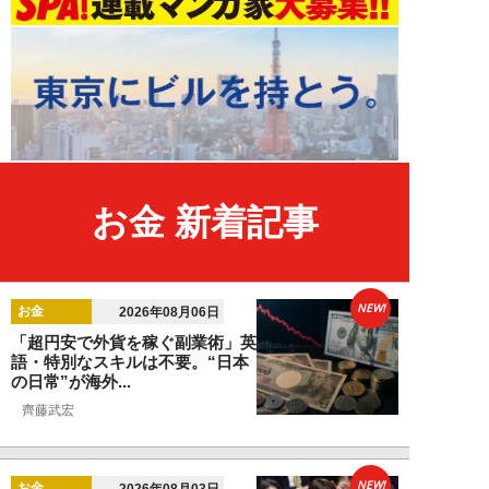
お金 新着記事
NEW!
お金
2026年08月06日
「超円安で外貨を稼ぐ副業術」英
語・特別なスキルは不要。“日本
の日常”が海外...
齊藤武宏
NEW!
お金
2026年08月03日