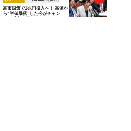
高市国策で1兆円投入へ！ 高値か
ら“半値暴落”した今がチャン
ス？ 億超え投...
結喜たろう
NEW!
お金
2026年07月27日
ドローンの次は“人型ロボット
株”か。億超え投資家が先回りす
る「隠れ防衛銘柄...
結喜たろう
NEW!
お金
2026年07月27日
父の遺産5000万円で兄弟が絶縁
「長男だから」「介護したのは
私」家族が“争...
渡辺智