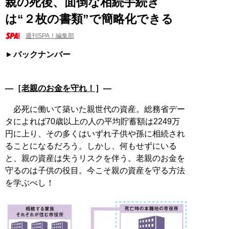
親の死後、面倒な相続手続き
は“２枚の書類”で簡略化できる
週刊SPA！編集部
バックナンバー
―［
老親のお金を守れ！
］―
必死に働いて築いた親世代の資産。総務省デー
タによれば70歳以上の人の平均貯蓄額は2249万
円に上り、その多くはいずれ子供や孫に相続され
ることになるだろう。しかし、何もせずにいる
と、親の資産は失うリスクを伴う。老親のお金を
守るのは子供の役目。今こそ親の資産を守る方法
を学ぶべし！