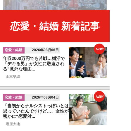
恋愛・結婚 新着記事
NEW!
恋愛・結婚
2026年08月06日
年収2000万円でも苦戦…婚活で
「デキる男」が女性に敬遠され
る“意外な理由...
山本早織
NEW!
恋愛・結婚
2026年08月04日
「当初からナルシストっぽいとは
思っていたんですけど…」女性が
密かに“恋愛対...
堺屋大地