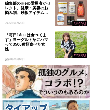
編集部のiHerb愛用者がセ
レクト。健康・美容のお
悩み別、鉄板アイテム…
2026年06月22日
「毎日1キロは食べてま
す」ヨーグルト沼にハマ
って3500種類食べた女
性…
2026年06月09日
PR