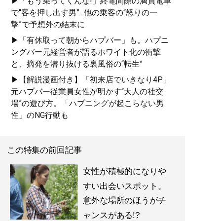
▶「もう乗ってくんな!」終電間際の満員電車
で“客を押し出す男”...他の乗客の“怒りの一
撃”で予想外の結末に
▶「有休取って朝からハプバー」も。ハプニ
ングバー元経営者が語るホワイト化の衝撃
と、摘発を潜り抜ける裏風俗の“転生”
▶【解説漫画付き】「初来店でいきなり4P」
元ハプバー従業員女性が明かす“大人の社交
場”の遊び方。「ハプニングが起こらない男
性」のNG行動も
この特集の前回記事
女性が積極的になりや
すい出会いスポット。
意外な場所のほうがチ
ャンスがある!?