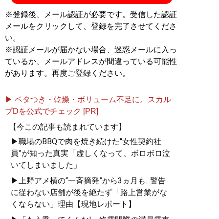
※登録後、メール認証が必要です。受信した認証
メールをクリックして、登録を完了させてくださ
い。
※認証メールが届かない場合、迷惑メールに入っ
ているか、メールアドレスが間違っている可能性
があります。再度ご登録ください。
▶ ベタつき・乾燥・ボリューム不足に。スカル
プDを公式でチェック [PR]
【今この記事も読まれています】
▶職場のBBQで肉を焼き続けた“女性契約社
員”が知った真実「虚しくなって、ボロボロ泣
いてしまいました」
▶上野アメ横の“一斉摘発”から3ヵ月も...警告
に従わない店舗が後を絶たず「路上営業がな
くならない」理由【現地レポート】