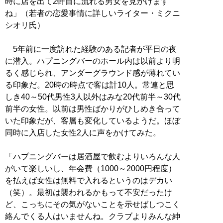
時に店を出て2軒目に流れる男女を見かけます
ね」（若者の恋愛事情に詳しいライター・ミクニ
シオリ氏）
5年前に一度訪れた経験のある記者が平日の夜
に潜入。ハプニングバーのホール内は以前より明
るく感じられ、アンダーグラウンド感が薄れてい
る印象だ。20時の時点で客は計10人。常連と思
しき40～50代男性3人以外はみな20代前半～30代
前半の女性。以前は男性ばかりがひしめき合って
いた印象だが、客層も変化しているようだ。ほぼ
同時に入店した女性2人に声をかけてみた。
「ハプニングバーは居酒屋で飲むよりいろんな人
がいて楽しいし、年会費（1000～2000円程度）
を払えば女性は無料で入れるというのはデカい
（笑）。最初は襲われるかもって不安だったけ
ど、こっちにその気がないことを示せばしつこく
絡んでくる人はいませんね。クラブよりみんな紳