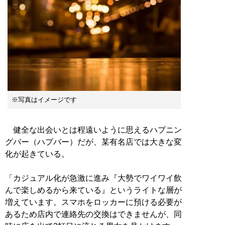
※写真はイメージです
健全な出会いとは程遠いように思えるハプニン
グバー（ハプバー）だが、某有名店では大きな変
化が起きている。
「カジュアル化が急激に進み『大勢でワイワイ飲
んで楽しめるから来ている』というライトな層が
増えています。スマホをロッカーに預ける必要が
あるため店内で連絡先の交換はできませんが、同