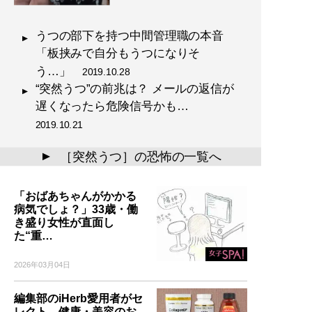
うつの部下を持つ中間管理職の本音
「板挟みで自分もうつになりそ
う…」
2019.10.28
“突然うつ”の前兆は？ メールの返信が
遅くなったら危険信号かも…
2019.10.21
［突然うつ］の恐怖の一覧へ
▲
「おばあちゃんがかかる
病気でしょ？」33歳・働
き盛り女性が直面し
た“重…
2026年03月04日
編集部のiHerb愛用者がセ
レクト。健康・美容のお