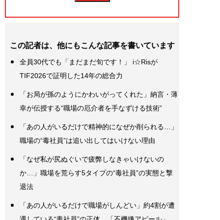
この記者は、他にもこんな記事を書いています
全員30代でも「まだまだ旬です！」 i☆Risが
TIF2026で証明した14年の総合力
「お局が孫のようにかわいがってくれた」納言・薄
幸が伝授する“職場の厄介者を手なずける技術”
「あの人がいるだけで精神的になぜか削られる…」
職場の“毒社員”は追い出してはいけない理由
「なぜ私が尻ぬぐいで疲弊しなきゃいけないの
か…」職場を荒らす5タイプの“毒社員”の実態と撃
退法
「あの人がいるだけで職場がしんどい」約4割が遭
遇している“毒社員”の正体…「不機嫌アピール」