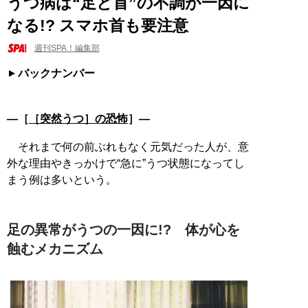
うつ病は“足と首”の不調が一因に
なる!? スマホ首も要注意
週刊SPA！編集部
バックナンバー
―［
［突然うつ］の恐怖
］―
それまで何の前ぶれもなく元気だった人が、意
外な理由やきっかけで“急に”うつ状態になってし
まう例は多いという。
足の異常がうつの一因に!? 体が心を
蝕むメカニズム