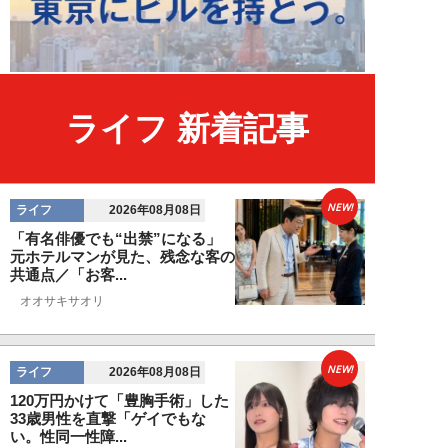
ライフ 新着記事
NEW!
ライフ
2026年08月08日
「有名俳優でも“出禁”になる」
元ホテルマンが見た、残念な客の
共通点／「お客...
オオサキサオリ
NEW!
ライフ
2026年08月08日
120万円かけて「豊胸手術」した
33歳男性を直撃「ゲイでもな
い。性同一性障...