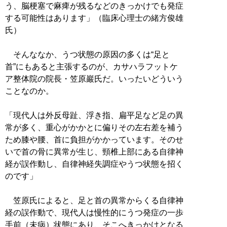
う、脳梗塞で麻痺が残るなどのきっかけでも発症
する可能性はあります」（臨床心理士の緒方俊雄
氏）
そんななか、うつ状態の原因の多くは“足と
首”にもあると主張するのが、カサハラフットケ
ア整体院の院長・笠原巖氏だ。いったいどういう
ことなのか。
「現代人は外反母趾、浮き指、扁平足など足の異
常が多く、重心がかかとに偏りその左右差を補う
ため膝や腰、首に負担がかかっています。そのせ
いで首の骨に異常が生じ、頸椎上部にある自律神
経が誤作動し、自律神経失調症やうつ状態を招く
のです」
笠原氏によると、足と首の異常からくる自律神
経の誤作動で、現代人は慢性的にうつ発症の一歩
手前（未病）状態にあり、そこへきっかけとなる