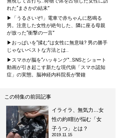
無視して舌打ち...荷物で席を占領した女性に訪
れた“まさかの結末”
▶「うるさいぞ!」電車で赤ちゃんに怒鳴る
男。注意した女性が絶句した、隣に座る母親
が放った“衝撃の一言”
▶おっぱいを“揉む”は女性に無意味? 男の勝手
じゃないベストな方法とは...
▶スマホが脳を“ハッキング”...SNSとショート
動画が引き起こす新たな現代病「スマホ認知
症」の実態。脳神経内科院長が警鐘
この特集の前回記事
イライラ、無気力…女
性の約8割が悩む「女
子うつ」とは？
2019.11.15