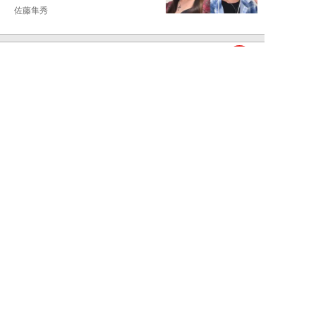
佐藤隼秀
NEW!
ライフ
2026年08月08日
満員の新幹線で子供が「座りたい
～！」迷惑家族に困惑…周囲の乗
客が内心“スカ...
日刊SPA!取材班
NEW!
ライフ
2026年08月07日
自分が絶ってしまったもう一つの
人生を思いながら、限定50食の
ランチロース定...
カツセマサヒコ
NEW!
ライフ
2026年08月07日
『まだおじさんじゃない』現代中