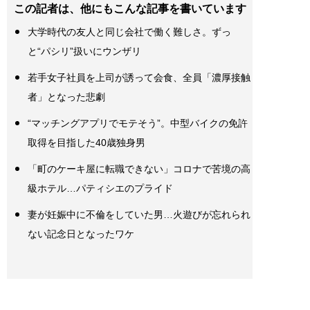
この記者は、他にもこんな記事を書いています
大学時代の友人と同じ会社で働く難しさ。ずっ
と“パシリ”扱いにウンザリ
若手女子社員を上司が誘って会食、全員「濃厚接触
者」となった悲劇
“マッチングアプリでモテそう”。中型バイクの免許
取得を目指した40歳独身男
「町のケーキ屋に転職できない」コロナで苦境の高
級ホテル…パティシエのプライド
妻が妊娠中に不倫をしていた男…火遊びが忘れられ
ない記念日となったワケ