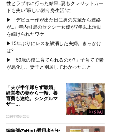
性とラブホに行った結果...妻もクレジットカー
ドも失い“寂しい独り身生活”に
▶「デビュー作が出た日に男の先輩から連絡
が...」年内引退のセクシー女優が7年以上活動
を続けられたワケ
▶15年ぶりにレスを解消した夫婦。きっかけ
は?
▶「50歳の僕に育てられるのか?」子育てで鬱
が悪化し、妻子と別居してわかったこと
「夫が半年帰らず離婚」
経営者の妻から一転、養
育費も途絶。シングルマ
ザー…
2026年05月23日
編集部のiHerb愛用者がセ