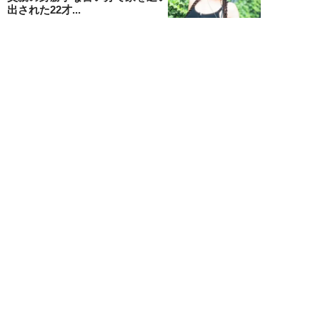
出された22才...
黒島暁生
NEW!
ライフ
2026年08月09日
『孤独のグルメ』原作者がアメリ
カンなハンバーガー屋で夢中にな
った“完全和風...
久住昌之
NEW!
ライフ
2026年08月09日
新幹線で“大音量でゲームを実況
する息子”と注意しない母親に訪
れた「最悪」な...
藤山ムツキ