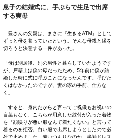
息子の結婚式に、手ぶらで生足で出席
する実母
豊さんの父親は、まさに『生きるATM』として
ずっと母を養っていたという。そんな母親と縁を
切ろうと決意する一件があった。
「母は別居後、別の男性と暮らしていたようです
が、戸籍上は僕の母だったため、5年前に僕が結
婚した時に式に呼ぶことになったんです。呼びた
くはなかったのですが、妻の家の手前、仕方な
く。
すると、身内だからと言ってご祝儀もお祝いの
言葉もなく、こちらが用意した紋付が入った着物
を『顔映りが悪い服なんて着たくない』と言って
着るのを拒否。白い服で出席しようとしたので必
死で止めました。若いつもりなのか、半袖ドレス