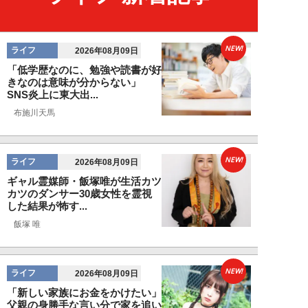
NEW!
ライフ
2026年08月09日
「低学歴なのに、勉強や読書が好
きなのは意味が分からない」
SNS炎上に東大出...
布施川天馬
NEW!
ライフ
2026年08月09日
ギャル霊媒師・飯塚唯が生活カツ
カツのダンサー30歳女性を霊視
した結果が怖す...
飯塚 唯
NEW!
ライフ
2026年08月09日
「新しい家族にお金をかけたい」
父親の身勝手な言い分で家を追い