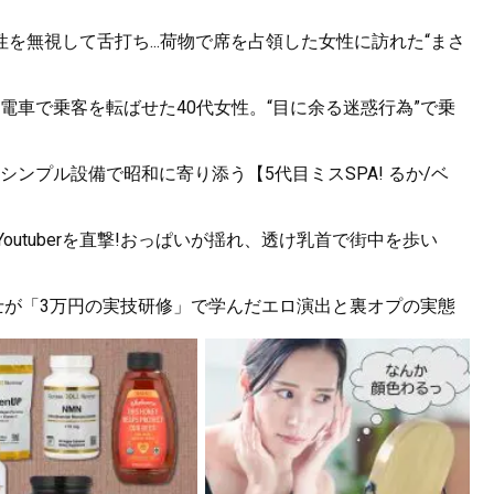
を無視して舌打ち...荷物で席を占領した女性に訪れた“まさ
電車で乗客を転ばせた40代女性。“目に余る迷惑行為”で乗
ンプル設備で昭和に寄り添う【5代目ミスSPA! るか/ベ
utuberを直撃!おっぱいが揺れ、透け乳首で街中を歩い
代消防士が「3万円の実技研修」で学んだエロ演出と裏オプの実態