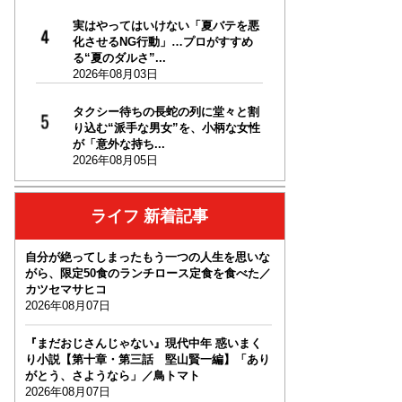
実はやってはいけない「夏バテを悪
化させるNG行動」…プロがすすめ
る“夏のダルさ”...
2026年08月03日
タクシー待ちの長蛇の列に堂々と割
り込む“派手な男女”を、小柄な女性
が「意外な持ち...
2026年08月05日
ライフ 新着記事
自分が絶ってしまったもう一つの人生を思いな
がら、限定50食のランチロース定食を食べた／
カツセマサヒコ
2026年08月07日
『まだおじさんじゃない』現代中年 惑いまく
り小説【第十章・第三話 堅山賢一編】「あり
がとう、さようなら」／鳥トマト
2026年08月07日