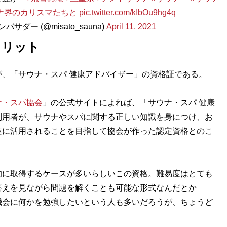
ナ界のカリスマたちと
pic.twitter.com/kIbOu9hg4q
ダー (@misato_sauna)
April 11, 2021
メリット
、「サウナ・スパ 健康アドバイザー」の資格証である。
ナ・スパ協会
」の公式サイトによれば、「サウナ・スパ 健康
利用者が、サウナやスパに関する正しい知識を身につけ、お
進に活用されることを目指して協会が作った認定資格とのこ
に取得するケースが多いらしいこの資格。難易度はとても
答えを見ながら問題を解くことも可能な形式なんだとか
機会に何かを勉強したいという人も多いだろうが、ちょうど