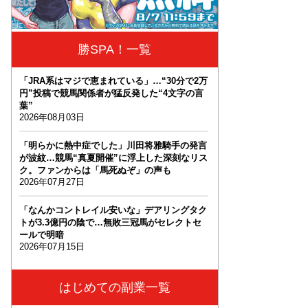
勝SPA！一覧
「JRA系はマジで恵まれている」…“30分で2万
円”投稿で競馬関係者が猛反発した“4文字の言
葉”
2026年08月03日
「明らかに熱中症でした」川田将雅騎手の発言
が波紋…競馬“真夏開催”に浮上した深刻なリス
ク。ファンからは「馬死ぬぞ」の声も
2026年07月27日
「なんかコントレイル安いな」デアリングタク
トが3.3億円の陰で…無敗三冠馬がセレクトセ
ールで明暗
2026年07月15日
はじめての副業一覧