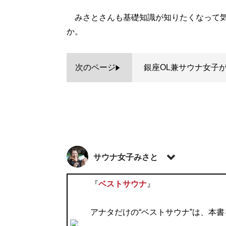
みさとさんも基礎知識が知りたくなって気
か。
次のページ
銀座OL兼サウナ女子
サウナ女子みさと
アラサーの銀座OL。サウナ女子目線のサウナレビ
『
ベストサウナ
』
@misato_sauna
アナタだけの“ベストサウナ”は、本
記事一覧へ