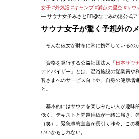
女子
#外気浴
#キャンプ
#満点の星空
#サウ
— サウナ女子みさと🧖‍♀️@なごみの湯公式アンバサ
サウナ女子が驚く予想外の
そんな彼女が財布に常に携帯しているのが
資格を発行する公益社団法人「
日本サウ
アドバイザー」とは、温浴施設の従業員や
客さまへのサービス向上や、自身の健康増
と。
基本的にはサウナを楽しみたい人が趣味的
低く、テキストと問題用紙が一緒に届き、
（笑）。緊急事態宣言が長引く昨今、この
いいかもしれない。