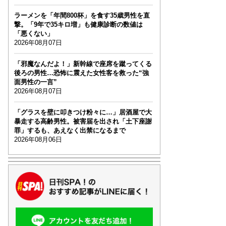
ラーメンを「年間800杯」を食す35歳男性を直
撃。「9年で35キロ増」も健康診断の数値は
「悪くない」
2026年08月07日
「邪魔なんだよ！」新幹線で座席を蹴ってくる
後ろの男性…恐怖に震えた女性客を救った“強
面男性の一言”
2026年08月07日
「グラスを壁に叩きつけ粉々に…」居酒屋で大
暴走する高齢男性。被害届を出され「土下座謝
罪」するも、あえなく出禁になるまで
2026年08月06日