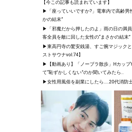
【今この記事も読まれています】
▶「座っていいですか?」電車内で高齢男性
かの結末”
▶「邪魔だから押したのよ」雨の日の満員
客全員を敵に回した女性の“まさかの結末”
▶東高円寺の驚安銭湯、すご腕マジックとシ
ストサウナvol.74】
▶【動画あり】「ノーブラ散歩」HカップYo
て“恥ずかしくない”のか聞いてみたら...
▶女性用風俗を副業にしたら......20