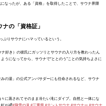
時代になったが、ある「資格」を取得したことで、サウナ界隈
ウナの「資格証」
っぷりサウナにハマっているという。
ウナ好き）の彼氏にガッツリとサウナの入り方を教わったん
ようになってから、サウナで“ととのう”ことの気持ちよさに
みの湯」の公式アンバサダーにも任命されるなど、サウナ
熱々に蒸されてそのまま冷たい滝にダイブ。自然と一体にな
虹が🌈
#飛雪の滝
#三重県
#テントサウナ
#サウナー
#サウナ