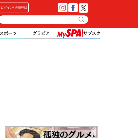
ログイン
会員登録
スポーツ
グラビア
サブスク