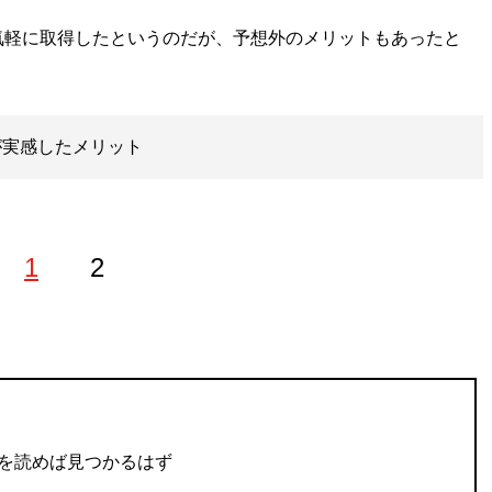
軽に取得したというのだが、予想外のメリットもあったと
が実感したメリット
1
2
ューを発信中。 Twitter：
@misato_sauna
Instagram：
書を読めば見つかるはず