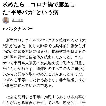
求めたら…コロナ禍で露呈し
た“平等バカ”という病
池田清彦
バックナンバー
新型コロナウイルスのワクチン接種をめぐり大
混乱が起きた。同じ高齢者でも具体的に誰から打
つのかに頭を無駄に悩ませ、接種態勢を整えるの
に時間を要する自治体が続出したからだ。また、
かつて東日本大震災の被災地支援で毛布を用意し
たにもかかわらず、避難所のすべての人に届かな
いからと配布を取りやめたことがあったそうだ。
いずれも
平等
にこだわるあまり、非合理極まりな
い事態に陥っていたのである。
社会を見回すと平等に拘泥するあまり非効率な
ことが起きる事例が蔓延している。恣意的に「平