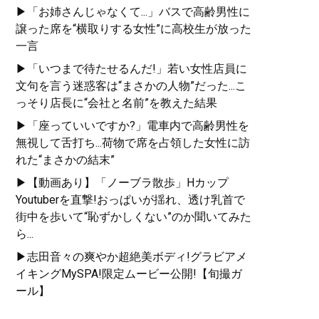
▶「お姉さんじゃなくて...」バスで高齢男性に
譲った席を“横取りする女性”に高校生が放った
一言
▶「いつまで待たせるんだ!」若い女性店員に
文句を言う迷惑客は“まさかの人物”だった...こ
っそり店長に“会社と名前”を教えた結果
▶「座っていいですか?」電車内で高齢男性を
無視して舌打ち...荷物で席を占領した女性に訪
れた“まさかの結末”
▶【動画あり】「ノーブラ散歩」Hカップ
Youtuberを直撃!おっぱいが揺れ、透け乳首で
街中を歩いて“恥ずかしくない”のか聞いてみた
ら...
▶志田音々の爽やか超絶美ボディ!グラビアメ
イキングMySPA!限定ムービー公開!【旬撮ガ
ール】