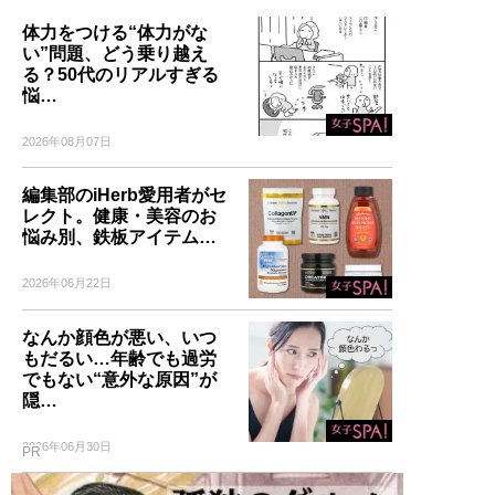
体力をつける“体力がな
い”問題、どう乗り越え
る？50代のリアルすぎる
悩…
2026年08月07日
編集部のiHerb愛用者がセ
レクト。健康・美容のお
悩み別、鉄板アイテム…
2026年06月22日
なんか顔色が悪い、いつ
もだるい…年齢でも過労
でもない“意外な原因”が
隠…
2026年06月30日
PR