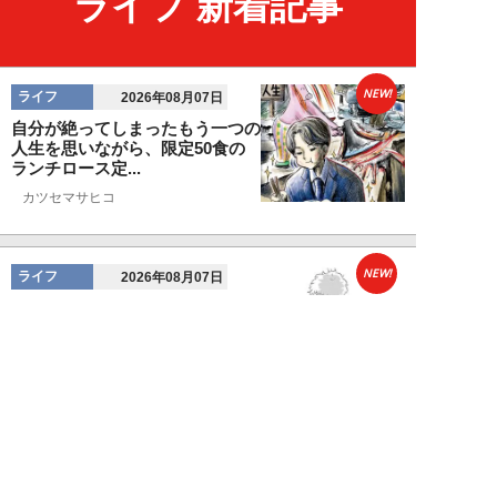
ライフ 新着記事
NEW!
ライフ
2026年08月07日
自分が絶ってしまったもう一つの
人生を思いながら、限定50食の
ランチロース定...
カツセマサヒコ
NEW!
ライフ
2026年08月07日
『まだおじさんじゃない』現代中
年 惑いまくり小説【第十章・第
三話 堅山賢一...
鳥トマト
NEW!
ライフ
2026年08月07日
ラーメンを「年間800杯」を食す