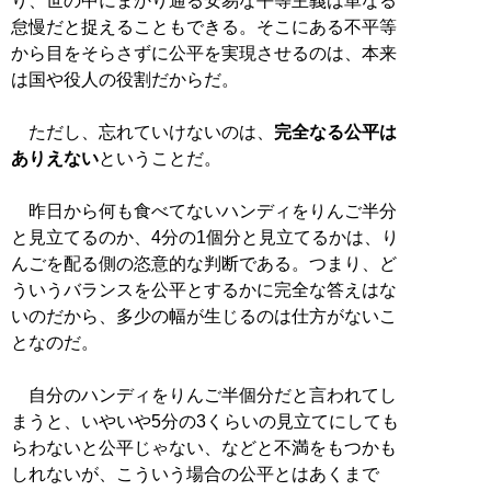
り、世の中にまかり通る安易な平等主義は単なる
怠慢だと捉えることもできる。そこにある不平等
から目をそらさずに公平を実現させるのは、本来
は国や役人の役割だからだ。
ただし、忘れていけないのは、
完全なる公平は
ありえない
ということだ。
昨日から何も食べてないハンディをりんご半分
と見立てるのか、4分の1個分と見立てるかは、り
んごを配る側の恣意的な判断である。つまり、ど
ういうバランスを公平とするかに完全な答えはな
いのだから、多少の幅が生じるのは仕方がないこ
となのだ。
自分のハンディをりんご半個分だと言われてし
まうと、いやいや5分の3くらいの見立てにしても
らわないと公平じゃない、などと不満をもつかも
しれないが、こういう場合の公平とはあくまで