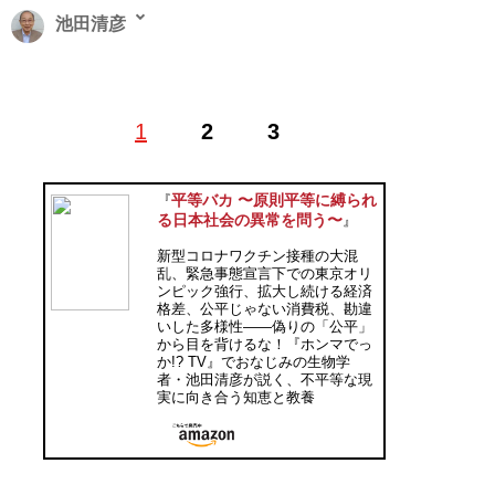
池田清彦
1947年、東京都生まれ。生物学者。東京教育大学理学部
1
2
3
生物学科卒、東京都立大学大学院理学研究科博士課程生
物学専攻単位取得満期退学、理学博士。山梨大学教育人
間科学部教授、早稲田大学国際教養学部教授を経て、現
平等バカ 〜原則平等に縛られ
『
在、早稲田大学名誉教授、山梨大学名誉教授。高尾599
る日本社会の異常を問う〜
』
ミュージアムの名誉館長。生物学分野のほか、科学哲
新型コロナワクチン接種の大混
学、環境問題、生き方論など、幅広い分野に関する著書
乱、緊急事態宣言下での東京オリ
がある。 フジテレビ系『ホンマでっか!?TV』などテレ
ンピック強行、拡大し続ける経済
格差、公平じゃない消費税、勘違
ビ、新聞、雑誌などでも活躍中。著書に『騙されない老
いした多様性――偽りの「公平」
後』『平等バカ』『専門家の大罪』『驚きの「リアル進
から目を背けるな！『ホンマでっ
か!? TV』でおなじみの生物学
化論」』『老いと死の流儀』（すべて扶桑社新書）、
者・池田清彦が説く、不平等な現
『SDGｓの大嘘』『バカの災厄』（ともに宝島社新
実に向き合う知恵と教養
書）、『病院に行かない生き方』（PHP新書）、『年寄
りは本気だ：はみ出し日本論』（共著、新潮選書）など
多数。また、『まぐまぐ』でメルマガ『
池田清彦のやせ
我慢日記
』を月２回、第２・第４金曜日に配信中。