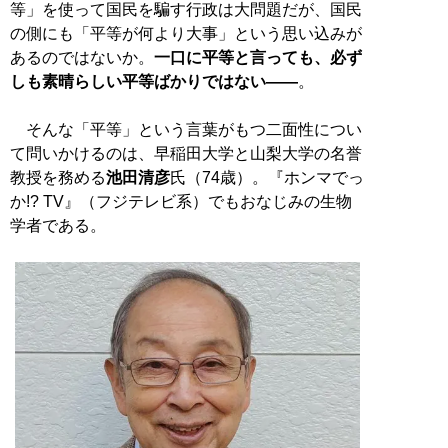
等」を使って国民を騙す行政は大問題だが、国民
の側にも「平等が何より大事」という思い込みが
あるのではないか。
一口に平等と言っても、必ず
しも素晴らしい平等ばかりではない——
。
そんな「平等」という言葉がもつ二面性につい
て問いかけるのは、早稲田大学と山梨大学の名誉
教授を務める
池田清彦
氏（74歳）。『ホンマでっ
か!? TV』（フジテレビ系）でもおなじみの生物
学者である。