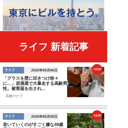
ライフ 新着記事
NEW!
ライフ
2026年08月06日
「グラスを壁に叩きつけ粉々
に…」居酒屋で大暴走する高齢男
性。被害届を出され...
高橋マナブ
NEW!
ライフ
2026年08月06日
老いていくのがすごく嫌な49歳