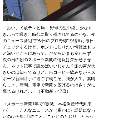
「おい、民放テレビ局！ 野球の生中継、少なす
ぎ…って嘆き、時代に取り残されてるのかな。夜
のニュース番組で“今日のプロ野球”の結果は毎日
チェックするけど、ホントに知りたい情報はもっ
と深いところにあって。だからいまも変わらず、
次の日の朝のスポーツ新聞の情報は欠かせませ
ん。ネット記事で読めばいいじゃん？派の声が大
きいのは知ってるけど、缶コーヒー飲みながらス
ポーツ新聞片手に過ごす朝こそ、我が人生。素晴
らしき、時間。電車で新聞を広げるのはさすがに
憚れるけれど…」（不動産・47歳）
〈スポーツ新聞1年で1割減。本格倒産時代到来
か〉ーーこんなニュースが（密かに）話題になっ
たのは今年1月のこと。ご存じのとおり、と言う