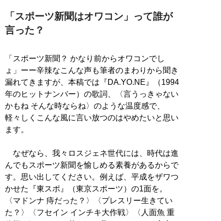
「スポーツ新聞はオワコン」って誰が
言った？
「スポーツ新聞？ かなり前からオワコンでし
ょ」ーー辛辣なこんな声も筆者のまわりから聞き
漏れてきますが、本稿では『DA.YO.NE』（1994
年のヒットナンバー）の歌詞、〈言うっきゃない
かもね そんな時ならね〉のような温度感で、
軽々しくこんな風に言い放つのはやめたいと思い
ます。
なぜなら、我々ロスジェネ世代には、時代は進
んでもスポーツ新聞を愉しめる素養があるからで
す。思い出してください。例えば、平成をザワつ
かせた『東スポ』（東京スポーツ）の1面を。
〈マドンナ 痔だった？〉〈プレスリー生きてい
た？〉〈フセイン インチキ大作戦〉〈人面魚 重