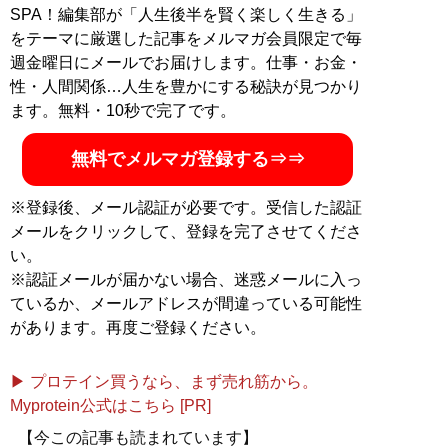
（SERIFF）による不惑のライティングユニット。 森川
SPA！編集部が「人生後半を賢く楽しく生きる」
俊 クリエイティブディレクター／プロデューサー、クリ
をテーマに厳選した記事をメルマガ会員限定で毎
エイティブオフィス・SERIFFの共同CEO／ファウンダ
週金曜日にメールでお届けします。仕事・お金・
ー。ブランディング、戦略、広告からPRまで、コミュニ
性・人間関係…人生を豊かにする秘訣が見つかり
ケーションにまつわるあれこれを生業とする。日々の活
ます。無料・10秒で完了です。
動は、
seriff.co.jp
や、
@SERIFF_official
にて。 紺谷宏之
編集者／ライター／多摩ボーイ、クリエイティブファー
無料でメルマガ登録する⇒⇒
ム・株式会社discot 代表。商業誌を中心に編集・ライタ
ーとして活動する傍ら、近年は広告制作にも企画から携
※登録後、メール認証が必要です。受信した認証
わる。今春、＆Childrenに特化したクリエイティブラ
メールをクリックして、登録を完了させてくださ
ボ・C-labを創設。日々の活動はFacebookにて。
い。
※認証メールが届かない場合、迷惑メールに入っ
記事一覧へ
ているか、メールアドレスが間違っている可能性
があります。再度ご登録ください。
▶ プロテイン買うなら、まず売れ筋から。
Myprotein公式はこちら [PR]
【今この記事も読まれています】