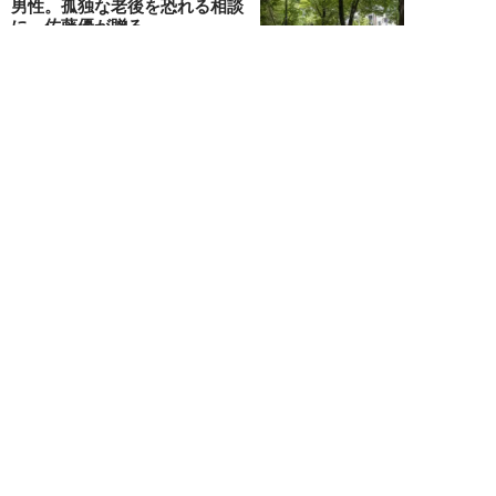
男性。孤独な老後を恐れる相談
に、佐藤優が贈る...
佐藤優
NEW!
ライフ
2026年08月05日
タクシー待ちの長蛇の列に堂々と
割り込む“派手な男女”を、小柄
な女性が「意外...
和泉太郎
NEW!
ライフ
2026年08月05日
エコノミー席「頭カクンで眠れな
い」問題を解決？航空ジャーナリ
ストが見つけた...
北島幸司
NEW!
ライフ
2026年08月04日