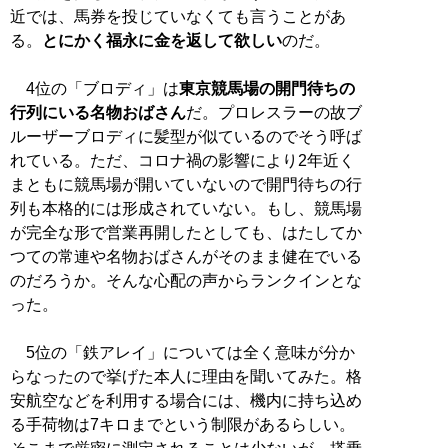
近では、馬券を投じていなくても言うことがあ
る。
とにかく福永に金を返して欲しい
のだ。
4位の「ブロディ」は
東京競馬場の開門待ちの
行列にいる名物おばさん
だ。プロレスラーの故ブ
ルーザーブロディに髪型が似ているのでそう呼ば
れている。ただ、コロナ禍の影響により2年近く
まともに競馬場が開いていないので開門待ちの行
列も本格的には形成されていない。もし、競馬場
が完全な形で営業再開したとしても、はたしてか
つての常連や名物おばさんがそのまま健在でいる
のだろうか。そんな心配の声からランクインとな
った。
5位の「鉄アレイ」については全く意味が分か
らなったので挙げた本人に理由を聞いてみた。格
安航空などを利用する場合には、機内に持ち込め
る手荷物は7キロまでという制限があるらしい。