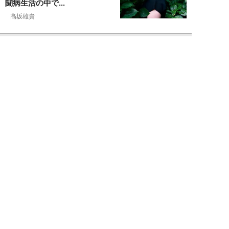
闘病生活の中で...
髙坂雄貴
NEW!
エンタメ
2026年08月09日
中島健人が振り返る、精神的に苦
しかった時期「表層的な部分を見
て“悪”として...
細谷美香
NEW!
エンタメ
2026年08月08日
HKT48・石橋颯、グループ15周
年記念ムックの取材で頭をフル回
転「どうや...
須田紫苑
NEW!
エンタメ
2026年08月08日