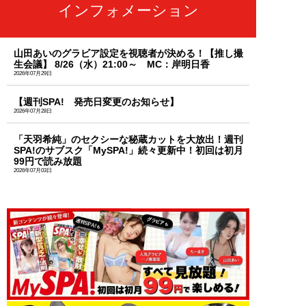
インフォメーション
山田あいのグラビア設定を視聴者が決める！【推し撮
生会議】 8/26（水）21:00～ MC：岸明日香
2026年07月29日
【週刊SPA! 発売日変更のお知らせ】
2026年07月28日
「天羽希純」のセクシーな秘蔵カットを大放出！週刊
SPA!のサブスク「MySPA!」続々更新中！初回は初月
99円で読み放題
2026年07月03日