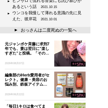
ピンサロで流れる音楽にも詫び寂びが
あるという話
2021.10.15
ウンコを我慢して薄れる意識の先に見
えた、彼岸花
2021.10.01
おっさんは二度死ぬの一覧へ
▲
元ジャンポケ斉藤に求刑7
年でも、妻は翌日に“楽し
すぎた“と投稿。「その…
2026年08月07日
編集部のiHerb愛用者がセ
レクト。健康・美容のお
悩み別、鉄板アイテム…
2026年06月22日
「毎日1キロは食べてま