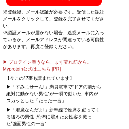
『
pato「おっさんは二度死
※登録後、メール認証が必要です。受信した認証
ぬ」
』
メールをクリックして、登録を完了させてくださ
い。
“全てのおっさんは、いつか
※認証メールが届かない場合、迷惑メールに入っ
二度死ぬ。それは避けよう
ているか、メールアドレスが間違っている可能性
のないことだ"――
があります。再度ご登録ください。
▶ プロテイン買うなら、まず売れ筋から。
Myprotein公式はこちら [PR]
記事一覧へ
【今この記事も読まれています】
▶「すみませーん!」満員電車で“ドアの前から
絶対に動かない男性”が一瞬で動いた...車内が
スカッとした「たった一言」
▶「邪魔なんだよ!」新幹線で座席を蹴ってく
る後ろの男性...恐怖に震えた女性客を救っ
た“強面男性の一言”