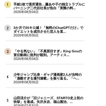
手紙1枚で退所通告…藤あや子の独立トラブルに
バーニング二代目社長が告白「実際の料...
2026年08月04日
3か月で20キロ減！「無料のChatGPTだけ」で
ダイエットを成功させた芸人を直...
2026年08月05日
「やる気ない」「不真面目すぎ」King Gnuの
宣伝動画に批判が殺到。アーティス...
2026年08月04日
少年ジャンプ出身・ギャグ漫画家2人が当時の
「過酷すぎる週刊連載」を振り返る。「ヘ...
2026年08月05日
山田涼介が「旧ジャニーズ、STARTO史上初の
快挙」を達成。矢沢永吉、福山雅治、...
2026年07月31日