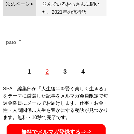
次のページ
並んでいるおっさんに聞い
た、2021年の流行語
pato
テキストサイト管理人。初代管理サイト「
Numeri
」で発
1
2
3
4
表した悪質業者や援助交際女子高生と対峙する「対決シ
リーズ」が話題となり、以降さまざまな媒体に寄稿。発
表する記事のほとんどで伝説的バズを生み出す。本連載
SPA！編集部が「人生後半を賢く楽しく生きる」
と同名の処女作「
おっさんは二度死ぬ
」（扶桑社刊）が
をテーマに厳選した記事をメルマガ会員限定で毎
発売中。3月28日に、自身の文章術を綴った「文章で伝
週金曜日にメールでお届けします。仕事・お金・
えるときにいちばん大切なものは、感情である 読みた
性・人間関係…人生を豊かにする秘訣が見つかり
くなる文章の書き方29の掟（アスコム）」が発売。
ます。無料・10秒で完了です。
twitter（
@pato_numeri
）
無料でメルマガ登録する⇒⇒