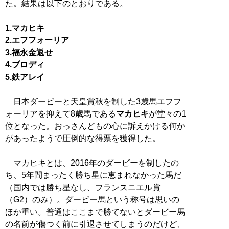
た。結果は以下のとおりである。
1.マカヒキ
2.エフフォーリア
3.福永金返せ
4.ブロディ
5.鉄アレイ
日本ダービーと天皇賞秋を制した3歳馬エフフ
ォーリアを抑えて8歳馬である
マカヒキ
が堂々の1
位となった。おっさんどもの心に訴えかける何か
があったようで圧倒的な得票を獲得した。
マカヒキとは、2016年のダービーを制したの
ち、5年間まったく勝ち星に恵まれなかった馬だ
（国内では勝ち星なし、フランスニエル賞
（G2）のみ）。ダービー馬という称号は思いの
ほか重い。普通はここまで勝てないとダービー馬
の名前が傷つく前に引退させてしまうのだけど、