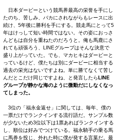
日本ダービーという競馬界最高の栄誉を手にし
たのち、苦しみ、バカにされながらもレースに出
続け、5年後に勝利を手にする。競走馬にとって5
年はけっして短い時間ではない。その姿におっさ
んどもは自分を重ねたのだろうと。俺も馬鹿にさ
れても頑張ろう、LINEグループはそんな決意で
盛り上がっていた。でも、マカヒキはダービーと
っているけど、僕たちは別にダービーに相当する
過去の栄光はないですよね。単に勝てなくて苦し
んだとこだけ同じですよね、と発言したら
LINE
グループが静かな海のように微動だにしなくなっ
てしまった。
3位の「福永金返せ」に関しては、毎年、僕の
一票だけでランクインする流行語だ。サンプル数
が少ないため3位以下は1票あればランクインする
し、順位は好みでつけている。福永騎手の乗る馬
に馬券を投じ、外れた時に僕が発する言葉だ。最