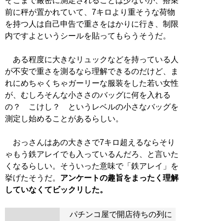
そこまで厳密に測定されることは少ないが、搭乗
前に秤が置かれていて、7キロより重そうな荷物
を持つ人は自己申告で重さをはかりに行き、制限
内ですよというシールを貼ってもらうそうだ。
ある程度に大きなリュックなどを持っている人
が不安で重さを測るなら理解できるのだけど、ま
れにめちゃくちゃガーリーな服装をした若い女性
が、むしろそんな小ささのバッグに何を入れる
の？ こけし？ というレベルの小さなバッグを
測定し始めることがあるらしい。
おっさんはあの大きさで7キロ超えるならそり
ゃもう鉄アレイでも入っているんだろ、と言いた
くなるらしい。そういった意味で「鉄アレイ」を
挙げたそうだ。
アンケートの趣旨をまったく理解
していなくてビックリした。
パチンコ屋で開店待ちの列に