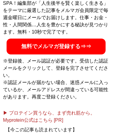
表する記事のほとんどで伝説的バズを生み出す。本連載
SPA！編集部が「人生後半を賢く楽しく生きる」
と同名の処女作「
おっさんは二度死ぬ
」（扶桑社刊）が
をテーマに厳選した記事をメルマガ会員限定で毎
発売中。3月28日に、自身の文章術を綴った「文章で伝
週金曜日にメールでお届けします。仕事・お金・
えるときにいちばん大切なものは、感情である 読みた
性・人間関係…人生を豊かにする秘訣が見つかり
くなる文章の書き方29の掟（アスコム）」が発売。
ます。無料・10秒で完了です。
twitter（
@pato_numeri
）
無料でメルマガ登録する⇒⇒
『
pato「おっさんは二度死
※登録後、メール認証が必要です。受信した認証
ぬ」
』
メールをクリックして、登録を完了させてくださ
い。
“全てのおっさんは、いつか
※認証メールが届かない場合、迷惑メールに入っ
二度死ぬ。それは避けよう
ているか、メールアドレスが間違っている可能性
のないことだ"――
があります。再度ご登録ください。
▶ プロテイン買うなら、まず売れ筋から。
Myprotein公式はこちら [PR]
記事一覧へ
【今この記事も読まれています】