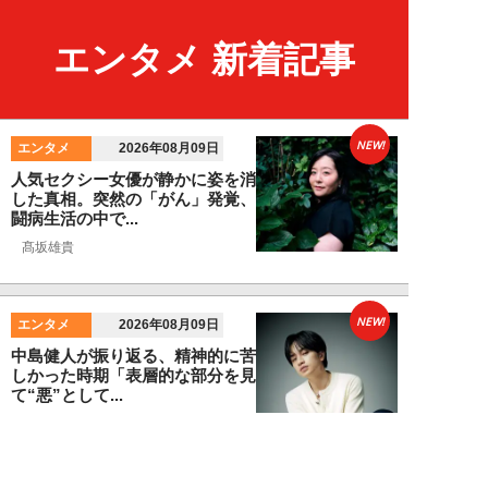
エンタメ 新着記事
NEW!
エンタメ
2026年08月09日
人気セクシー女優が静かに姿を消
した真相。突然の「がん」発覚、
闘病生活の中で...
髙坂雄貴
NEW!
エンタメ
2026年08月09日
中島健人が振り返る、精神的に苦
しかった時期「表層的な部分を見
て“悪”として...
細谷美香