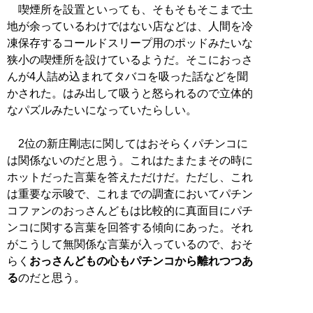
喫煙所を設置といっても、そもそもそこまで土
地が余っているわけではない店などは、人間を冷
凍保存するコールドスリープ用のポッドみたいな
狭小の喫煙所を設けているようだ。そこにおっさ
んが4人詰め込まれてタバコを吸った話などを聞
かされた。はみ出して吸うと怒られるので立体的
なパズルみたいになっていたらしい。
2位の新庄剛志に関してはおそらくパチンコに
は関係ないのだと思う。これはたまたまその時に
ホットだった言葉を答えただけだ。ただし、これ
は重要な示唆で、これまでの調査においてパチン
コファンのおっさんどもは比較的に真面目にパチ
ンコに関する言葉を回答する傾向にあった。それ
がこうして無関係な言葉が入っているので、おそ
らく
おっさんどもの心もパチンコから離れつつあ
る
のだと思う。