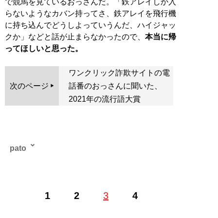
で競馬を見ているおっさんだ。「鉄アレイしか入
らないようなカバン持ってさ、鉄アレイを飛行機
に持ち込んでどうしよっていうんだ、ハイジャッ
クか」などと話が止まらなかったので、
本当に帰
ってほしいと思った。
ワンクリック詐欺サイトの電
次のページ
話番のおっさんに聞いた、
2021年の流行語大賞
pato
テキストサイト管理人。初代管理サイト「
Numeri
」で発
1
2
3
4
表した悪質業者や援助交際女子高生と対峙する「対決シ
リーズ」が話題となり、以降さまざまな媒体に寄稿。発