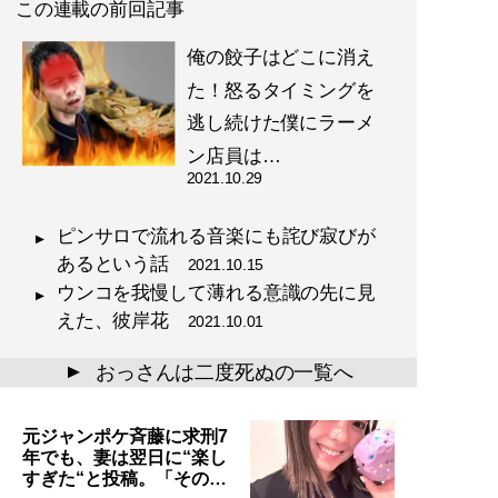
この連載の前回記事
俺の餃子はどこに消え
た！怒るタイミングを
逃し続けた僕にラーメ
ン店員は…
2021.10.29
ピンサロで流れる音楽にも詫び寂びが
あるという話
2021.10.15
ウンコを我慢して薄れる意識の先に見
えた、彼岸花
2021.10.01
おっさんは二度死ぬの一覧へ
▲
元ジャンポケ斉藤に求刑7
年でも、妻は翌日に“楽し
すぎた“と投稿。「その…