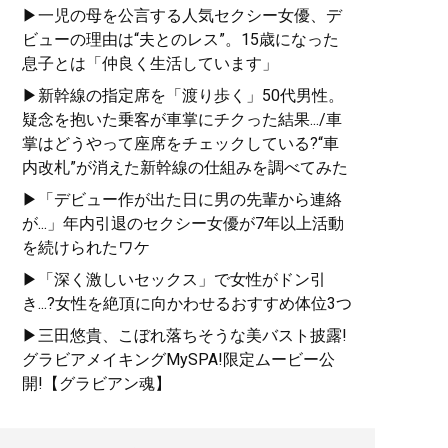
▶一児の母を公言する人気セクシー女優、デ
ビューの理由は“夫とのレス”。15歳になった
息子とは「仲良く生活しています」
▶新幹線の指定席を「渡り歩く」50代男性。
疑念を抱いた乗客が車掌にチクった結果.../車
掌はどうやって座席をチェックしている?“車
内改札”が消えた新幹線の仕組みを調べてみた
▶「デビュー作が出た日に男の先輩から連絡
が...」年内引退のセクシー女優が7年以上活動
を続けられたワケ
▶「深く激しいセックス」で女性がドン引
き...?女性を絶頂に向かわせるおすすめ体位3つ
▶三田悠貴、こぼれ落ちそうな美バスト披露!
グラビアメイキングMySPA!限定ムービー公
開!【グラビアン魂】