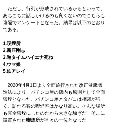
ただし、行列が形成されているからといって、
あちこちに話しかけるのも良くないのでこちらも
遠隔でアンケートとなった。結果は以下のとおり
である。
1.喫煙所
2.新庄剛志
3.遊タイムハイエナ死ね
4.ウマ娘
5.鉄アレイ
2020年4月1日より全面施行された改正健康増
進法により、パチンコ屋の店内も原則として全面
禁煙となった。パチンコ屋とタバコは相関が強
く、訪れる客の喫煙率はかなり高い。そんな場所
も完全禁煙にしたのだから大きな騒ぎだ。そこに
設置された
喫煙所
が堂々の一位となった。