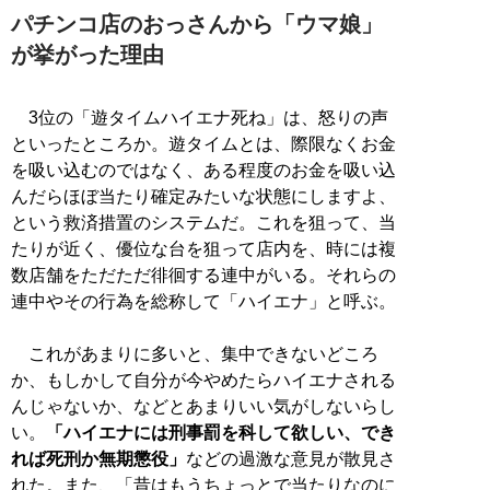
パチンコ店のおっさんから「ウマ娘」
が挙がった理由
3位の「遊タイムハイエナ死ね」は、怒りの声
といったところか。遊タイムとは、際限なくお金
を吸い込むのではなく、ある程度のお金を吸い込
んだらほぼ当たり確定みたいな状態にしますよ、
という救済措置のシステムだ。これを狙って、当
たりが近く、優位な台を狙って店内を、時には複
数店舗をただただ徘徊する連中がいる。それらの
連中やその行為を総称して「ハイエナ」と呼ぶ。
これがあまりに多いと、集中できないどころ
か、もしかして自分が今やめたらハイエナされる
んじゃないか、などとあまりいい気がしないらし
い。
「ハイエナには刑事罰を科して欲しい、でき
れば死刑か無期懲役」
などの過激な意見が散見さ
れた。また、「昔はもうちょっとで当たりなのに