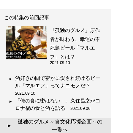
この特集の前回記事
『孤独のグルメ』原作
者が味わう、幸運の不
死鳥ビール「マルエ
フ」とは？
2021.09.10
酒好きの間で密かに愛され続けるビー
ル「マルエフ」ってナニモノだ!?
2021.09.10
「俺の食に密はない」。久住昌之がコ
ロナ禍の食と酒を語る
2021.09.06
孤独のグルメ～食文化応援企画～の
▲
一覧へ