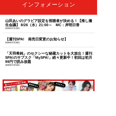
インフォメーション
山田あいのグラビア設定を視聴者が決める！【推し撮
生会議】 8/26（水）21:00～ MC：岸明日香
2026年07月29日
【週刊SPA! 発売日変更のお知らせ】
2026年07月28日
「天羽希純」のセクシーな秘蔵カットを大放出！週刊
SPA!のサブスク「MySPA!」続々更新中！初回は初月
99円で読み放題
2026年07月03日