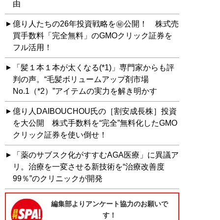
由
億り人たちの26年投資戦略を㊙公開！ 株式売
買手数料「完全無料」のGMOクリック証券を
フル活用！
「髪１本１本が太くなる(*1)」専門家からも評
判の声。“毛髪ボリュームアップ剤市場
No.1（*2）”アイテムの実力を解き明かす
億り人DAIBOUCHOU氏の［割安成長株］投資
を大公開 株式手数料を“完全”無料化したGMO
クリック証券を使い倒せ！
「薬のサブスク化がすすむAGA医療」に異議ア
リ。治療を一変させる新技術を“治療改善度
99％”のクリニックが開発