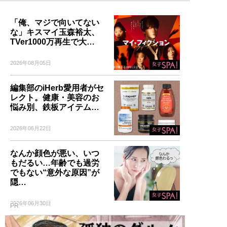
「俺、マジで向いてない
な」キスマイ玉森裕太、
TVer1000万再生で大…
2026年08月05日
編集部のiHerb愛用者がセ
レクト。健康・美容のお
悩み別、鉄板アイテム…
2026年06月22日
なんか顔色が悪い、いつ
もだるい…年齢でも過労
でもない“意外な原因”が
隠…
2026年06月30日
PR