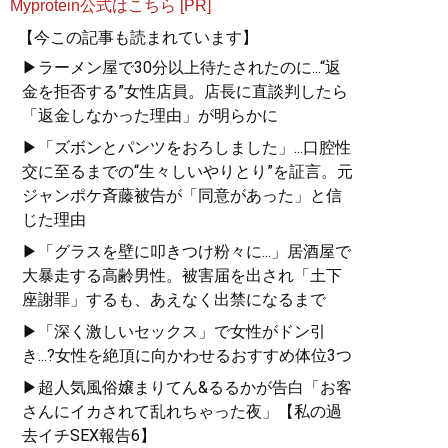
Myprotein公式はこちら [PR]
【今この記事も読まれています】
▶ラーメン屋で30分以上待たされたのに...“返
金を拒否する”女性店員。店長に直談判したら
「返金しなかった理由」が明らかに
▶「ズボンとパンツをおろしました」...口腔性
交に至るまでの“生々しいやりとり”を証言。元
ジャンポケ斉藤被告が「同意があった」と信
じた理由
▶「グラスを壁に叩きつけ粉々に...」居酒屋で
大暴走する高齢男性。被害届を出され「土下
座謝罪」するも、あえなく出禁になるまで
▶「深く激しいセックス」で女性がドン引
き...?女性を絶頂に向かわせるおすすめ体位3つ
▶超人気風俗嬢まりてん&るるかが告白「お客
さんにイカされて乱れちゃった夜」【私の過
去イチSEX報告6】