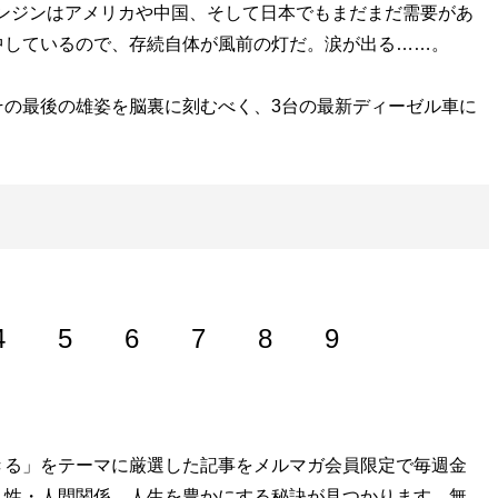
ンジンはアメリカや中国、そして日本でもまだまだ需要があ
中しているので、存続自体が風前の灯だ。涙が出る……。
の最後の雄姿を脳裏に刻むべく、3台の最新ディーゼル車に
4
5
6
7
8
9
経てフリーライター。『
きる」をテーマに厳選した記事をメルマガ会員限定で毎週金
そのフェラーリください!!
』をはじめと
・性・人間関係…人生を豊かにする秘訣が見つかります。無
高速の謎
』『
高速道路の謎
』などの著作で道路交通ジャーナ