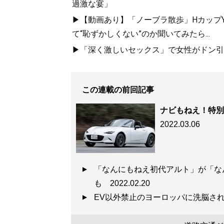
過激な宴」
▶【動画あり】「ノーブラ散歩」HカップYo
て“恥ずかしくない”のか聞いてみたら...
▶「深く激しいセックス」で女性がドン引き
この連載の前回記事
ナビもねえ！特別
2022.03.06
「なんにもねえ初代アルト」が「な
も
2022.02.20
EV以外禁止のヨーロッパに洗脳さ