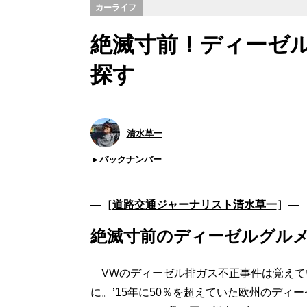
カーライフ
絶滅寸前！ディーゼ
探す
清水草一
バックナンバー
―［
道路交通ジャーナリスト清水草一
］―
絶滅寸前のディーゼルグルメ
VWのディーゼル排ガス不正事件は覚えて
に。’15年に50％を超えていた欧州のディー