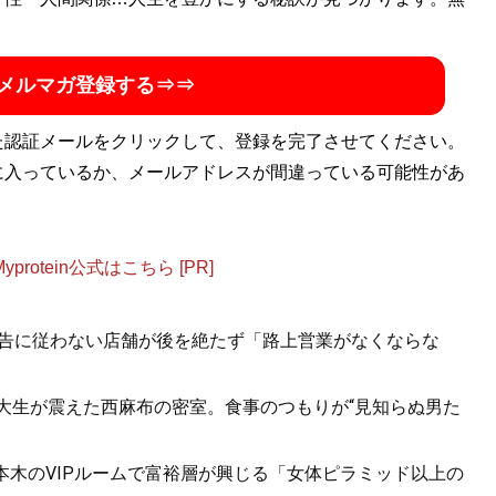
メルマガ登録する⇒⇒
た認証メールをクリックして、登録を完了させてください。
に入っているか、メールアドレスが間違っている可能性があ
otein公式はこちら [PR]
..警告に従わない店舗が後を絶たず「路上営業がなくならな
女子大生が震えた西麻布の密室。食事のつもりが“見知らぬ男た
六本木のVIPルームで富裕層が興じる「女体ピラミッド以上の