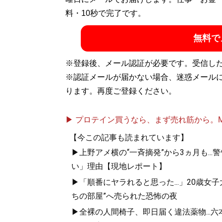
リストとしても活動中
料・10秒で完了です。
無料で
記事一覧へ
※登録後、メール認証が必要です。受信し
※認証メールが届かない場合、迷惑メール
ります。再度ご登録ください。
▶ プロテイン買うなら、まず売れ筋から。Mypr
【今この記事も読まれています】
▶上野アメ横の“一斉摘発”から3ヵ月も.
い」理由【現地レポート】
▶「順番にヤラれると思った...」20歳
ちの部屋”へ売られた恐怖の夜
▶全裸の人間椅子、即日届く違法薬物...