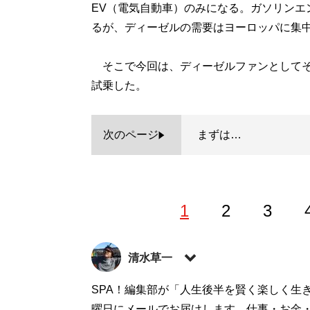
EV（電気自動車）のみになる。ガソリンエ
るが、ディーゼルの需要はヨーロッパに集
そこで今回は、ディーゼルファンとしてそ
試乗した。
次のページ
まずは…
1
2
3
清水草一
1962年東京生まれ。慶大法卒。編集者を
SPA！編集部が「人生後半を賢く楽しく生
するお笑いフェラーリ文学のほか、『
曜日にメールでお届けします。仕事・お金
首都