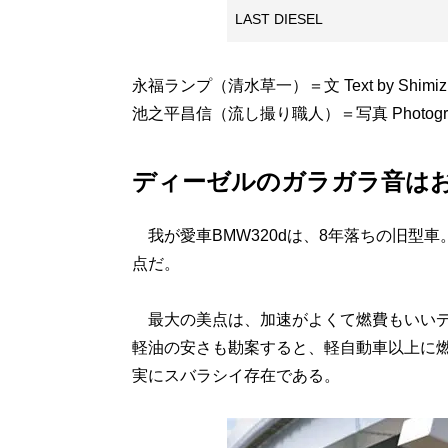
LAST DIESEL
永福ランプ（清水草一）＝文 Text by Shimizu 
池之平昌信（流し撮り職人）＝写真 Photographs b
ディーゼルのガラガラ音は
我が愛車BMW320dは、8年落ちの旧型車
点だ。
最大の美点は、加速がよくて燃費もいいデ
軽油の安さも勘案すると、軽自動車以上に燃
実にスバラシイ存在である。