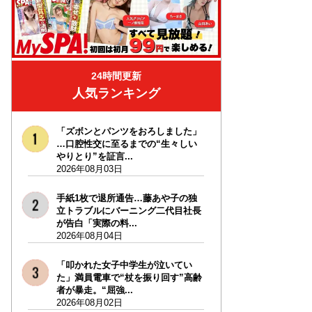
24時間更新
人気ランキング
「ズボンとパンツをおろしました」
…口腔性交に至るまでの“生々しい
やりとり”を証言...
2026年08月03日
手紙1枚で退所通告…藤あや子の独
立トラブルにバーニング二代目社長
が告白「実際の料...
2026年08月04日
「叩かれた女子中学生が泣いてい
た」満員電車で“杖を振り回す”高齢
者が暴走。“屈強...
2026年08月02日