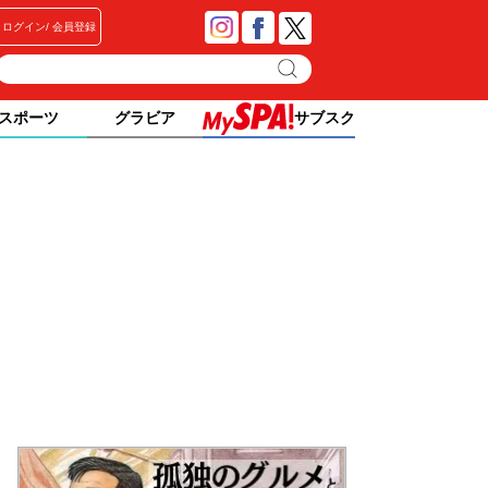
ログイン
会員登録
スポーツ
グラビア
サブスク