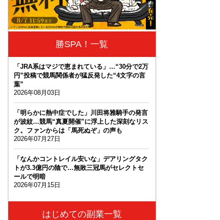
勝SPA！一覧
「JRA系はマジで恵まれている」…“30分で2万
円”投稿で競馬関係者が猛反発した“4文字の言
葉”
2026年08月03日
「明らかに熱中症でした」川田将雅騎手の発言
が波紋…競馬“真夏開催”に浮上した深刻なリス
ク。ファンからは「馬死ぬぞ」の声も
2026年07月27日
「なんかコントレイル安いな」デアリングタク
トが3.3億円の陰で…無敗三冠馬がセレクトセ
ールで明暗
2026年07月15日
はじめての副業一覧