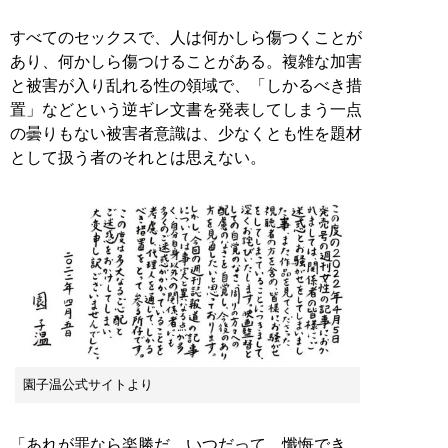
すべてのセックスで、人は何かしら傷つくことが
あり、何かしら傷つけることがある。複雑な加害
と被害が入り乱れる性の領域で、「しかるべき措
置」などという逆ギレ文書を発表してしまう一点
の曇りもない被害者意識は、少なくとも性を題材
として扱う者のそれとは思えない。
園子温公式サイトより
「あれが罪なら楽勝だ、いつだって、懺悔でき