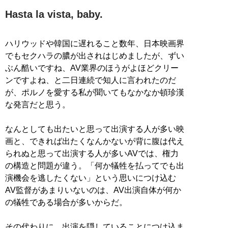
Hasta la vista, baby.
ハリウッドや韓国に遅れること数年、日本映画界
でもセクハラの膿が出されはじめましたが、ずい
ぶん酷いですね、AV業界のほうがよほどクリー
ンですよね、と二日連続で知人に言われたのだ
が、ポルノを愛する私が聞いてもなかなか頓珍漢
な発言だと思う。
なんとしても出たいと思って出演する人が多い映
画と、できれば出たくなんかないが背に腹は代え
られぬと思って出演する人が多いAVでは、権力
の構造と問題が違う。「何か犠牲を払ってでも出
演機会を逃したくない」という思いにつけ込む
AV監督があまりいないのは、AV出演自体が何か
の犠牲である場合が多いからだ。
その代わりに、出演を隠していることにつけ込ま