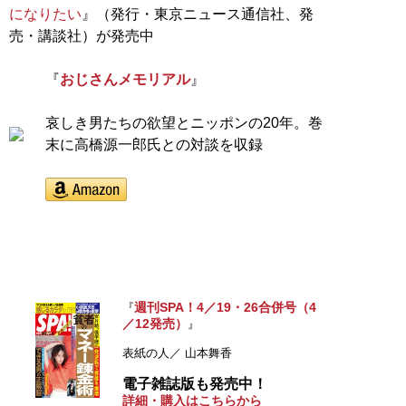
になりたい
』（発行・東京ニュース通信社、発
売・講談社）が発売中
『
おじさんメモリアル
』
哀しき男たちの欲望とニッポンの20年。巻
末に高橋源一郎氏との対談を収録
週刊SPA！4／19・26合併号（4
『
／12発売）
』
表紙の人／ 山本舞香
電子雑誌版も発売中！
詳細・購入はこちらから