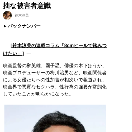
拙な被害者意識
鈴木涼美
バックナンバー
―［
鈴木涼美の連載コラム「8cmヒールで踏みつ
けたい」
］―
映画監督の榊英雄、園子温、俳優の木下ほうか、
映画プロデューサーの梅川治男など、映画関係者
による女優たちへの性加害が相次いで報道され、
映画界で悪質なセクハラ、性行為の強要が常態化
していたことが明らかになった。