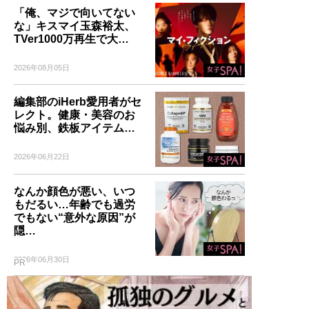
「俺、マジで向いてない
な」キスマイ玉森裕太、
TVer1000万再生で大…
2026年08月05日
編集部のiHerb愛用者がセ
レクト。健康・美容のお
悩み別、鉄板アイテム…
2026年06月22日
なんか顔色が悪い、いつ
もだるい…年齢でも過労
でもない“意外な原因”が
隠…
2026年06月30日
PR