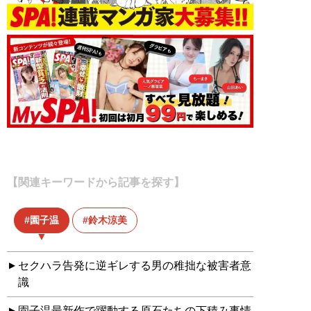
【関連キーワードから記事を探す】
園子温
鈴木涼美
セクハラ告発に逆ギレする男の稚拙な被害者意
識
園子温最新作で躍動する原石たちの下積み事情