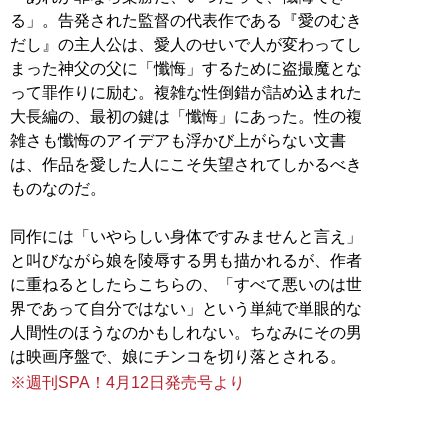
る」。告発された監督の代表作である『愛のむき
だし』の主人公は、愛人のせいで人が変わってし
まった神父の父に「懺悔」するために盗撮魔とな
って罪作りに励む。複雑な性倒錯が詰め込まれた
大長編の、最初の鍵は「懺悔」にあった。性の複
雑さも懺悔のアイデアも浮かび上がらない文書
は、作品を愛した人にこそ失望されてしかるべき
ものなのだ。
同作には「いやらしい身体ですみませんと言え」
と叫びながら娘を陵辱する男も描かれるが、作者
に重ねるとしたらこちらの、「すべて悪いのは世
界であって自分ではない」という単純で単眼的な
人間性のほうなのかもしれない。ちなみにその男
※週刊SPA！4月12日発売号より