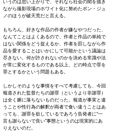
いうのは思い上がりで、それなら社会の闇を描き
ながら撮影現場のホワイト化に努めたポン・ジュ
ノのほうが破天荒だと言える。
もちろん、好きな作品の作者が嫌なやつだった、
なんてことはよくあるので、作者と作品の単純で
はない関係をどう捉えるか、作者を罰しながら作
品を愛することはいかにして可能かという議論は
尽きない。何が許されないのかを決める常識や法
が常に変化するものである以上、どの時点で罪を
罪とするかという問題もある。
しかしそのような事情をすべて考慮しても、今回
報道された監督たちの謝罪（というより非謝罪）
は全く腑に落ちないものだった。報道が事実と違
うことや性行為の解釈が両者で食い違うことはあ
っても、謝罪を欲しているであろう告発者に“一
言も謝らないで良い”事態というのは現実的にあ
りえないのだ。