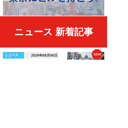
ニュース 新着記事
NEW!
ニュース
2026年08月06日
上野アメ横の“一斉摘発”から3ヵ
月も…警告に従わない店舗が後を
絶たず「路上...
デヤブロウ
NEW!
ニュース
2026年08月06日
値上げでも強い「チョコモナカジ
ャンボ」に対し、「パピコ」は減
収…「定番アイ...
不破聡