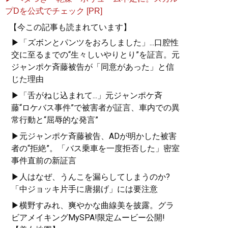
プDを公式でチェック [PR]
【今この記事も読まれています】
▶「ズボンとパンツをおろしました」...口腔性
交に至るまでの“生々しいやりとり”を証言。元
ジャンポケ斉藤被告が「同意があった」と信
じた理由
▶「舌がねじ込まれて...」元ジャンポケ斉
藤“ロケバス事件”で被害者が証言、車内での異
常行動と“屈辱的な発言”
▶元ジャンポケ斉藤被告、ADが明かした被害
者の“拒絶”。「バス乗車を一度拒否した」密室
事件直前の新証言
▶人はなぜ、うんこを漏らしてしまうのか?
「中ジョッキ片手に唐揚げ」には要注意
▶横野すみれ、爽やかな曲線美を披露。グラ
ビアメイキングMySPA!限定ムービー公開!