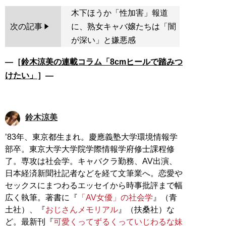
木下ほうか「性加害」報道
次の記事
に、熟女キャバ嬢たちは「闇
が深い」と嫌悪感
―［
鈴木涼美の連載コラム「8cmヒールで踏みつ
けたい」
］―
鈴木涼美
’83年、東京都生まれ。慶應義塾大学環境情報学
部卒。東京大学大学院学際情報学府修士課程修
了。専攻は社会学。キャバクラ勤務、AV出演、
日本経済新聞社記者などを経て文筆業へ。恋愛や
セックスにまつわるエッセイから時事批評まで幅
広く執筆。著書に『
「AV女優」の社会学
』（青
土社）、『
おじさんメモリアル
』（扶桑社）な
ど。最新刊『
可愛くってずるくっていじわるな妹