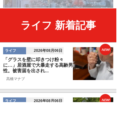
ライフ 新着記事
NEW!
ライフ
2026年08月06日
「グラスを壁に叩きつけ粉々
に…」居酒屋で大暴走する高齢男
性。被害届を出され...
高橋マナブ
NEW!
ライフ
2026年08月06日
老いていくのがすごく嫌な49歳
男性。孤独な老後を恐れる相談
に、佐藤優が贈る...
佐藤優