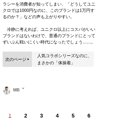
ラシーを消費者が知ってしまい、「どうしてユニ
クロでは1000円なのに、このブランドは1万円す
るのか？」などの声も上がりやすい。
冷静に考えれば、ユニクロ以上にコスパがいい
ブランドはないわけで、普通のブランドにとって
ずいぶん戦いにくい時代になったでしょう……。
人気コラボシリーズなのに、
次のページ
まさかの「体操着」
MB
ファッションバイヤー。最新刊『
ロードマップ
』のほ
1
2
3
4
5
6
か、『
MBの偏愛ブランド図鑑
』『
最速でおしゃれに見