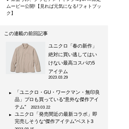
ムービー公開!【見れば元気になる!フォトブッ
ク】
この連載の前回記事
『
幸服論――人生は服で簡単
に変えられる
』
ユニクロ「春の新作」
絶対に買い逃してはい
自信は服で簡単につくること
ができる!
けない最高コスパの5
アイテム
2023.03.29
「ユニクロ・GU・ワークマン・無印良
品」プロも買っている“意外な傑作アイ
『
最速でおしゃれに見せる
テム”
2023.03.22
方法 【電子限定特典付き】
ユニクロ「発売間近の最新コラボ」即
』
完売しそうな“傑作アイテム”ベスト3
2023.03.15