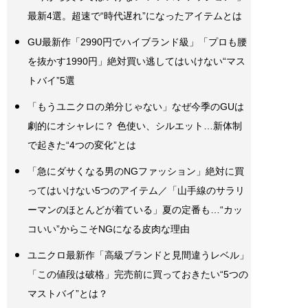
最新4選。超速で“時代遅れ”になったアイテムとは
GU最新作「2990円でハイブランド級」「プロも腰
を抜かす1990円」絶対買い逃してはいけない“マス
トバイ”5選
「もうユニクロの弟分じゃない」なぜ今季のGUは
劇的にオシャレに？ 色使い、シルエット…新体制
で起きた“4つの変化”とは
「急にダサくなる男のNGファッション」絶対に買
ってはいけない5つのアイテム／「山手線のサラリ
ーマンのほとんどが着ている」夏の定番も…“カッ
コいい”からこそNGになる皮肉な理由
ユニクロ最新作「高級ブランドと見間違うレベル」
「この値段は破格」完売前に買っておきたい“5つの
マストバイ”とは？