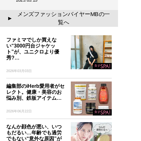
誰も言葉にできなかった
「男のおしゃれ」の決定
メンズファッションバイヤーMBの一
版。電子版特典として、MB
▲
覧へ
のコーディネート・80スタ
イルを追加収録！
ファミマでしか買えな
い“3000円台ジャケッ
ト”が、ユニクロより優
秀?…
記事一覧へ
2026年03月03日
編集部のiHerb愛用者がセ
レクト。健康・美容のお
悩み別、鉄板アイテム…
2026年06月22日
なんか顔色が悪い、いつ
もだるい…年齢でも過労
でもない“意外な原因”が