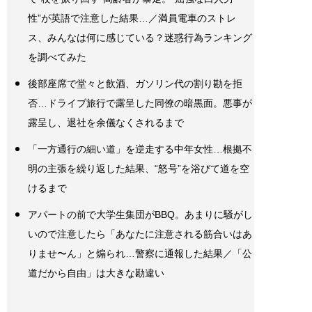
性”が英語で注意した結果…／満員電車のストレ
ス、みんなは何に感じている？迷惑行為ランキング
を調べてみた
後部座席で堂々と飲酒、ガソリン代の割り勘を拒
否…ドライブ旅行で露呈した同僚の暗黒面。悪事が
露呈し、退社を余儀なくされるまで
「一方通行の細い道」を逆走する中年女性…根拠不
明の主張を繰り返した結果、“怒号”を浴びて道を空
けるまで
アパートの前で大学生集団がBBQ。あまりに騒がし
いので注意したら「あなたに注意される筋合いはあ
りませ〜ん」と煽られ…警察に通報した結果／「公
道だから自由」は大きな勘違い