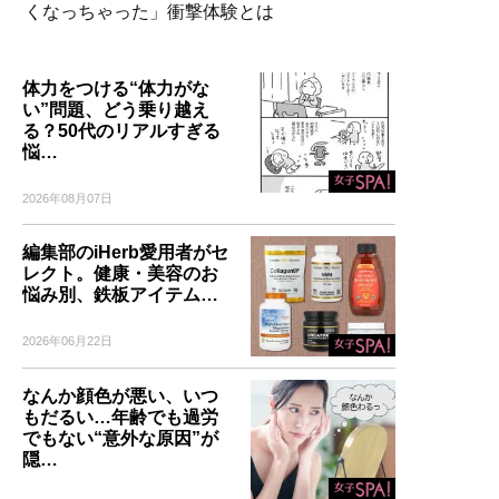
くなっちゃった」衝撃体験とは
体力をつける“体力がな
い”問題、どう乗り越え
る？50代のリアルすぎる
悩…
2026年08月07日
編集部のiHerb愛用者がセ
レクト。健康・美容のお
悩み別、鉄板アイテム…
2026年06月22日
なんか顔色が悪い、いつ
もだるい…年齢でも過労
でもない“意外な原因”が
隠…