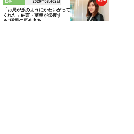
NEW!
仕事
2026年08月02日
「お局が孫のようにかわいがって
くれた」納言・薄幸が伝授す
る“職場の厄介者を...
週刊SPA！編集部
NEW!
仕事
2026年08月01日
「あの人がいるだけで精神的にな
ぜか削られる…」職場の“毒社
員”は追い出して...
週刊SPA！編集部
NEW!
仕事
2026年07月31日
「なぜ私が尻ぬぐいで疲弊しなき
ゃいけないのか…」職場を荒らす
5タイプの“毒...
週刊SPA！編集部