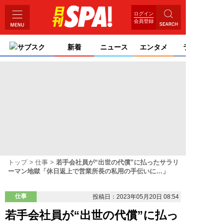
ログイン
会員登録
サブスク
新着
ニュース
エンタメ
ライフ
トップ
仕事
若手会社員が“出世の代償”に払ったサラリ
ーマン地獄「休日返上で営業所長の私用の手伝いに…」
仕事
投稿日：2023年05月20日 08:54
若手会社員が“出世の代償”に払っ