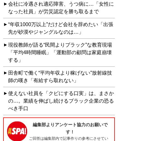
会社に冷遇され適応障害、うつ病に…「女性に
なった社員」が労災認定を勝ち取るまで
“年収1000万以上”だけど会社を辞めたい「出張
先が砂漠やジャングルなのは…」
現役教師が語る“民間よりブラック”な教育現場
「平均4時間睡眠」「運動部の顧問は家庭崩壊
する」
田舎町で働く“平均年収より稼げない”放射線技
師の嘆き「有給すら取れない」
使えない社員を「クビにする口実」は、まさか
の…。業績を伸ばし続けるブラック企業の恐る
べき手口