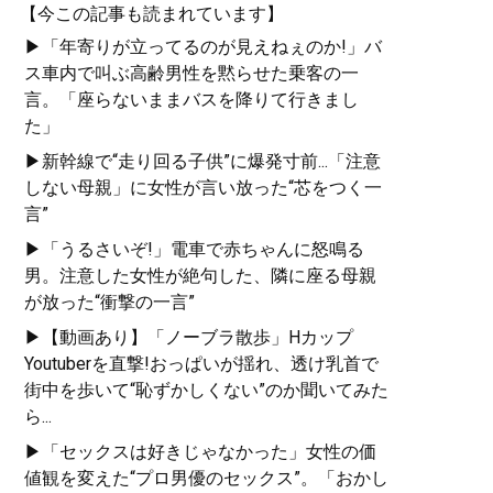
【今この記事も読まれています】
▶「年寄りが立ってるのが見えねぇのか!」バ
ス車内で叫ぶ高齢男性を黙らせた乗客の一
言。「座らないままバスを降りて行きまし
た」
▶新幹線で“走り回る子供”に爆発寸前...「注意
しない母親」に女性が言い放った“芯をつく一
言”
▶「うるさいぞ!」電車で赤ちゃんに怒鳴る
男。注意した女性が絶句した、隣に座る母親
が放った“衝撃の一言”
▶【動画あり】「ノーブラ散歩」Hカップ
Youtuberを直撃!おっぱいが揺れ、透け乳首で
街中を歩いて“恥ずかしくない”のか聞いてみた
ら...
▶「セックスは好きじゃなかった」女性の価
値観を変えた“プロ男優のセックス”。「おかし