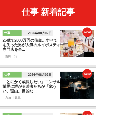
仕事 新着記事
NEW!
仕事
2026年08月02日
25歳で2000万円の借金…すべて
を失った男が人気のルイボスティ
専門店を全...
吉田一治
NEW!
仕事
2026年08月02日
「とにかく成長したい」コンサル
業界に群がる若者たちが「危う
い」理由。目的な...
布施川天馬