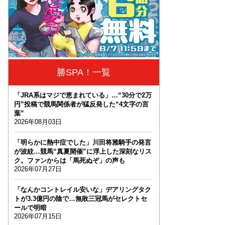
勝SPA！一覧
「JRA系はマジで恵まれている」…“30分で2万
円”投稿で競馬関係者が猛反発した“4文字の言
葉”
2026年08月03日
「明らかに熱中症でした」川田将雅騎手の発言
が波紋…競馬“真夏開催”に浮上した深刻なリス
ク。ファンからは「馬死ぬぞ」の声も
2026年07月27日
「なんかコントレイル安いな」デアリングタク
トが3.3億円の陰で…無敗三冠馬がセレクトセ
ールで明暗
2026年07月15日