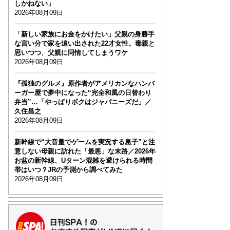
しかねない」
2026年08月09日
「新しい家族にお金をかけたい」父親の身勝手
な言い分で家を追い出された22才女性。毒親と
思いつつ、父親に同情してしまうワケ
2026年08月09日
『孤独のグルメ』原作者がアメリカンなハンバ
ーガー屋で夢中になった“完全和風の日替わり
弁当”…「やっぱりボクはジャパニーズだ」／
久住昌之
2026年08月09日
新幹線で“大音量でゲームを実況する息子”と注
意しない母親に訪れた「最悪」な末路／2026年
お盆の新幹線、Uターン混雑を避けられる時間
帯はいつ？JRの予測から調べてみた
2026年08月09日