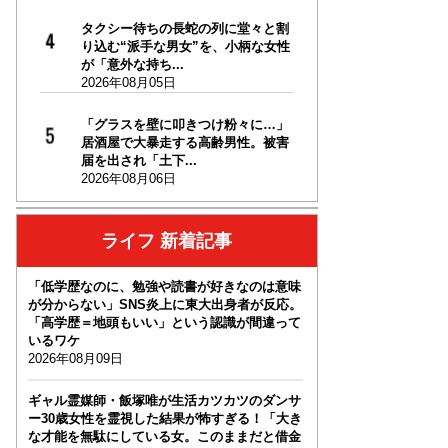
タクシー待ちの長蛇の列に堂々と割
り込む“派手な男女”を、小柄な女性
が「意外な持ち...
2026年08月05日
「グラスを壁に叩きつけ粉々に…」
居酒屋で大暴走する高齢男性。被害
届を出され「土下...
2026年08月06日
ライフ 新着記事
「低学歴なのに、勉強や読書が好きなのは意味
が分からない」SNS炎上に東大出身者が反応。
「高学歴＝地頭もいい」という認識が間違って
いるワケ
2026年08月09日
ギャル霊媒師・飯塚唯が生活カツカツのダンサ
ー30歳女性を霊視した結果が怖すぎる！「大き
な才能を無駄にしている女。このままだと借金