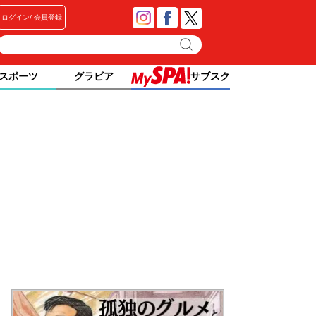
ログイン
会員登録
スポーツ
グラビア
サブスク