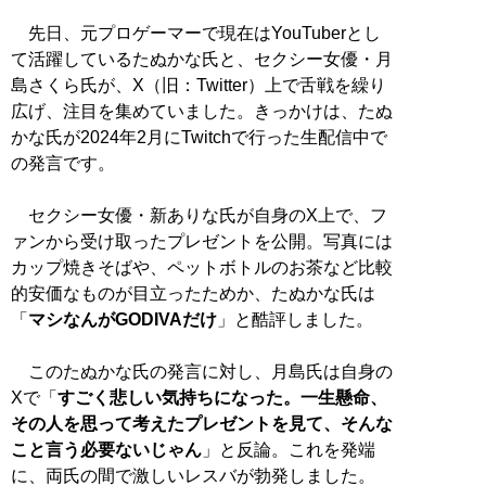
先日、元プロゲーマーで現在はYouTuberとし
て活躍しているたぬかな氏と、セクシー女優・月
島さくら氏が、X（旧：Twitter）上で舌戦を繰り
広げ、注目を集めていました。きっかけは、たぬ
かな氏が2024年2月にTwitchで行った生配信中で
の発言です。
セクシー女優・新ありな氏が自身のX上で、フ
ァンから受け取ったプレゼントを公開。写真には
カップ焼きそばや、ペットボトルのお茶など比較
的安価なものが目立ったためか、たぬかな氏は
「
マシなんがGODIVAだけ
」と酷評しました。
このたぬかな氏の発言に対し、月島氏は自身の
Xで「
すごく悲しい気持ちになった。一生懸命、
その人を思って考えたプレゼントを見て、そんな
こと言う必要ないじゃん
」と反論。これを発端
に、両氏の間で激しいレスバが勃発しました。