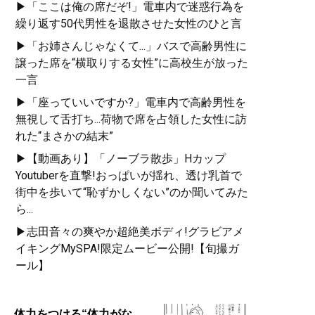
▶「ここは俺の席だぞ!」電車内で迷惑行為を
繰り返す50代男性を退散させた女性のひと言
▶「お姉さんじゃなくて...」バスで高齢男性に
譲った席を“横取りする女性”に高校生が放った
一言
▶「座っていいですか?」電車内で高齢男性を
無視して舌打ち...荷物で席を占領した女性に訪
れた“まさかの結末”
▶【動画あり】「ノーブラ散歩」Hカップ
Youtuberを直撃!おっぱいが揺れ、透け乳首で
街中を歩いて“恥ずかしくない”のか聞いてみた
ら...
▶志田音々の爽やか超絶美ボディ!グラビアメ
イキングMySPA!限定ムービー公開!【旬撮ガ
ール】
体力をつける“体力がな