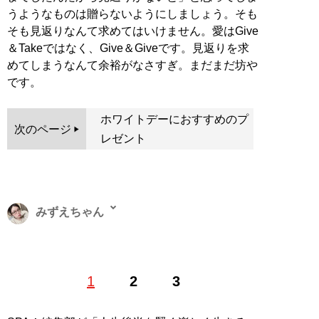
うようなものは贈らないようにしましょう。そも
そも見返りなんて求めてはいけません。愛はGive
＆Takeではなく、Give＆Giveです。見返りを求
めてしまうなんて余裕がなさすぎ。まだまだ坊や
です。
ホワイトデーにおすすめのプ
次のページ
レゼント
みずえちゃん
1989年生まれ。新潟県長岡市出身。関西外国語大学卒業
1
2
3
後、大阪市内の広告代理店に勤務する傍ら、キャバ嬢デ
ビュー。結婚、離婚、地方の激安キャバクラを経て、現
在は銀座ホステスとライターを兼業。X（旧Twitter）：