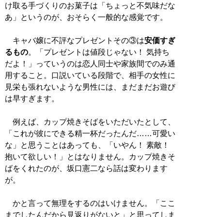
け取る手づくりのお菓子は「ちょっと不気味だな
あ」というのが、おそらく一般的な感覚です。
キャバ嬢に不評なプレゼントその③は
安価すぎ
るもの
。「プレゼントは値段じゃない！ 気持ち
だよ！」っていうのは恋人同士や家族間でのみ通
用すること。口説いている段階で、相手の女性に
見栄も張れないような男性には、まだまだお遊び
は早すぎます。
例えば、カップ焼きそばをいただいたとして、
「これが彼にできる精一杯だったんだ……可愛い
な」と思うことはあっても、「いやん！ 素敵！
抱いて欲しい！」とはなりません。カップ焼きそ
ばをくれたのが、坂口憲二なら話は変わります
が。
かと言って無理をするのはいけません。「ここ
までしたんだから見返りがないと」と思ってしま