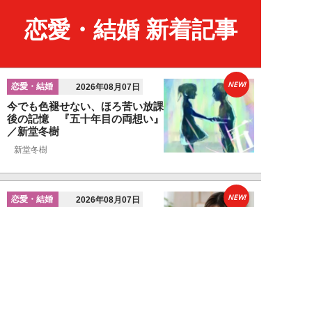
恋愛・結婚 新着記事
NEW!
恋愛・結婚
2026年08月07日
今でも色褪せない、ほろ苦い放課
後の記憶 『五十年目の両想い』
／新堂冬樹
新堂冬樹
NEW!
恋愛・結婚
2026年08月07日
婚活女性が見ている「男性のプロ
フィール写真」の“5つのポイン
ト”…会う前か...
関口美奈子
NEW!