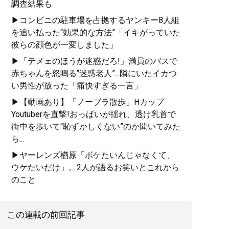
調査結果も
▶コンビニの駐車場を占拠するヤンキー8人組
を追い払った“効果的な方法”「イキがっていた
彼らの顔色が一変しました」
▶「テメェのほうが迷惑だろ!」満員のバスで
赤ちゃんを怒鳴る“迷惑老人”...隣にいたイカつ
い男性が放った「痛快すぎる一言」
▶【動画あり】「ノーブラ散歩」Hカップ
Youtuberを直撃!おっぱいが揺れ、透け乳首で
街中を歩いて“恥ずかしくない”のか聞いてみた
ら...
▶ヤーレンズ楢原「ボケたいんじゃなくて、
ウケたいだけ」。2人が語るお笑いとこれから
のこと
この連載の前回記事