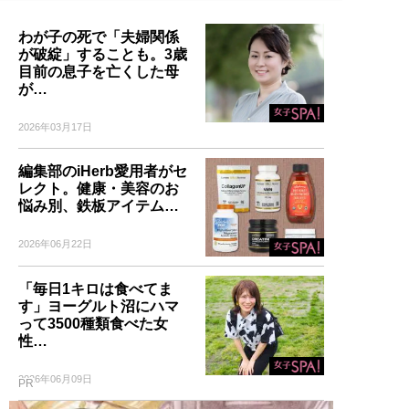
わが子の死で「夫婦関係
が破綻」することも。3歳
目前の息子を亡くした母
が…
2026年03月17日
編集部のiHerb愛用者がセ
レクト。健康・美容のお
悩み別、鉄板アイテム…
2026年06月22日
「毎日1キロは食べてま
す」ヨーグルト沼にハマ
って3500種類食べた女
性…
2026年06月09日
PR