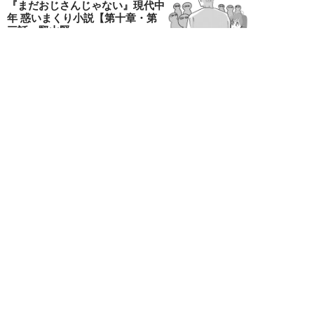
『まだおじさんじゃない』現代中
年 惑いまくり小説【第十章・第
三話 堅山賢一...
鳥トマト
NEW!
ライフ
2026年08月07日
ラーメンを「年間800杯」を食す
35歳男性を直撃。「9年で35キロ
増」も健...
Mr.tsubaking
NEW!
ライフ
2026年08月07日
「邪魔なんだよ！」新幹線で座席
を蹴ってくる後ろの男性…恐怖に
震えた女性客を...
chimi86