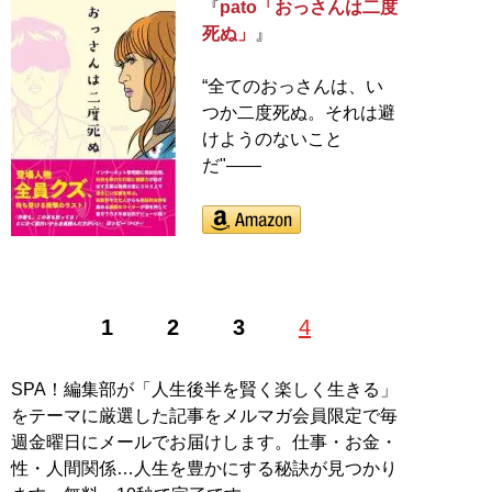
『
pato「おっさんは二度
死ぬ」
』
“全てのおっさんは、い
つか二度死ぬ。それは避
けようのないこと
だ"――
1
2
3
4
SPA！編集部が「人生後半を賢く楽しく生きる」
をテーマに厳選した記事をメルマガ会員限定で毎
週金曜日にメールでお届けします。仕事・お金・
性・人間関係…人生を豊かにする秘訣が見つかり