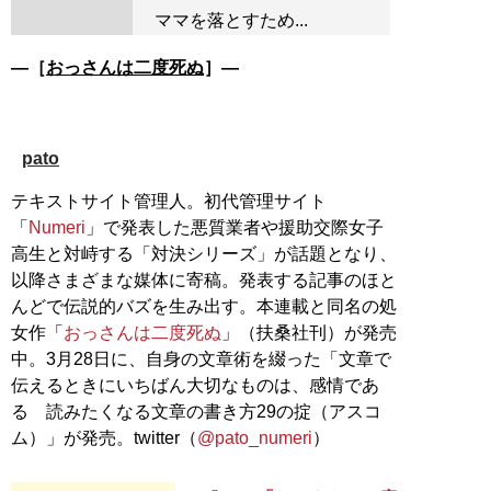
ママを落とすため...
―［
おっさんは二度死ぬ
］―
pato
テキストサイト管理人。初代管理サイト
「
Numeri
」で発表した悪質業者や援助交際女子
高生と対峙する「対決シリーズ」が話題となり、
以降さまざまな媒体に寄稿。発表する記事のほと
んどで伝説的バズを生み出す。本連載と同名の処
女作「
おっさんは二度死ぬ
」（扶桑社刊）が発売
中。3月28日に、自身の文章術を綴った「文章で
伝えるときにいちばん大切なものは、感情であ
る 読みたくなる文章の書き方29の掟（アスコ
ム）」が発売。twitter（
@pato_numeri
）