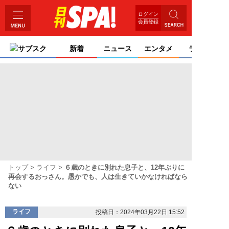
ログイン
会員登録
サブスク
新着
ニュース
エンタメ
ライフ
トップ
ライフ
６歳のときに別れた息子と、12年ぶりに
再会するおっさん。愚かでも、人は生きていかなければなら
ない
ライフ
投稿日：2024年03月22日 15:52