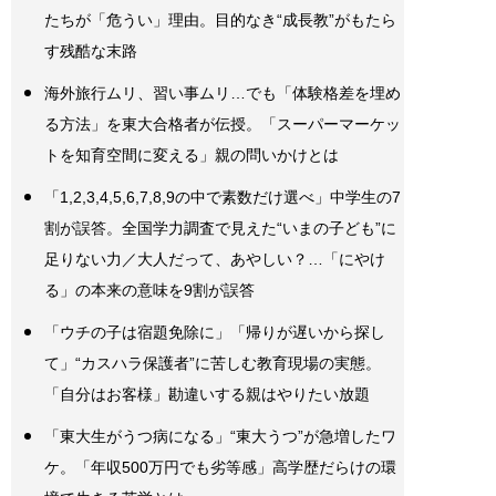
たちが「危うい」理由。目的なき“成長教”がもたら
す残酷な末路
海外旅行ムリ、習い事ムリ…でも「体験格差を埋め
る方法」を東大合格者が伝授。「スーパーマーケッ
トを知育空間に変える」親の問いかけとは
「1,2,3,4,5,6,7,8,9の中で素数だけ選べ」中学生の7
割が誤答。全国学力調査で見えた“いまの子ども”に
足りない力／大人だって、あやしい？…「にやけ
る」の本来の意味を9割が誤答
「ウチの子は宿題免除に」「帰りが遅いから探し
て」“カスハラ保護者”に苦しむ教育現場の実態。
「自分はお客様」勘違いする親はやりたい放題
「東大生がうつ病になる」“東大うつ”が急増したワ
ケ。「年収500万円でも劣等感」高学歴だらけの環