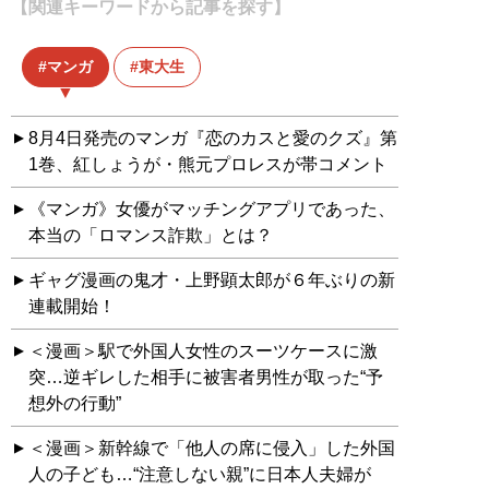
【関連キーワードから記事を探す】
マンガ
東大生
8月4日発売のマンガ『恋のカスと愛のクズ』第
1巻、紅しょうが・熊元プロレスが帯コメント
《マンガ》女優がマッチングアプリであった、
本当の「ロマンス詐欺」とは？
ギャグ漫画の鬼才・上野顕太郎が６年ぶりの新
連載開始！
＜漫画＞駅で外国人女性のスーツケースに激
突…逆ギレした相手に被害者男性が取った“予
想外の行動”
＜漫画＞新幹線で「他人の席に侵入」した外国
人の子ども…“注意しない親”に日本人夫婦が