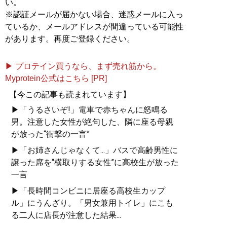
い。
※認証メールが届かない場合、迷惑メールに入っ
目標達成のための最短ル
ているか、メールアドレスが間違っている可能性
ート、最小コストの具体
があります。再度ご登録ください。
的な方法が満載
▶ プロテイン買うなら、まず売れ筋から。
Myprotein公式はこちら [PR]
【今この記事も読まれています】
▶「うるさいぞ!」電車で赤ちゃんに怒鳴る
男。注意した女性が絶句した、隣に座る母親
が放った“衝撃の一言”
『
人生を切りひらく 最高
▶「お姉さんじゃなくて...」バスで高齢男性に
の自宅勉強法
』
譲った席を“横取りする女性”に高校生が放った
週3バイトしながら東大に
一言
合格した著者が明かす
▶「長時間コンビニに居座る高校生カップ
「最高の勉強法」
ル」にうんざり。「男女兼用トイレ」にこも
る二人に店長が注意した結果...