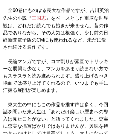
全60巻にものぼる長大な作品ですが、吉川英治
先生の小説『
三国志
』をベースとした重厚な世界
観は、どれだけ読んでも飽きが来ません。昔の作
品でありながら、その人気は根強く、少し前の日
経新聞電子版のCMにも使われるなど、未だに愛
され続ける名作です。
長編マンガですが、コマ割りが素直でトリッキ
ーな展開も少なく、マンガをあまり読まない方で
もスラスラと読み進められます。盛り上げるべき
場面では盛り上げてくれるので、いつまでも手に
汗握る展開が楽しめます。
東大生の中にもこの作品を推す声は多く、今回
話を聞いた東大生は「あれだけ楽しい歴史への導
入は見たことがない」と語ってくれました。史実
に忠実な描写ばかりではありませんが、興味を持
つきっかけとしては最高でしょう。大人になって