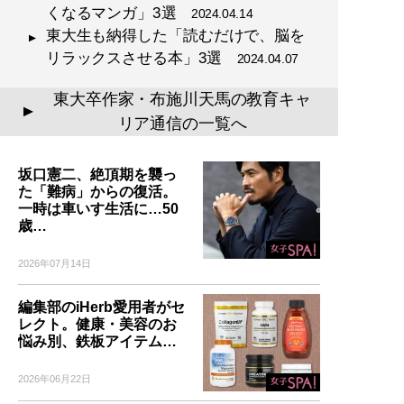
くなるマンガ」3選
2024.04.14
東大生も納得した「読むだけで、脳を
リラックスさせる本」3選
2024.04.07
東大卒作家・布施川天馬の教育キャ
▲
リア通信の一覧へ
坂口憲二、絶頂期を襲っ
た「難病」からの復活。
一時は車いす生活に…50
歳…
2026年07月14日
編集部のiHerb愛用者がセ
レクト。健康・美容のお
悩み別、鉄板アイテム…
2026年06月22日