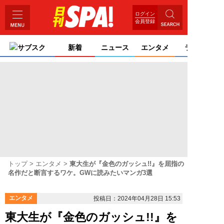
ログイン
会員登録
サブスク
新着
ニュース
エンタメ
ライフ
トップ
エンタメ
東大生が『金色のガッシュ!!』を屈指の
名作だと断言するワケ。GWに読みたいマンガ3選
エンタメ
投稿日：2024年04月28日 15:53
東大生が『金色のガッシュ!!』を