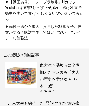
▶【動画あり】「ノーブラ散歩」Hカップ
Youtuberを直撃!おっぱいが揺れ、透け乳首で
街中を歩いて“恥ずかしくない”のか聞いてみた
ら...
『
東大合格はいくらで買
▶高校中退から東大に入学した22歳女子。彼
えるか？
』
女が語る「絶対マネしてはいけない」クレイ
ジーな勉強法
東大生100人調査でわかっ
た教育投資の正解 (星海
社 e-SHINSHO)
この連載の前回記事
東大生も受験時に全巻
揃えたマンガも「大人
が歴史を学びなおせる
記事一覧へ
本」3選
2024.04.21
東大生も納得した「読むだけで頭が良