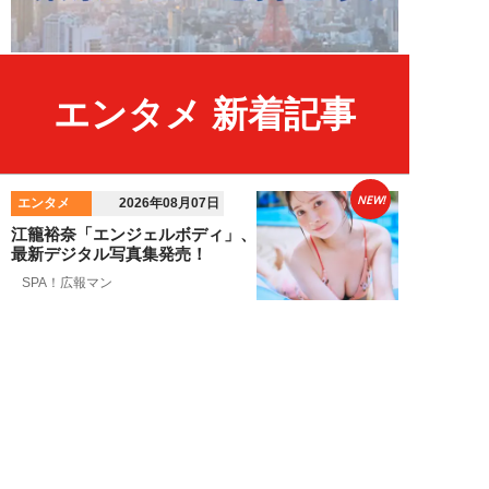
エンタメ 新着記事
NEW!
エンタメ
2026年08月07日
江籠裕奈「エンジェルボディ」、
最新デジタル写真集発売！
SPA！広報マン
NEW!
エンタメ
2026年08月07日
男性CM起用4位の“隠れCMキン
グ”は『20世紀少年』の元子役。
小倉史也（...
望月ふみ