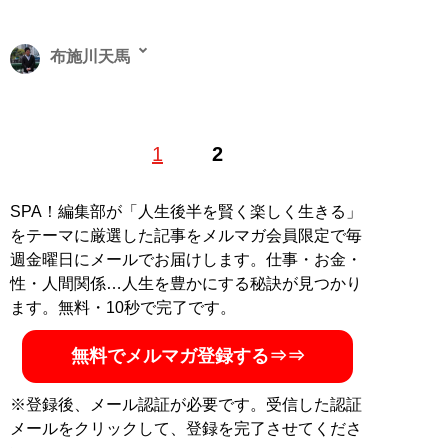
布施川天馬
著述家、教育ライター。 一般財団法人「ドラゴン桜財
1
2
団」評議員。 1997年生まれ。世帯年収300万円台の家庭
に生まれながらも、効率的な勉強法を編み出し、一浪の
末東大合格を果たす。著書に最小コストで結果を出すノ
SPA！編集部が「人生後半を賢く楽しく生きる」
ウハウを体系化した『
東大式節約勉強法
』、膨大な範囲
をテーマに厳選した記事をメルマガ会員限定で毎
と量の受験勉強をする中で気がついた「コスパを極限ま
週金曜日にメールでお届けします。仕事・お金・
で高める時間の使い方」を解説した『
東大式時間術
』な
性・人間関係…人生を豊かにする秘訣が見つかり
ど。
株式会社カルペ・ディエム
にて、お金と時間をかけ
ます。無料・10秒で完了です。
ない「省エネスタイルの勉強法」などを伝える。
MENSA会員。（Xアカウント:
@Temma_Fusegawa
）
無料でメルマガ登録する⇒⇒
※登録後、メール認証が必要です。受信した認証
メールをクリックして、登録を完了させてくださ
『
東大式節約勉強法
』