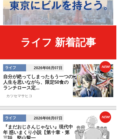
ライフ 新着記事
NEW!
ライフ
2026年08月07日
自分が絶ってしまったもう一つの
人生を思いながら、限定50食の
ランチロース定...
カツセマサヒコ
NEW!
ライフ
2026年08月07日
『まだおじさんじゃない』現代中
年 惑いまくり小説【第十章・第
三話 堅山賢一...