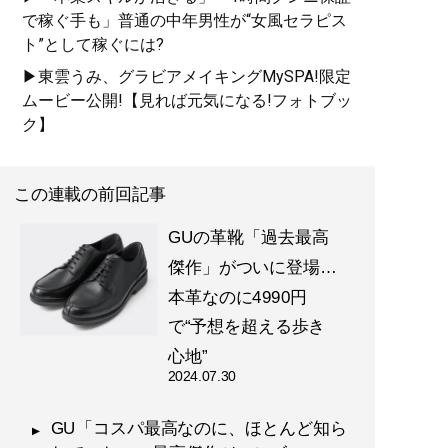
で稼ぐ手も」普通の中年男性が“女風セラピス
ト”として稼ぐには?
▶東雲うみ、グラビアメイキングMySPA!限定
ムービー公開!【見れば元気になる!フォトブッ
ク】
この連載の前回記事
GUの革靴「過去最高
傑作」がついに登場…
本革なのに4990円
で“予想を超える歩き
心地”
2024.07.30
GU「コスパ最高なのに、ほとんど知ら