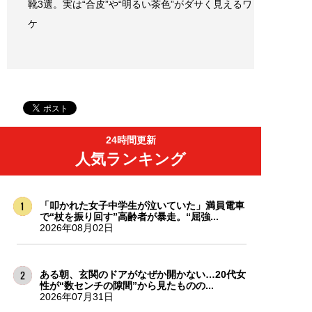
靴3選。実は“合皮”や“明るい茶色”がダサく見えるワ
ケ
24時間更新
人気ランキング
「叩かれた女子中学生が泣いていた」満員電車
で“杖を振り回す”高齢者が暴走。“屈強...
2026年08月02日
ある朝、玄関のドアがなぜか開かない…20代女
性が“数センチの隙間”から見たものの...
2026年07月31日