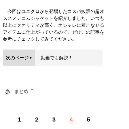
今回はユニクロから登場したコスパ抜群の超オ
ススメデニムジャケットを紹介しました。いつも
以上にクオリティが高く、オシャレに着こなせる
アイテムに仕上がっているので、ぜひこの記事を
参考にチェックしてみてください。
次のページ
動画でも解説！
まとめ
株式会社RePLAY代表取締役。ブランドやセレクトショ
1
2
3
4
5
ップ、古着、ウェブメディアなどアパレルに関する多彩
な事業を運営。ユーチューブ「
まとめチャンネル
」など