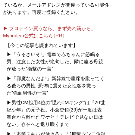
ているか、メールアドレスが間違っている可能性
があります。再度ご登録ください。
▶ プロテイン買うなら、まず売れ筋から。
Myprotein公式はこちら [PR]
【今この記事も読まれています】
▶「うるさいぞ!」電車で赤ちゃんに怒鳴る
男。注意した女性が絶句した、隣に座る母親
が放った“衝撃の一言”
▶「邪魔なんだよ!」新幹線で座席を蹴ってく
る後ろの男性...恐怖に震えた女性客を救っ
た“強面男性の一言”
▶男性CM起用4位の“隠れCMキング”は『20世
紀少年』の元子役。小倉史也(29)が一度は表
舞台から離れたワケと「テレビで見ない日は
ない」存在へと返り咲くまで
▶「本業スキルが活きる」「1時間クンニ保証