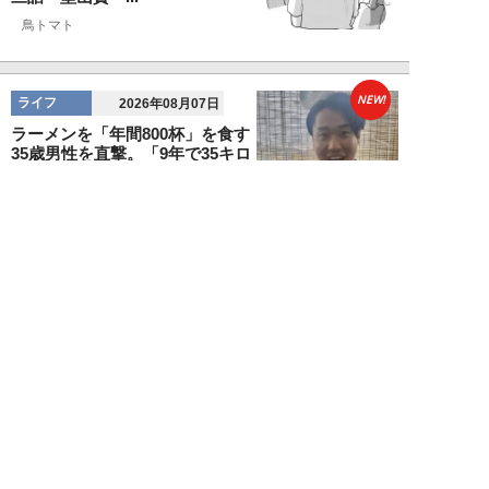
鳥トマト
NEW!
ライフ
2026年08月07日
ラーメンを「年間800杯」を食す
35歳男性を直撃。「9年で35キロ
増」も健...
Mr.tsubaking
NEW!
ライフ
2026年08月07日
「邪魔なんだよ！」新幹線で座席
を蹴ってくる後ろの男性…恐怖に
震えた女性客を...
chimi86
NEW!
ライフ
2026年08月06日
「グラスを壁に叩きつけ粉々