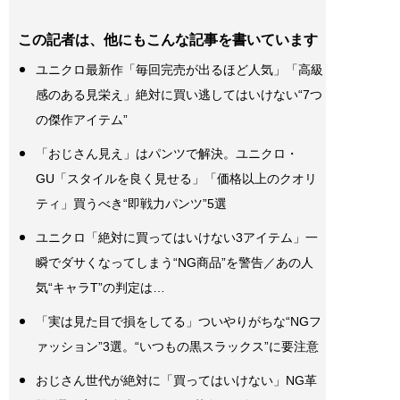
この記者は、他にもこんな記事を書いています
ユニクロ最新作「毎回完売が出るほど人気」「高級
感のある見栄え」絶対に買い逃してはいけない“7つ
の傑作アイテム”
「おじさん見え」はパンツで解決。ユニクロ・
GU「スタイルを良く見せる」「価格以上のクオリ
ティ」買うべき“即戦力パンツ”5選
ユニクロ「絶対に買ってはいけない3アイテム」一
瞬でダサくなってしまう“NG商品”を警告／あの人
気“キャラT”の判定は…
「実は見た目で損をしてる」ついやりがちな“NGフ
ァッション”3選。“いつもの黒スラックス”に要注意
おじさん世代が絶対に「買ってはいけない」NG革