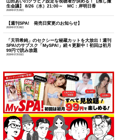
山田あいのグラビア設定を視聴者が決める！【推し撮
生会議】 8/26（水）21:00～ MC：岸明日香
2026年07月29日
【週刊SPA! 発売日変更のお知らせ】
2026年07月28日
「天羽希純」のセクシーな秘蔵カットを大放出！週刊
SPA!のサブスク「MySPA!」続々更新中！初回は初月
99円で読み放題
2026年07月03日