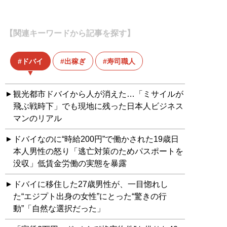
【関連キーワードから記事を探す】
ドバイ
出稼ぎ
寿司職人
観光都市ドバイから人が消えた…「ミサイルが
飛ぶ戦時下」でも現地に残った日本人ビジネス
マンのリアル
ドバイなのに“時給200円”で働かされた19歳日
本人男性の怒り「逃亡対策のためパスポートを
没収」低賃金労働の実態を暴露
ドバイに移住した27歳男性が、一目惚れし
た“エジプト出身の女性”にとった“驚きの行
動”「自然な選択だった」