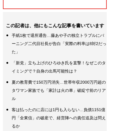
この記者は、他にもこんな記事を書いています
手紙1枚で退所通告…藤あや子の独立トラブルにバ
ーニング二代目社長が告白「実際の料率は8対2だっ
た」
「新党」立ち上げのひろゆき氏を直撃！なぜこのタ
イミングで？自身の出馬可能性は？
夏の教育費で150万円消失…世帯年収2000万円超の
タワマン家族でも「家計は火の車」破綻寸前のリア
ル
客は払ったのに店には1円も入らない…負債1151億
円「全東信」の破産で、経営陣への責任追及は問え
るか