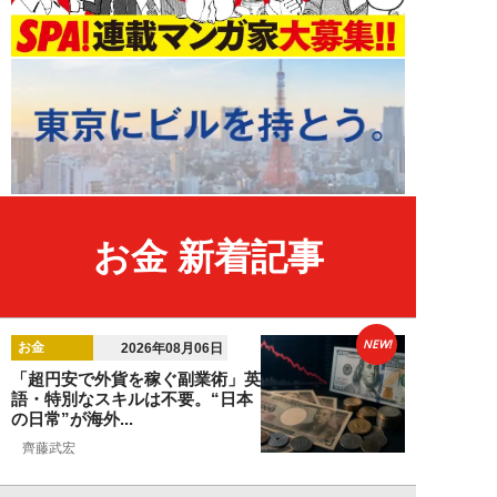
お金 新着記事
NEW!
お金
2026年08月06日
「超円安で外貨を稼ぐ副業術」英
語・特別なスキルは不要。“日本
の日常”が海外...
齊藤武宏