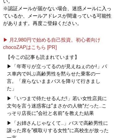
い。
※認証メールが届かない場合、迷惑メールに入っ
ているか、メールアドレスが間違っている可能性
があります。再度ご登録ください。
▶ 月2,980円で始める自己投資。初心者向け
chocoZAPはこちら [PR]
【今この記事も読まれています】
▶「年寄りが立ってるのが見えねぇのか!」バ
ス車内で叫ぶ高齢男性を黙らせた乗客の一
言。「座らないままバスを降りて行きまし
た」
▶「いつまで待たせるんだ!」若い女性店員に
文句を言う迷惑客は“まさかの人物”だった...こ
っそり店長に“会社と名前”を教えた結果
▶「お姉さんじゃなくて...」バスで高齢男性に
譲った席を“横取りする女性”に高校生が放った
一言