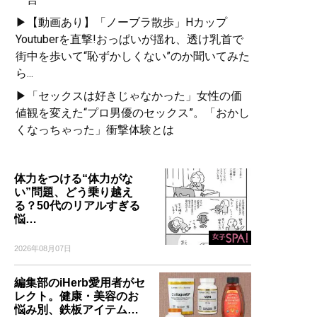
▶【動画あり】「ノーブラ散歩」Hカップ
Youtuberを直撃!おっぱいが揺れ、透け乳首で
街中を歩いて“恥ずかしくない”のか聞いてみた
ら...
▶「セックスは好きじゃなかった」女性の価
値観を変えた“プロ男優のセックス”。「おかし
くなっちゃった」衝撃体験とは
体力をつける“体力がな
い”問題、どう乗り越え
る？50代のリアルすぎる
悩…
2026年08月07日
編集部のiHerb愛用者がセ
レクト。健康・美容のお
悩み別、鉄板アイテム…