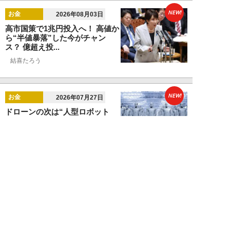
NEW!
お金
2026年08月03日
高市国策で1兆円投入へ！ 高値か
ら“半値暴落”した今がチャン
ス？ 億超え投...
結喜たろう
NEW!
お金
2026年07月27日
ドローンの次は“人型ロボット
株”か。億超え投資家が先回りす
る「隠れ防衛銘柄...
結喜たろう
NEW!
お金
2026年07月27日
父の遺産5000万円で兄弟が絶縁
「長男だから」「介護したのは
私」家族が“争...
渡辺智