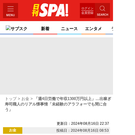
ログイン
会員登録
サブスク
新着
ニュース
エンタメ
ライフ
トップ
お金
「週4日労働で年収1300万円以上」…出稼ぎ
寿司職人のリアル懐事情「未経験のアラフォーでも間に合
う」
更新日：2024年08月16日 22:37
お金
投稿日：2024年08月16日 08:53