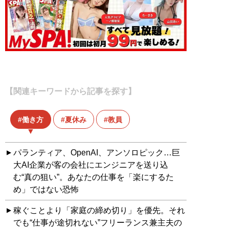
【関連キーワードから記事を探す】
働き方
夏休み
教員
パランティア、OpenAI、アンソロピック…巨
大AI企業が客の会社にエンジニアを送り込
む“真の狙い”。あなたの仕事を「楽にするた
め」ではない恐怖
稼ぐことより「家庭の締め切り」を優先。それ
でも“仕事が途切れない”フリーランス兼主夫の