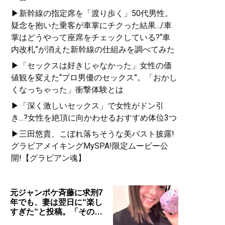
▶新幹線の指定席を「渡り歩く」50代男性。
疑念を抱いた乗客が車掌にチクった結果.../車
掌はどうやって座席をチェックしている?“車
内改札”が消えた新幹線の仕組みを調べてみた
▶「セックスは好きじゃなかった」女性の価
値観を変えた“プロ男優のセックス”。「おかし
くなっちゃった」衝撃体験とは
▶「深く激しいセックス」で女性がドン引
き...?女性を絶頂に向かわせるおすすめ体位3つ
▶三田悠貴、こぼれ落ちそうな美バスト披露!
グラビアメイキングMySPA!限定ムービー公
開!【グラビアン魂】
元ジャンポケ斉藤に求刑7
年でも、妻は翌日に“楽し
すぎた“と投稿。「その…