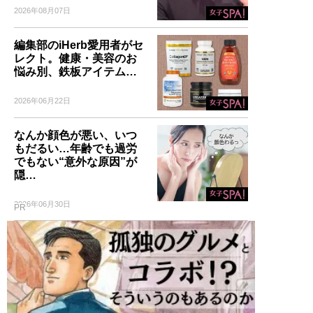
2026年08月07日
編集部のiHerb愛用者がセ
レクト。健康・美容のお
悩み別、鉄板アイテム…
2026年06月22日
なんか顔色が悪い、いつ
もだるい…年齢でも過労
でもない“意外な原因”が
隠…
2026年06月30日
PR