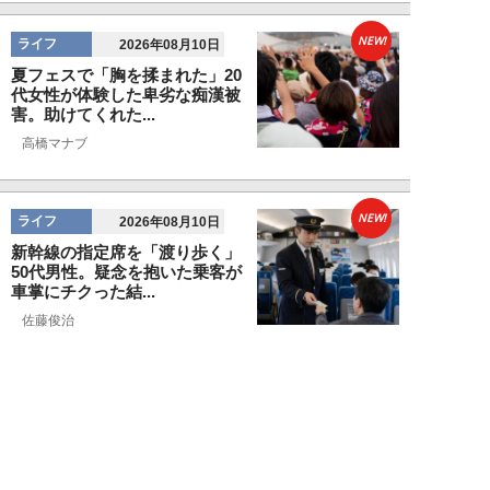
NEW!
ライフ
2026年08月10日
夏フェスで「胸を揉まれた」20
代女性が体験した卑劣な痴漢被
害。助けてくれた...
高橋マナブ
NEW!
ライフ
2026年08月10日
新幹線の指定席を「渡り歩く」
50代男性。疑念を抱いた乗客が
車掌にチクった結...
佐藤俊治
NEW!
ライフ
2026年08月09日
「低学歴なのに、勉強や読書が好
きなのは意味が分からない」
SNS炎上に東大出...