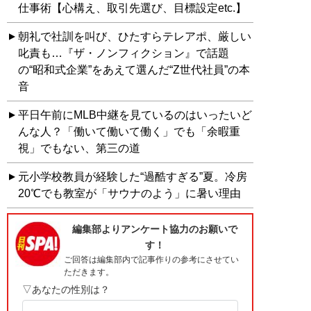
仕事術【心構え、取引先選び、目標設定etc.】
朝礼で社訓を叫び、ひたすらテレアポ、厳しい
叱責も…『ザ・ノンフィクション』で話題
の“昭和式企業”をあえて選んだ“Z世代社員”の本
音
平日午前にMLB中継を見ているのはいったいど
んな人？「働いて働いて働く」でも「余暇重
視」でもない、第三の道
元小学校教員が経験した“過酷すぎる”夏。冷房
20℃でも教室が「サウナのよう」に暑い理由