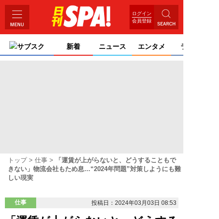
ログイン
会員登録
サブスク
新着
ニュース
エンタメ
ライフ
トップ
仕事
「運賃が上がらないと、どうすることもで
きない」物流会社もため息…“2024年問題”対策しようにも難
しい現実
仕事
投稿日：2024年03月03日 08:53