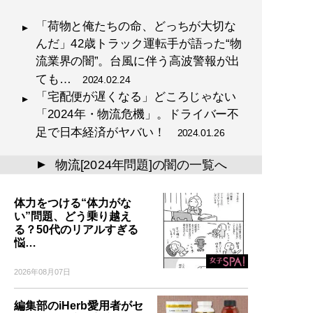
「荷物と俺たちの命、どっちが大切な
んだ」42歳トラック運転手が語った“物
流業界の闇”。台風に伴う高波警報が出
ても…
2024.02.24
「宅配便が遅くなる」どころじゃない
「2024年・物流危機」。ドライバー不
足で日本経済がヤバい！
2024.01.26
物流[2024年問題]の闇の一覧へ
▲
体力をつける“体力がな
い”問題、どう乗り越え
る？50代のリアルすぎる
悩…
2026年08月07日
編集部のiHerb愛用者がセ