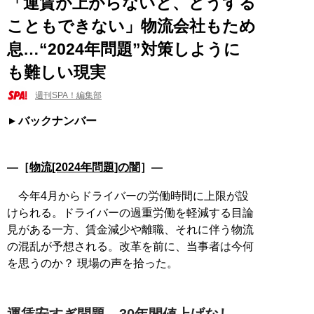
「運賃が上がらないと、どうする
こともできない」物流会社もため
息…“2024年問題”対策しように
も難しい現実
週刊SPA！編集部
バックナンバー
―［
物流[2024年問題]の闇
］―
今年4月からドライバーの労働時間に上限が設
けられる。ドライバーの過重労働を軽減する目論
見がある一方、賃金減少や離職、それに伴う物流
の混乱が予想される。改革を前に、当事者は今何
を思うのか？ 現場の声を拾った。
運賃安すぎ問題。30年間値上げなし、