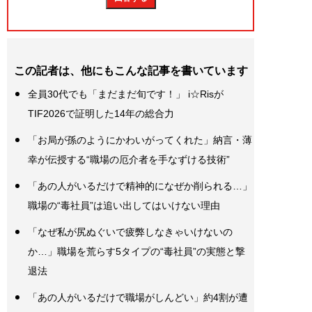
この記者は、他にもこんな記事を書いています
全員30代でも「まだまだ旬です！」 i☆Risが
TIF2026で証明した14年の総合力
「お局が孫のようにかわいがってくれた」納言・薄
幸が伝授する“職場の厄介者を手なずける技術”
「あの人がいるだけで精神的になぜか削られる…」
職場の“毒社員”は追い出してはいけない理由
「なぜ私が尻ぬぐいで疲弊しなきゃいけないの
か…」職場を荒らす5タイプの“毒社員”の実態と撃
退法
「あの人がいるだけで職場がしんどい」約4割が遭