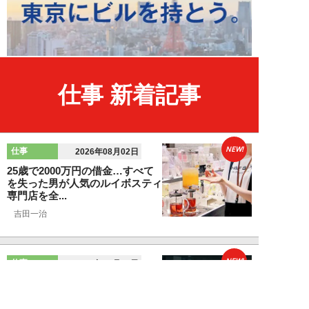
仕事 新着記事
NEW!
仕事
2026年08月02日
25歳で2000万円の借金…すべて
を失った男が人気のルイボスティ
専門店を全...
吉田一治
NEW!
仕事
2026年08月02日
「とにかく成長したい」コンサル
業界に群がる若者たちが「危う
い」理由。目的な...