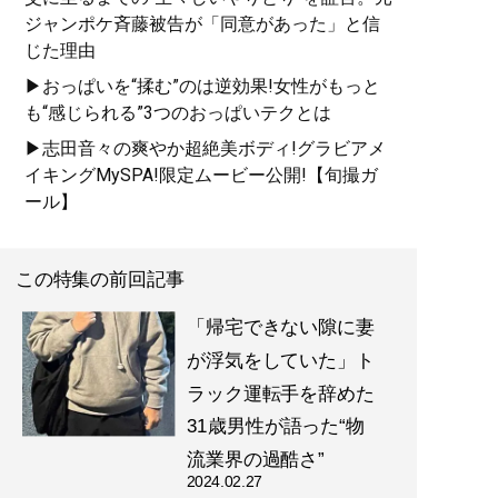
ジャンポケ斉藤被告が「同意があった」と信
じた理由
▶おっぱいを“揉む”のは逆効果!女性がもっと
も“感じられる”3つのおっぱいテクとは
▶志田音々の爽やか超絶美ボディ!グラビアメ
イキングMySPA!限定ムービー公開!【旬撮ガ
ール】
この特集の前回記事
「帰宅できない隙に妻
が浮気をしていた」ト
ラック運転手を辞めた
31歳男性が語った“物
流業界の過酷さ”
2024.02.27