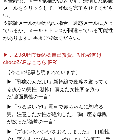
※登録後、メール認証が必要です。受信した認証
メールをクリックして、登録を完了させてくださ
い。
※認証メールが届かない場合、迷惑メールに入っ
ているか、メールアドレスが間違っている可能性
があります。再度ご登録ください。
▶ 月2,980円で始める自己投資。初心者向け
chocoZAPはこちら [PR]
【今この記事も読まれています】
▶「邪魔なんだよ!」新幹線で座席を蹴ってく
る後ろの男性...恐怖に震えた女性客を救っ
た“強面男性の一言”
▶「うるさいぞ!」電車で赤ちゃんに怒鳴る
男。注意した女性が絶句した、隣に座る母親
が放った“衝撃の一言”
▶「ズボンとパンツをおろしました」...口腔性
交に至るまでの“生々しいやりとり”を証言。元