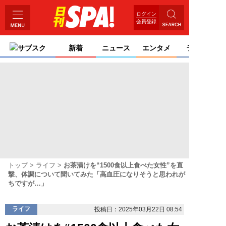
ログイン
会員登録
サブスク
新着
ニュース
エンタメ
ライフ
トップ
ライフ
お茶漬けを“1500食以上食べた女性”を直
撃、体調について聞いてみた「高血圧になりそうと思われが
ちですが…」
ライフ
投稿日：2025年03月22日 08:54