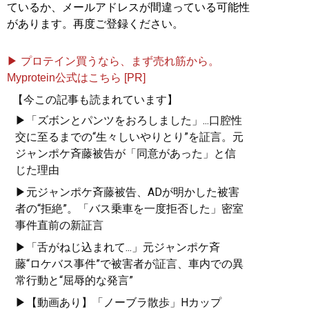
ているか、メールアドレスが間違っている可能性
があります。再度ご登録ください。
▶ プロテイン買うなら、まず売れ筋から。
Myprotein公式はこちら [PR]
【今この記事も読まれています】
▶「ズボンとパンツをおろしました」...口腔性
交に至るまでの“生々しいやりとり”を証言。元
ジャンポケ斉藤被告が「同意があった」と信
じた理由
▶元ジャンポケ斉藤被告、ADが明かした被害
者の“拒絶”。「バス乗車を一度拒否した」密室
事件直前の新証言
▶「舌がねじ込まれて...」元ジャンポケ斉
藤“ロケバス事件”で被害者が証言、車内での異
常行動と“屈辱的な発言”
▶【動画あり】「ノーブラ散歩」Hカップ