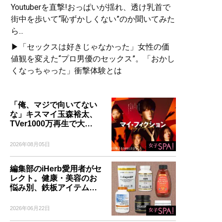
Youtuberを直撃!おっぱいが揺れ、透け乳首で
街中を歩いて“恥ずかしくない”のか聞いてみた
ら...
▶「セックスは好きじゃなかった」女性の価
値観を変えた“プロ男優のセックス”。「おかし
くなっちゃった」衝撃体験とは
「俺、マジで向いてない
な」キスマイ玉森裕太、
TVer1000万再生で大…
2026年08月05日
編集部のiHerb愛用者がセ
レクト。健康・美容のお
悩み別、鉄板アイテム…
2026年06月22日