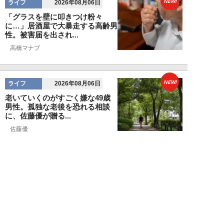
NEW!
ライフ
2026年08月06日
「グラスを壁に叩きつけ粉々
に…」居酒屋で大暴走する高齢男
性。被害届を出され...
高橋マナブ
NEW!
ライフ
2026年08月06日
老いていくのがすごく嫌な49歳
男性。孤独な老後を恐れる相談
に、佐藤優が贈る...
佐藤優
NEW!
ライフ
2026年08月05日
タクシー待ちの長蛇の列に堂々と
割り込む“派手な男女”を、小柄
な女性が「意外...
和泉太郎