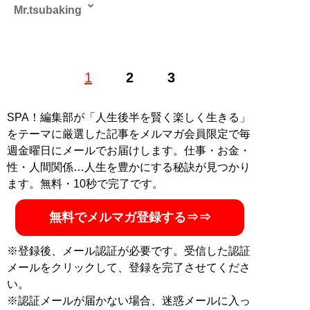
Mr.tsubaking
Boogie the マッハモータースのドラマーとして、
1
2
3
NHK「大！天才てれびくん」の主題歌を担当し、サエキ
けんぞうや野宮真貴らのバックバンドも務める。またBS
朝日「世界の名画」をはじめ、放送作家としても活動
SPA！編集部が「人生後半を賢く楽しく生きる」
し、Webサイト「世界の美術館」での美術コラムやニュ
をテーマに厳選した記事をメルマガ会員限定で毎
ースサイト「TABLO」での珍スポット連載を執筆。その
週金曜日にメールでお届けします。仕事・お金・
ほか、旅行会社などで仏像解説も。
性・人間関係…人生を豊かにする秘訣が見つかり
ます。無料・10秒で完了です。
記事一覧へ
無料でメルマガ登録する⇒⇒
※登録後、メール認証が必要です。受信した認証
メールをクリックして、登録を完了させてくださ
い。
※認証メールが届かない場合、迷惑メールに入っ