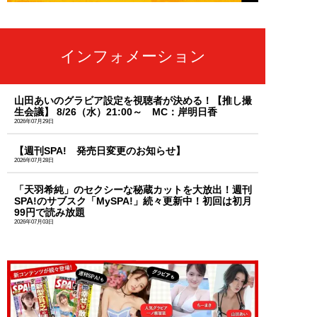
インフォメーション
山田あいのグラビア設定を視聴者が決める！【推し撮
生会議】 8/26（水）21:00～ MC：岸明日香
2026年07月29日
【週刊SPA! 発売日変更のお知らせ】
2026年07月28日
「天羽希純」のセクシーな秘蔵カットを大放出！週刊
SPA!のサブスク「MySPA!」続々更新中！初回は初月
99円で読み放題
2026年07月03日