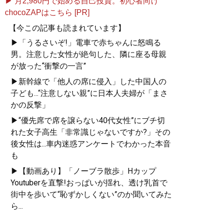
▶ 月2,980円で始める自己投資。初心者向け
chocoZAPはこちら [PR]
【今この記事も読まれています】
▶「うるさいぞ!」電車で赤ちゃんに怒鳴る
男。注意した女性が絶句した、隣に座る母親
が放った“衝撃の一言”
▶新幹線で「他人の席に侵入」した中国人の
子ども...“注意しない親”に日本人夫婦が「まさ
かの反撃」
▶“優先席で席を譲らない40代女性”にブチ切
れた女子高生「非常識じゃないですか?」その
後女性は...車内迷惑アンケートでわかった本音
も
▶【動画あり】「ノーブラ散歩」Hカップ
Youtuberを直撃!おっぱいが揺れ、透け乳首で
街中を歩いて“恥ずかしくない”のか聞いてみた
ら...