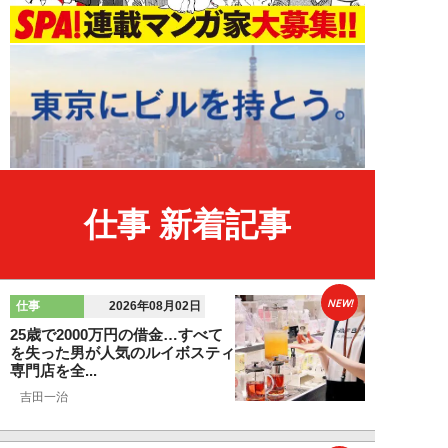
仕事 新着記事
NEW!
仕事
2026年08月02日
25歳で2000万円の借金…すべて
を失った男が人気のルイボスティ
専門店を全...
吉田一治