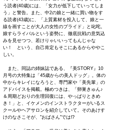
う読者(40歳)には、「女力が低下していってしま
う」と警告。また、中2の娘と一緒に買い物をす
る読者(43歳)に、「上質素材を投入して、娘と一
線を画すことが大人の女性のプライド」と叱咤。
娘すらライバルという姿勢に、徹底抗戦の意気込
みを見せつつ、若けりゃいいってもんじゃな
い！ という、自己肯定もそこにあるからややこ
しい。
また、同誌の姉妹誌である、『美STORY』10
月号の大特集は「45歳からの美人ドッグ」。体の
中からキレイになろうと、専門家や「美先輩」の
アドバイスを掲載。極めつきは、「卵巣きゅん♪
＆周期どおりの生理回復には、やっぱりときめ
き！」と、イケメンのインストラクターがいるス
クールやヘアサロンを紹介していて。そのあけす
けのなさこそが、”おばさん”では!?