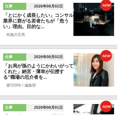
NEW!
仕事
2026年08月02日
「とにかく成長したい」コンサル
業界に群がる若者たちが「危う
い」理由。目的な...
布施川天馬
NEW!
仕事
2026年08月02日
「お局が孫のようにかわいがって
くれた」納言・薄幸が伝授す
る“職場の厄介者を...
週刊SPA！編集部
NEW!
仕事
2026年08月01日
「あの人がいるだけで精神的にな
ぜか削られる…」職場の“毒社
員”は追い出して...
週刊SPA！編集部