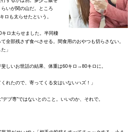
実行するかは別。多少ご飯を
くらいが関の山だ。ところ
0キロも太らせたという。
0キロ太らせました。半同棲
って全部残さず食べさせる。間食用のおやつも切らさない。
した」
しいお世話の結果、体重は60キロ→80キロに。
てくれたので、寄ってくる女はいないハズ！」
“デブ専”ではないとのこと。いいのか、それで。