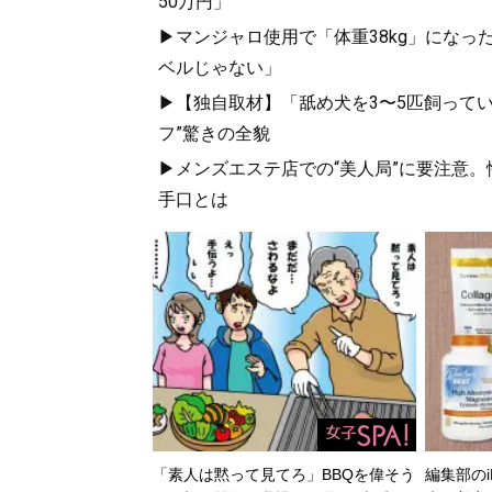
50万円」
▶マンジャロ使用で「体重38kg」になっ
ベルじゃない」
▶【独自取材】「舐め犬を3〜5匹飼って
フ”驚きの全貌
▶メンズエステ店での“美人局”に要注意
手口とは
「素人は黙って見てろ」BBQを偉そう
編集部のi