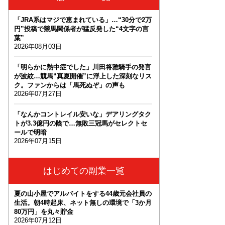
「JRA系はマジで恵まれている」…“30分で2万
円”投稿で競馬関係者が猛反発した“4文字の言
葉”
2026年08月03日
「明らかに熱中症でした」川田将雅騎手の発言
が波紋…競馬“真夏開催”に浮上した深刻なリス
ク。ファンからは「馬死ぬぞ」の声も
2026年07月27日
「なんかコントレイル安いな」デアリングタク
トが3.3億円の陰で…無敗三冠馬がセレクトセ
ールで明暗
2026年07月15日
はじめての副業一覧
夏の山小屋でアルバイトをする44歳元会社員の
生活。朝4時起床、ネット無しの環境で「3か月
80万円」を丸々貯金
2026年07月12日