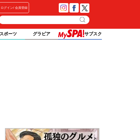
ログイン
会員登録
スポーツ
グラビア
サブスク