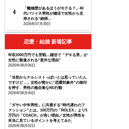
「離婚歴があるほうがモテる？」40
代バツイチ男性が婚活で女性から支
持される“納得...
2026年07月30日
恋愛・結婚 新着記事
年収2000万円でも苦戦…婚活で「デキる男」が
女性に敬遠される“意外な理由”
2026年08月06日
「当初からナルシストっぽいとは思っていたん
ですけど…」女性が密かに“恋愛対象外”の烙印
を押す、男性の無自覚なNG行動
2026年08月04日
「ダサい中年男性」に共通する“時代遅れのフ
ァッション”とは。100万円の「ROLEX」より5
万円の「COACH」が良い理由／女性が男性を
本当に見ているポイントを考えてみた
2026年08月02日