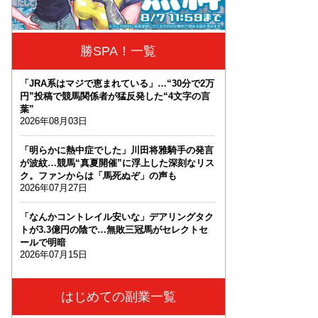
勝SPA！一覧
「JRA系はマジで恵まれている」…“30分で2万
円”投稿で競馬関係者が猛反発した“4文字の言
葉”
2026年08月03日
「明らかに熱中症でした」川田将雅騎手の発言
が波紋…競馬“真夏開催”に浮上した深刻なリス
ク。ファンからは「馬死ぬぞ」の声も
2026年07月27日
「なんかコントレイル安いな」デアリングタク
トが3.3億円の陰で…無敗三冠馬がセレクトセ
ールで明暗
2026年07月15日
はじめての副業一覧