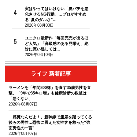
実はやってはいけない「夏バテを悪
化させるNG行動」…プロがすすめ
る“夏のダルさ”...
2026年08月03日
ユニクロ最新作「毎回完売が出るほ
ど人気」「高級感のある見栄え」絶
対に買い逃しては...
2026年08月04日
ライフ 新着記事
ラーメンを「年間800杯」を食す35歳男性を直
撃。「9年で35キロ増」も健康診断の数値は
「悪くない」
2026年08月07日
「邪魔なんだよ！」新幹線で座席を蹴ってくる
後ろの男性…恐怖に震えた女性客を救った“強
面男性の一言”
2026年08月07日