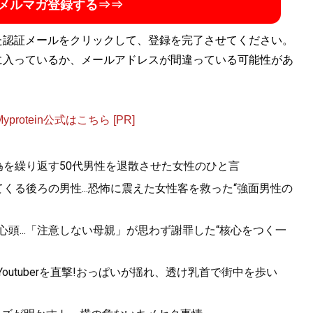
メルマガ登録する⇒⇒
た認証メールをクリックして、登録を完了させてください。
に入っているか、メールアドレスが間違っている可能性があ
otein公式はこちら [PR]
為を繰り返す50代男性を退散させた女性のひと言
くる後ろの男性...恐怖に震えた女性客を救った“強面男性の
心頭...「注意しない母親」が思わず謝罪した“核心をつく一
utuberを直撃!おっぱいが揺れ、透け乳首で街中を歩い