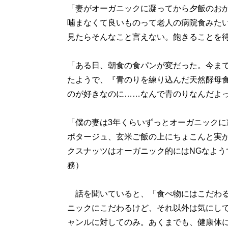
「妻がオーガニックに凝ってから夕飯のお
噛まなくて良いものって老人の病院食みた
見たらそんなこと言えない。飽きることを待
「ある日、朝食の食パンが変だった。今ま
たようで、『青のりを練り込んだ天然酵母
のが好きなのに……なんで青のりなんだよって
「僕の妻は3年くらいずっとオーガニック
ポタージュ、玄米ご飯の上にちょこんと実
クスナッツはオーガニック的にはNGなよう
務）
話を聞いていると、「食べ物にはこだわる
ニックにこだわるけど、それ以外は気にし
ャンルに対してのみ。あくまでも、健康体