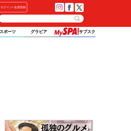
ログイン
会員登録
スポーツ
グラビア
サブスク