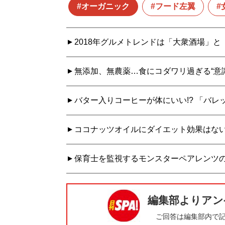
オーガニック
フード左翼
2018年グルメトレンドは「大衆酒場」
無添加、無農薬…食にコダワリ過ぎる“意識
バター入りコーヒーが体にいい!? 「バ
ココナッツオイルにダイエット効果はない
保育士を監視するモンスターペアレンツ