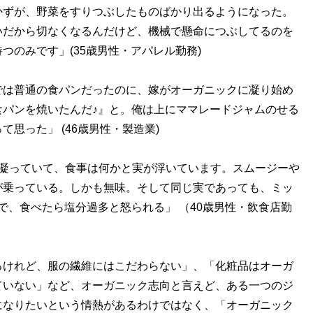
かずが、野菜をすりつぶしたものばかり出るようになった。
いだから切なくなるんだけど、機械で懸命につぶしてるのを
つのみです」(35歳男性・アパレル勤務)
では普通の食パンだったのに、嫁がオーガニックに凝り始め
食パンを焼いたんだ♪』と。俺は上にママレードジャムのせる
思った」 (46歳男性・製造業)
に凝っていて、食事は何かと実が浮いています。スムージーや
が乗っている。しかも無味。そして同じ実であっても、ミッ
で、食べたら塩分過多と怒られる」 （40歳男性・飲食店勤
けれど、服の繊維にはこだわらない」、「化粧品はオーガ
ていない」など、オーガニック志向と言えど、ある一つのジ
になりたいという情熱があるわけではなく、「オーガニック