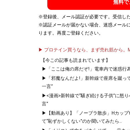
無料で
※登録後、メール認証が必要です。受信し
※認証メールが届かない場合、迷惑メール
ります。再度ご登録ください。
▶ プロテイン買うなら、まず売れ筋から。Mypr
【今この記事も読まれています】
▶「ここは俺の席だぞ!」電車内で迷惑行
▶「邪魔なんだよ!」新幹線で座席を蹴って
一言”
▶<漫画>新幹線で“騒ぎ続ける子供”に怒り
言”
▶【動画あり】「ノーブラ散歩」HカップYo
て“恥ずかしくない”のか聞いてみたら...