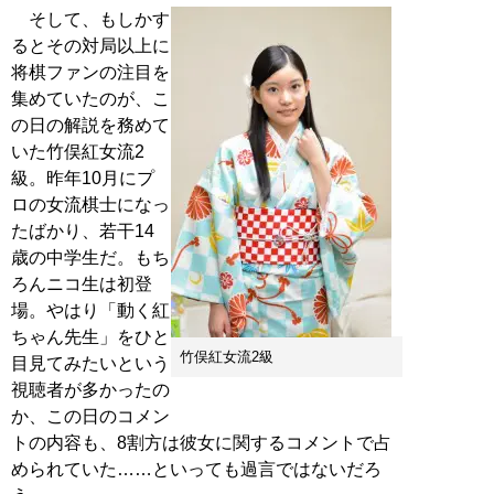
そして、もしかす
るとその対局以上に
将棋ファンの注目を
集めていたのが、こ
の日の解説を務めて
いた竹俣紅女流2
級。昨年10月にプ
ロの女流棋士になっ
たばかり、若干14
歳の中学生だ。もち
ろんニコ生は初登
場。やはり「動く紅
ちゃん先生」をひと
竹俣紅女流2級
目見てみたいという
視聴者が多かったの
か、この日のコメン
トの内容も、8割方は彼女に関するコメントで占
められていた……といっても過言ではないだろ