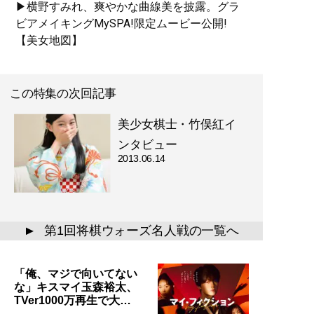
▶横野すみれ、爽やかな曲線美を披露。グラ
ビアメイキングMySPA!限定ムービー公開!
【美女地図】
この特集の次回記事
美少女棋士・竹俣紅イ
ンタビュー
2013.06.14
第1回将棋ウォーズ名人戦の一覧へ
▲
「俺、マジで向いてない
な」キスマイ玉森裕太、
TVer1000万再生で大…