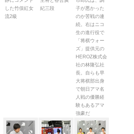
静にコメント
主将と谷合廣
市郎氏は、調
した竹俣紅女
紀三段
子が悪かった
流2級
のか苦戦の連
続。右はニコ
生の進行役で
「将棋ウォー
ズ」提供元の
HEROZ株式会
社の林隆弘社
長。自らも早
大将棋部出身
で朝日アマ名
人戦の優勝経
験もあるアマ
強豪だ