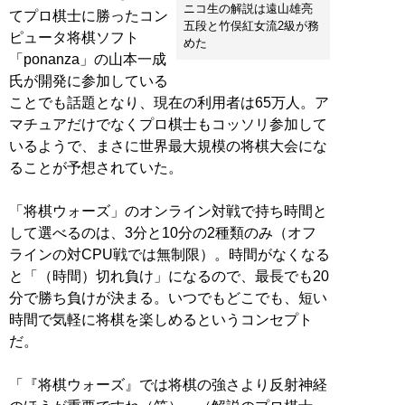
ニコ生の解説は遠山雄亮
てプロ棋士に勝ったコン
五段と竹俣紅女流2級が務
ピュータ将棋ソフト
めた
「ponanza」の山本一成
氏が開発に参加している
ことでも話題となり、現在の利用者は65万人。ア
マチュアだけでなくプロ棋士もコッソリ参加して
いるようで、まさに世界最大規模の将棋大会にな
ることが予想されていた。
「将棋ウォーズ」のオンライン対戦で持ち時間と
して選べるのは、3分と10分の2種類のみ（オフ
ラインの対CPU戦では無制限）。時間がなくなる
と「（時間）切れ負け」になるので、最長でも20
分で勝ち負けが決まる。いつでもどこでも、短い
時間で気軽に将棋を楽しめるというコンセプト
だ。
「『将棋ウォーズ』では将棋の強さより反射神経