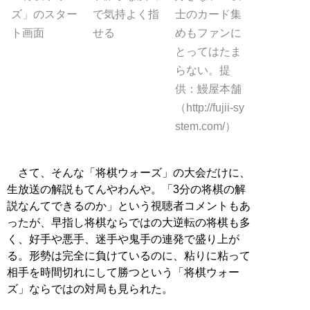
ズ」のスター
で気持よく指
士のカード集
ト画面
せる
めもファンに
とってはたま
らない。提
供：鰻屋本舗
（http://fujii-sy
stem.com/）
さて、そんな「将棋ウォーズ」の大会だけに、
生放送の解説もてんやわんや。「3分の将棋の解
説なんてできるのか」という視聴者コメントもあ
ったが、早指し将棋ならではの大逆転の将棋も多
く、好手や悪手、迷手や鬼手の連発で盛り上が
る。形勢は完全に負けているのに、粘りに粘って
相手を時間切れにして勝つという「将棋ウォー
ズ」ならではの対局も見られた。