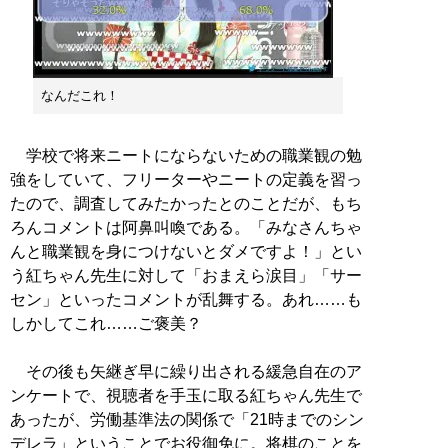
なんだこれ！
学校で将来ニートにならないための職業観の勉
強をしていて、フリーターやニートの定義を習っ
たので、調査してみたかったとのことだが、もち
ろんコメントは阿鼻叫喚である。「みなさんちゃ
んと職業観を身につけないとダメですよ！」とい
う紅ちゃん先生に対して「おまえら涙目」「サー
セン」といったコメントが乱舞する。あれ……も
しかしてこれ……ご褒美？
その後も矢継ぎ早に繰り出される緩急自在のア
ンケートで、視聴者を手玉に取る紅ちゃん先生で
あったが、労働基準法の関係で「21時までのシン
デレラ」ということでお役御免に。将棋のことを