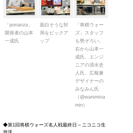
「ponanza」
面白そうな対
「将棋ウォー
開発者の山本
局をピックア
ズ」スタッフ
一成氏
ップ
も勢ぞろい。
右から山本一
成氏、エンジ
ニアの清水史
人氏、広報兼
デザイナーの
みなみん氏
（@warsmina
min）
◆第1回将棋ウォーズ名人戦最終日 – ニコニコ生