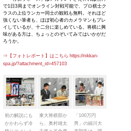
で1日3局までオンライン対戦可能で、プロ棋士ク
ラスの上位ランカー同士の観戦も無料。それほど
強くない筆者も、ほぼ初心者のカメラマンもプレ
イしているが、十二分に楽しめている。将棋に興
味がある方は、ちょっとのぞいてみてはいかがだ
ろうか。
⇒【フォトレポート】はこちら https://nikkan-
spa.jp/?attachment_id=457103
初の解説にも
東大将棋部か
「100万円
かかわらず冷
ら、奥村雄太
男」の細川大