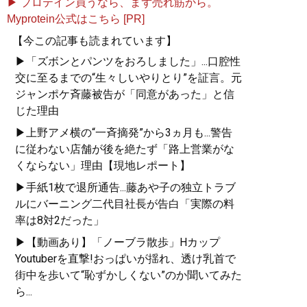
▶ プロテイン買うなら、まず売れ筋から。
Myprotein公式はこちら [PR]
【今この記事も読まれています】
▶「ズボンとパンツをおろしました」...口腔性
交に至るまでの“生々しいやりとり”を証言。元
ジャンポケ斉藤被告が「同意があった」と信
じた理由
▶上野アメ横の“一斉摘発”から3ヵ月も...警告
に従わない店舗が後を絶たず「路上営業がな
くならない」理由【現地レポート】
▶手紙1枚で退所通告...藤あや子の独立トラブ
ルにバーニング二代目社長が告白「実際の料
率は8対2だった」
▶【動画あり】「ノーブラ散歩」Hカップ
Youtuberを直撃!おっぱいが揺れ、透け乳首で
街中を歩いて“恥ずかしくない”のか聞いてみた
ら...