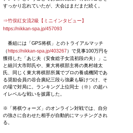
すっかり忘れていたが、大会はまだまだ続く。
⇒竹俣紅女流2級【ミニインタビュー】
https://nikkan-spa.jp/457093
番組には「GPS将棋」とのトライアルマッチ
（
https://nikkan-spa.jp/403267
）で見事100万円を
獲得した「あじ夫（安食総子女流初段の夫）」こ
と細川大市郎氏や、東大将棋部主将の奥村雄太
氏、同じく東大将棋部所属でプロの養成機関であ
る奨励会員の谷合廣紀三段ら強豪も駆けつけ、そ
の場で対局に。ランキング上位同士（※）の超ハ
イレベルな戦いを披露した。
※「将棋ウォーズ」のオンライン対戦では、自分
の強さに合わせた相手が自動的にマッチングされ
る。