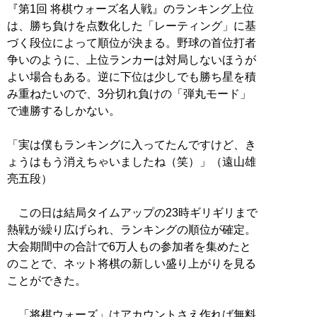
『第1回 将棋ウォーズ名人戦』のランキング上位
は、勝ち負けを点数化した「レーティング」に基
づく段位によって順位が決まる。野球の首位打者
争いのように、上位ランカーは対局しないほうが
よい場合もある。逆に下位は少しでも勝ち星を積
み重ねたいので、3分切れ負けの「弾丸モード」
で連勝するしかない。
「実は僕もランキングに入ってたんですけど、き
ょうはもう消えちゃいましたね（笑）」（遠山雄
亮五段）
この日は結局タイムアップの23時ギリギリまで
熱戦が繰り広げられ、ランキングの順位が確定。
大会期間中の合計で6万人もの参加者を集めたと
のことで、ネット将棋の新しい盛り上がりを見る
ことができた。
「将棋ウォーズ」はアカウントさえ作れば無料