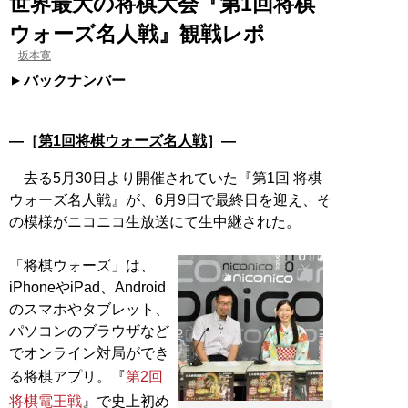
世界最大の将棋大会『第1回将棋
ウォーズ名人戦』観戦レポ
坂本寛
バックナンバー
―［
第1回将棋ウォーズ名人戦
］―
去る5月30日より開催されていた『第1回 将棋
ウォーズ名人戦』が、6月9日で最終日を迎え、そ
の模様がニコニコ生放送にて生中継された。
「将棋ウォーズ」は、
iPhoneやiPad、Android
のスマホやタブレット、
パソコンのブラウザなど
でオンライン対局ができ
る将棋アプリ。『
第2回
将棋電王戦
』で史上初め