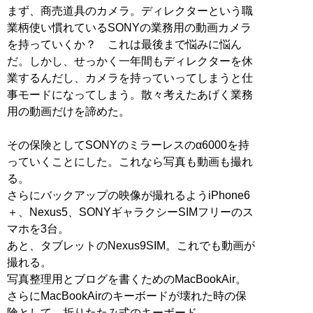
まず、商売道具のカメラ。ディレクターという職
業柄使い慣れているSONYの業務用の動画カメラ
を持っていくか？ これは最後まで悩みに悩ん
だ。しかし、せっかく一年間もディレクターを休
業するんだし、カメラを持っていってしまうと仕
事モードになってしまう。散々考えたあげく業務
用の動画だけを諦めた。
その保険としてSONYのミラーレスのα6000を持
っていくことにした。これなら写真も動画も撮れ
る。
さらにバックアップの映像が撮れるようiPhone6
＋、Nexus5、SONYギャラクシーSIMフリーのス
マホを3台。
あと、タブレットのNexus9SIM。これでも動画が
撮れる。
写真整理用とブログを書くためのMacBookAir。
さらにMacBookAirのキーボードが壊れた時の保
険として、折りたたみ式のキーボード。