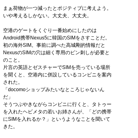
まぁ荷物が一つ減ったとポジティブに考えよう。
いや考えるしかない。大丈夫、大丈夫。
空港のゲートをくぐり一番始めにしたのは
Android携帯Nexus5に韓国のSIMをさすことだ。
初の海外SIM。事前に調べた高城剛的情報だと
NexusのSIMの穴は細く専用のピン刺しが必要と
のこと。
片言の英語とゼスチャーでSIMを売っている場所
を聞くと、空港内に併設しているコンビニを案内
された。
「docomoショップみたいなところじゃないん
だ」
そうつぶやきながらコンビニに行くと、タトゥー
を入れたヘビメタの若いお姉さんが、「どの携帯
にSIMを入れるか？」というようなことを聞いて
きた。