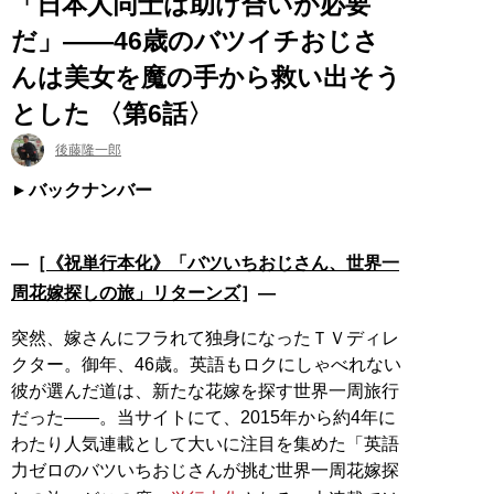
「日本人同士は助け合いが必要
だ」――46歳のバツイチおじさ
んは美女を魔の手から救い出そう
とした 〈第6話〉
後藤隆一郎
バックナンバー
―［
《祝単行本化》「バツいちおじさん、世界一
周花嫁探しの旅」リターンズ
］―
突然、嫁さんにフラれて独身になったＴＶディレ
クター。御年、46歳。英語もロクにしゃべれない
彼が選んだ道は、新たな花嫁を探す世界一周旅行
だった――。当サイトにて、2015年から約4年に
わたり人気連載として大いに注目を集めた「英語
力ゼロのバツいちおじさんが挑む世界一周花嫁探