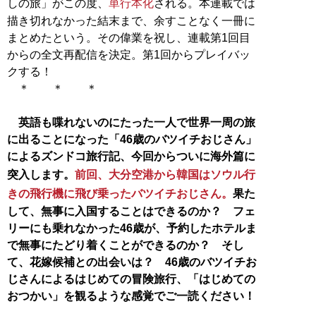
しの旅」がこの度、
単行本化
される。本連載では
描き切れなかった結末まで、余すことなく一冊に
まとめたという。その偉業を祝し、連載第1回目
からの全文再配信を決定。第1回からプレイバッ
クする！
＊ ＊ ＊
英語も喋れないのにたった一人で世界一周の旅
に出ることになった「46歳のバツイチおじさん」
によるズンドコ旅行記、今回からついに海外篇に
突入します。
前回、大分空港から韓国はソウル行
きの飛行機に飛び乗ったバツイチおじさん。
果た
して、無事に入国することはできるのか？ フェ
リーにも乗れなかった46歳が、予約したホテルま
で無事にたどり着くことができるのか？ そし
て、花嫁候補との出会いは？ 46歳のバツイチお
じさんによるはじめての冒険旅行、「はじめての
おつかい」を観るような感覚でご一読ください！