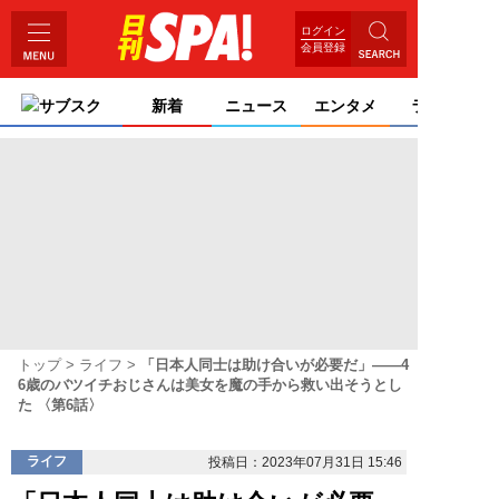
ログイン
会員登録
サブスク
新着
ニュース
エンタメ
ライフ
トップ
ライフ
「日本人同士は助け合いが必要だ」――4
6歳のバツイチおじさんは美女を魔の手から救い出そうとし
た 〈第6話〉
ライフ
投稿日：2023年07月31日 15:46