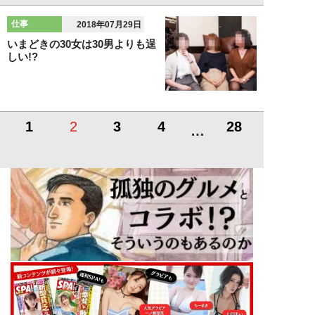
仕事
2018年07月29日
いまどきの30女は30男よりも逞
しい!?
1
2
3
4
28
…