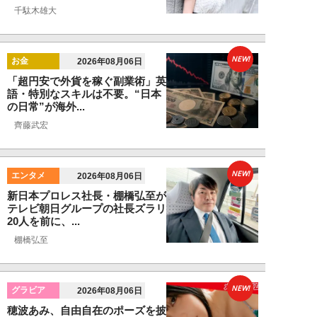
千駄木雄大
NEW!
お金
2026年08月06日
「超円安で外貨を稼ぐ副業術」英
語・特別なスキルは不要。“日本
の日常”が海外...
齊藤武宏
NEW!
エンタメ
2026年08月06日
新日本プロレス社長・棚橋弘至が
テレビ朝日グループの社長ズラリ
20人を前に、...
棚橋弘至
NEW!
グラビア
2026年08月06日
穂波あみ、自由自在のポーズを披