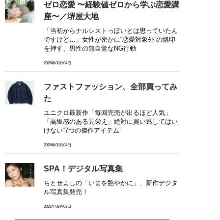
ゼロ恋愛 〜経験値ゼロから学ぶ恋愛講
座〜／堺屋大地
「当初からナルシストっぽいとは思っていたん
ですけど…」女性が密かに“恋愛対象外”の烙印
を押す、男性の無自覚なNG行動
2026年08月04日
ファストファッション、全部買ってみ
た
ユニクロ最新作「毎回完売が出るほど人気」
「高級感のある見栄え」絶対に買い逃してはい
けない“7つの傑作アイテム”
2026年08月04日
SPA！デジタル写真集
ちとせよしの「いまを艶やかに」、新作デジタ
ル写真集発売！
2026年08月03日