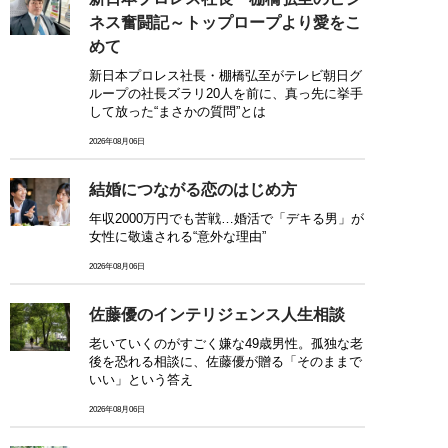
ネス奮闘記～トップロープより愛をこ
めて
新日本プロレス社長・棚橋弘至がテレビ朝日グ
ループの社長ズラリ20人を前に、真っ先に挙手
して放った“まさかの質問”とは
2026年08月06日
結婚につながる恋のはじめ方
年収2000万円でも苦戦…婚活で「デキる男」が
女性に敬遠される“意外な理由”
2026年08月06日
佐藤優のインテリジェンス人生相談
老いていくのがすごく嫌な49歳男性。孤独な老
後を恐れる相談に、佐藤優が贈る「そのままで
いい」という答え
2026年08月06日