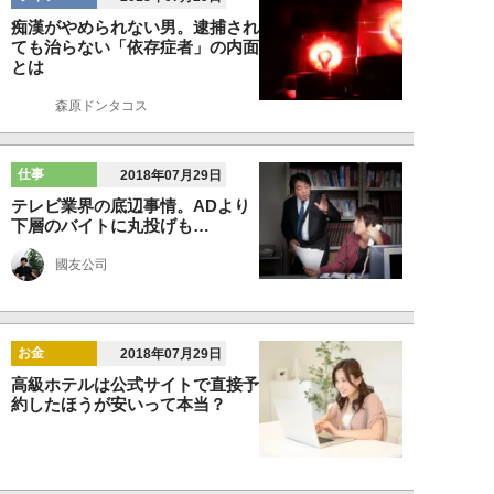
痴漢がやめられない男。逮捕され
ても治らない「依存症者」の内面
とは
森原ドンタコス
仕事
2018年07月29日
テレビ業界の底辺事情。ADより
下層のバイトに丸投げも…
國友公司
お金
2018年07月29日
高級ホテルは公式サイトで直接予
約したほうが安いって本当？