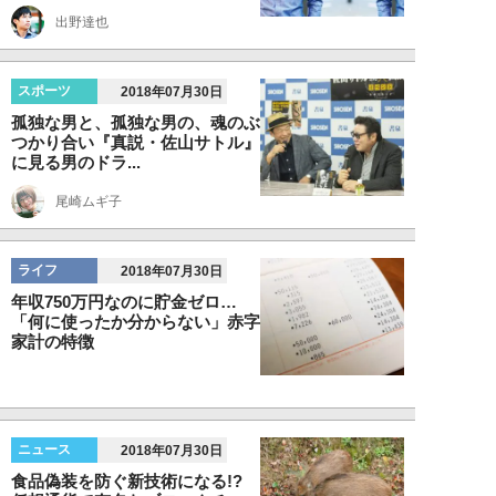
出野達也
スポーツ
2018年07月30日
孤独な男と、孤独な男の、魂のぶ
つかり合い『真説・佐山サトル』
に見る男のドラ...
尾崎ムギ子
ライフ
2018年07月30日
年収750万円なのに貯金ゼロ…
「何に使ったか分からない」赤字
家計の特徴
ニュース
2018年07月30日
食品偽装を防ぐ新技術になる!?