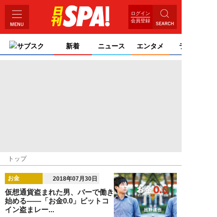
ログイン
会員登録
サブスク
新着
ニュース
エンタメ
ライフ
トップ
お金
2018年07月30日
仮想通貨盗まれた男、バーで働き
始める――「お金0.0」ビットコ
イン盗まレー...