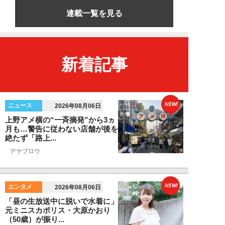
連載一覧を見る
新着記事
NEW!
ニュース
2026年08月06日
上野アメ横の“一斉摘発”から3ヵ
月も…警告に従わない店舗が後を
絶たず「路上...
デヤブロウ
NEW!
エンタメ
2026年08月06日
「昼の生放送中に脱いで水着に」
元ミニスカポリス・大原かおり
（50歳）が振り...