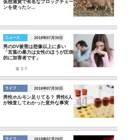
仮想通貨で有名なブロックチェー
ンを使ったシ...
ニュース
2018年07月30日
男のDV被害は想像以上に多い
「言葉の暴力は女性のほうが圧倒
的に加害者です」
藤 文子
ライフ
2018年07月30日
男性ホルモン足りてる？ 男性6人
が検査してわかった意外な事実
ライフ
2018年07月29日