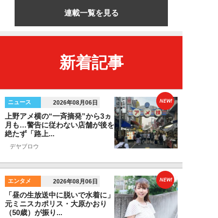
連載一覧を見る
新着記事
NEW!
ニュース
2026年08月06日
上野アメ横の“一斉摘発”から3ヵ
月も…警告に従わない店舗が後を
絶たず「路上...
デヤブロウ
NEW!
エンタメ
2026年08月06日
「昼の生放送中に脱いで水着に」
元ミニスカポリス・大原かおり
（50歳）が振り...