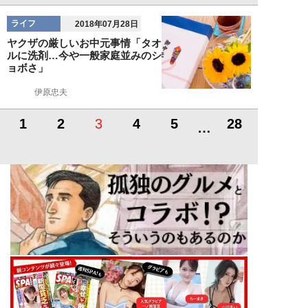
ライフ
2018年07月28日
ヤクザの厳しいお中元事情「タオ
ルに洗剤…今や一般家庭並みのシ
ョボさ」
伊原忠夫
1
2
3
4
5
28
…