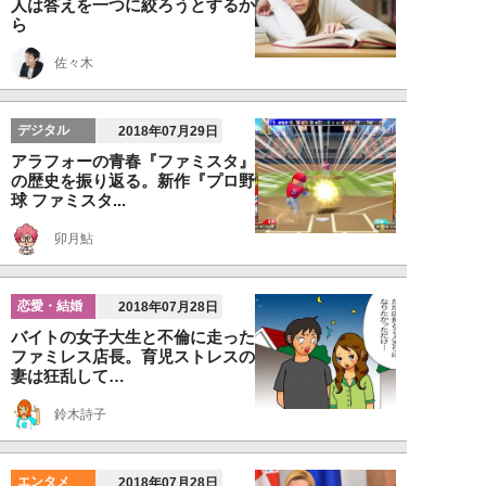
人は答えを一つに絞ろうとするか
ら
佐々木
デジタル
2018年07月29日
アラフォーの青春『ファミスタ』
の歴史を振り返る。新作『プロ野
球 ファミスタ...
卯月鮎
恋愛・結婚
2018年07月28日
バイトの女子大生と不倫に走った
ファミレス店長。育児ストレスの
妻は狂乱して…
鈴木詩子
エンタメ
2018年07月28日