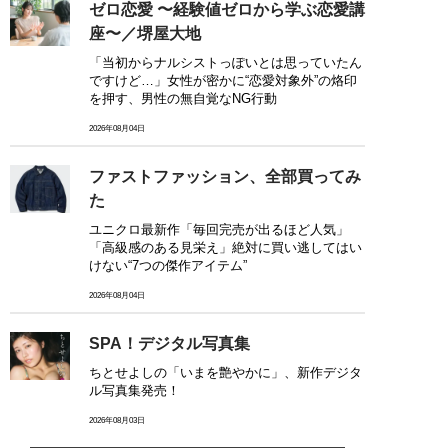
ゼロ恋愛 〜経験値ゼロから学ぶ恋愛講
座〜／堺屋大地
「当初からナルシストっぽいとは思っていたん
ですけど…」女性が密かに“恋愛対象外”の烙印
を押す、男性の無自覚なNG行動
2026年08月04日
ファストファッション、全部買ってみ
た
ユニクロ最新作「毎回完売が出るほど人気」
「高級感のある見栄え」絶対に買い逃してはい
けない“7つの傑作アイテム”
2026年08月04日
SPA！デジタル写真集
ちとせよしの「いまを艶やかに」、新作デジタ
ル写真集発売！
2026年08月03日