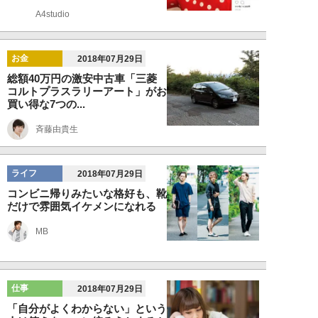
A4studio
お金
2018年07月29日
総額40万円の激安中古車「三菱
コルトプラスラリーアート」がお
買い得な7つの...
斉藤由貴生
ライフ
2018年07月29日
コンビニ帰りみたいな格好も、靴
だけで雰囲気イケメンになれる
MB
仕事
2018年07月29日
「自分がよくわからない」という