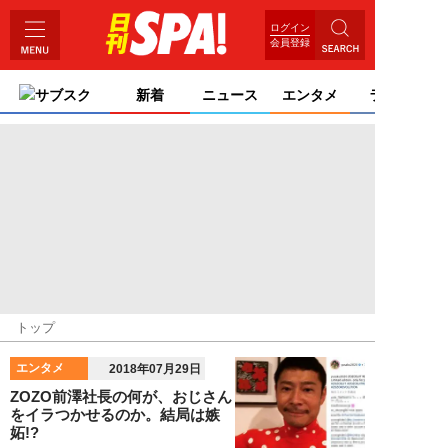
ログイン
会員登録
サブスク
新着
ニュース
エンタメ
ライフ
トップ
エンタメ
2018年07月29日
ZOZO前澤社長の何が、おじさん
をイラつかせるのか。結局は嫉
妬!?