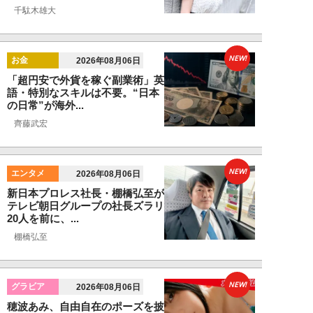
千駄木雄大
NEW!
お金
2026年08月06日
「超円安で外貨を稼ぐ副業術」英
語・特別なスキルは不要。“日本
の日常”が海外...
齊藤武宏
NEW!
エンタメ
2026年08月06日
新日本プロレス社長・棚橋弘至が
テレビ朝日グループの社長ズラリ
20人を前に、...
棚橋弘至
NEW!
グラビア
2026年08月06日
穂波あみ、自由自在のポーズを披