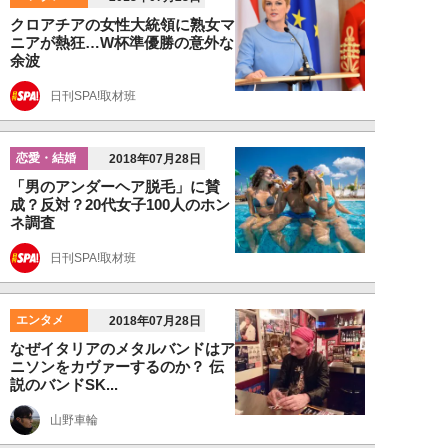
クロアチアの女性大統領に熟女マ
ニアが熱狂…W杯準優勝の意外な
余波
日刊SPA!取材班
恋愛・結婚
2018年07月28日
「男のアンダーヘア脱毛」に賛
成？反対？20代女子100人のホン
ネ調査
日刊SPA!取材班
エンタメ
2018年07月28日
なぜイタリアのメタルバンドはア
ニソンをカヴァーするのか？ 伝
説のバンドSK...
山野車輪