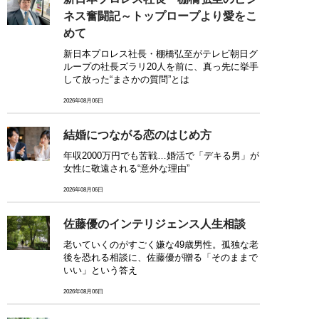
ネス奮闘記～トップロープより愛をこ
めて
新日本プロレス社長・棚橋弘至がテレビ朝日グ
ループの社長ズラリ20人を前に、真っ先に挙手
して放った“まさかの質問”とは
2026年08月06日
結婚につながる恋のはじめ方
年収2000万円でも苦戦…婚活で「デキる男」が
女性に敬遠される“意外な理由”
2026年08月06日
佐藤優のインテリジェンス人生相談
老いていくのがすごく嫌な49歳男性。孤独な老
後を恐れる相談に、佐藤優が贈る「そのままで
いい」という答え
2026年08月06日