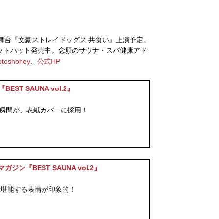
主演舞台『文豪ストレイドッグス 共食い』上演予定。
バケットハット発売中。念願のサウナ・スパ健康アド
toshohey
、
公式HP
T SAUNA vol.2』
しむ瞬間が、表紙カバーに採用！
ン『BEST SAUNA vol.2』
を堪能する表情が印象的！