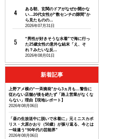
ある朝、玄関のドアがなぜか開かな
い…20代女性が“数センチの隙間”か
ら見たものの...
2026年07月31日
“男性が好きそうな水着”で海に行っ
た25歳女性の意外な結末「え、そ
れ？みたいな反...
2026年08月01日
新着記事
上野アメ横の“一斉摘発”から3ヵ月も…警告に
従わない店舗が後を絶たず「路上営業がなくな
らない」理由【現地レポート】
2026年08月06日
「昼の生放送中に脱いで水着に」元ミニスカポ
リス・大原かおり（50歳）が振り返る、今とは
一味違う“90年代の芸能界”
2026年08月06日