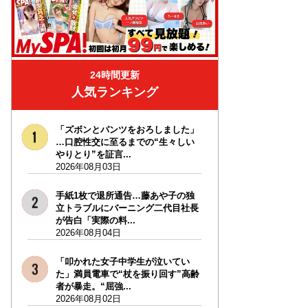
24時間更新
人気ランキング
「ズボンとパンツをおろしました」
…口腔性交に至るまでの“生々しい
やりとり”を証言...
2026年08月03日
手紙1枚で退所通告…藤あや子の独
立トラブルにバーニング二代目社長
が告白「実際の料...
2026年08月04日
「叩かれた女子中学生が泣いてい
た」満員電車で“杖を振り回す”高齢
者が暴走。“屈強...
2026年08月02日