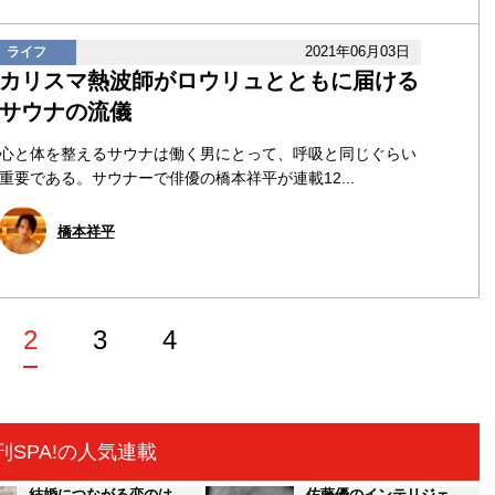
2021年06月03日
ライフ
カリスマ熱波師がロウリュとともに届ける
サウナの流儀
心と体を整えるサウナは働く男にとって、呼吸と同じぐらい
重要である。サウナーで俳優の橋本祥平が連載12...
橋本祥平
2
3
4
刊SPA!の人気連載
結婚につながる恋のは
佐藤優のインテリジェ