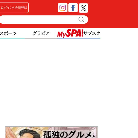
ログイン
会員登録
スポーツ
グラビア
サブスク