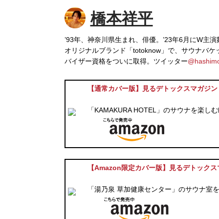
橋本祥平
’93年、神奈川県生まれ、俳優。’23年6月にW
オリジナルブランド「totoknow」で、サウナ
バイザー資格をついに取得。ツイッター
@hashimo
【通常カバー版】見るデトックスマガジン『BES
「KAMAKURA HOTEL」のサウナを楽
【Amazon限定カバー版】見るデトックスマガジ
「湯乃泉 草加健康センター」のサウナ室