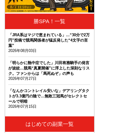
勝SPA！一覧
「JRA系はマジで恵まれている」…“30分で2万
円”投稿で競馬関係者が猛反発した“4文字の言
葉”
2026年08月03日
「明らかに熱中症でした」川田将雅騎手の発言
が波紋…競馬“真夏開催”に浮上した深刻なリス
ク。ファンからは「馬死ぬぞ」の声も
2026年07月27日
「なんかコントレイル安いな」デアリングタク
トが3.3億円の陰で…無敗三冠馬がセレクトセ
ールで明暗
2026年07月15日
はじめての副業一覧