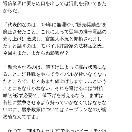
通信業界に要らぬ口を出しては混乱を招いてきた
からだ。
「代表的なのは、’08年に無理やり“販売奨励金”を
廃止させたこと。これによって翌年の携帯電話の
売り上げは激減し、官製大不況と揶揄されまし
た」と話すのは、モバイル評論家の法林岳之氏。
今回もまた、よからぬ影響が？
「懸念されるのは、値下げによって寡占状態にな
ること。消耗戦をやってライバルが皆いなくなっ
たところで、じゃあまた値上げします……という
ことにもなりかねない。それを避けるには“対抗
軸”が必ず必要で、値下げを考えるなら、まずは
各社に競争させるよう持っていかなくてはならな
いのに、競争政策についてはノープランなのが総
務省なんですよ」
かつて、“第4のキャリア”であったイー・モバイ