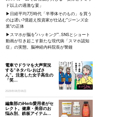
ド以上の過激な宴」
▶日経平均7万時代「半導体そのもの」を買う
のは遅い?億超え投資家が仕込む“ジーンズ企
業”の正体
▶スマホが脳を“ハッキング”...SNSとショート
動画が引き起こす新たな現代病「スマホ認知
症」の実態。脳神経内科院長が警鐘
電車でドラマを大声実況
する“ネタバレおばさ
ん”。注意した女子高生の
「笑…
2026年08月06日
編集部のiHerb愛用者がセ
レクト。健康・美容のお
悩み別、鉄板アイテム…