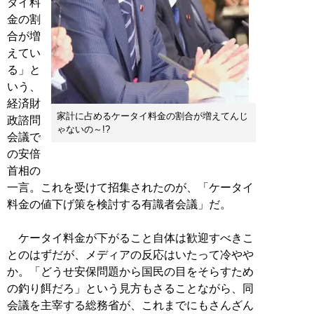
タイ料
金の割
合が増
えてい
る」と
いう、
経済財
家計に占めるケータイ料金の割合が増えてんじ
政諮問
ゃないの～!?
会議で
の安倍
首相の
一言。これを受けて招集されたのが、「ケータイ
料金の値下げ策を検討する有識者会議」だ。
ケータイ料金が下がること自体は歓迎すべきこ
とのはずだが、メディアの反応はいたって冷やや
か。「どうせ安保問題から国民の目をそらすため
の釣り餌だろ」という見方もさることながら、同
会議を主宰する総務省が、これまでにもさんざん