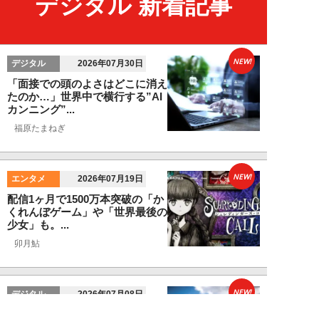
デジタル 新着記事
NEW!
デジタル
2026年07月30日
「面接での頭のよさはどこに消え
たのか…」世界中で横行する”AI
カンニング”...
福原たまねぎ
NEW!
エンタメ
2026年07月19日
配信1ヶ月で1500万本突破の「か
くれんぼゲーム」や「世界最後の
少女」も。...
卯月鮎
NEW!
デジタル
2026年07月08日
米・航空会社のミスで露呈した