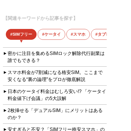
【関連キーワードから記事を探す】
SIMフリー
ケータイ
スマホ
タブレット
密かに注目を集めるSIMロック解除代行副業は
誰でもできる？
スマホ料金が7割減になる格安SIM。ここまで
安くなる“裏の論理”をプロが徹底解説
日本のケータイ料金はむしろ安い!? 「ケータイ
料金値下げ会議」の5大誤解
2枚挿せる「デュアルSIM」にメリットはある
のか？
安すぎると不安？「SIMフリー格安スマホ」の