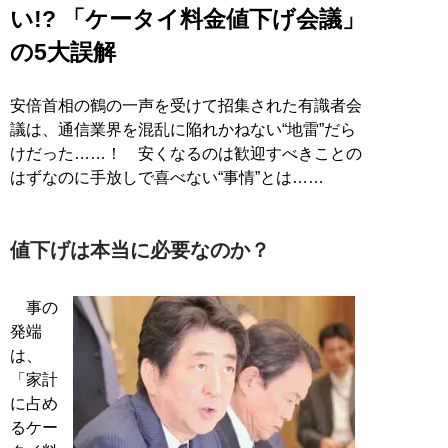
い!? 「ケータイ料金値下げ会議」
の5大誤解
安倍首相の鶴の一声を受けて招集された有識者会
議は、通信業界を混乱に陥れかねない“地雷”だら
けだった……！ 安くなるのは歓迎すべきことの
はずなのに手放しで喜べない“事情”とは……
値下げは本当に必要なのか？
事の
発端
は、
「家計
に占め
るケー