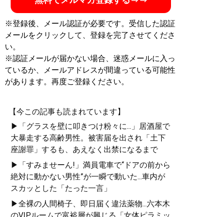
※登録後、メール認証が必要です。受信した認証
メールをクリックして、登録を完了させてくださ
い。
※認証メールが届かない場合、迷惑メールに入っ
ているか、メールアドレスが間違っている可能性
があります。再度ご登録ください。
【今この記事も読まれています】
▶「グラスを壁に叩きつけ粉々に...」居酒屋で
大暴走する高齢男性。被害届を出され「土下
座謝罪」するも、あえなく出禁になるまで
▶「すみませーん!」満員電車で“ドアの前から
絶対に動かない男性”が一瞬で動いた...車内が
スカッとした「たった一言」
▶全裸の人間椅子、即日届く違法薬物...六本木
のVIPルームで富裕層が興じる「女体ピラミッ