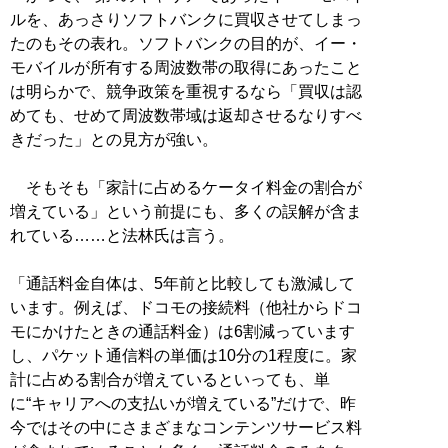
ルを、あっさりソフトバンクに買収させてしまっ
たのもその表れ。ソフトバンクの目的が、イー・
モバイルが所有する周波数帯の取得にあったこと
は明らかで、競争政策を重視するなら「買収は認
めても、せめて周波数帯域は返却させるなりすべ
きだった」との見方が強い。
そもそも「家計に占めるケータイ料金の割合が
増えている」という前提にも、多くの誤解が含ま
れている……と法林氏は言う。
「通話料金自体は、5年前と比較しても激減して
います。例えば、ドコモの接続料（他社からドコ
モにかけたときの通話料金）は6割減っています
し、パケット通信料の単価は10分の1程度に。家
計に占める割合が増えているといっても、単
に“キャリアへの支払いが増えている”だけで、昨
今ではその中にさまざまなコンテンツサービス料