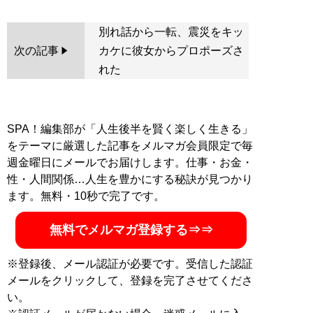
別れ話から一転、震災をキッ
次の記事
カケに彼女からプロポーズさ
れた
SPA！編集部が「人生後半を賢く楽しく生きる」
をテーマに厳選した記事をメルマガ会員限定で毎
週金曜日にメールでお届けします。仕事・お金・
性・人間関係…人生を豊かにする秘訣が見つかり
ます。無料・10秒で完了です。
無料でメルマガ登録する⇒⇒
※登録後、メール認証が必要です。受信した認証
メールをクリックして、登録を完了させてくださ
い。