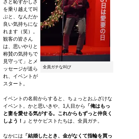
さと恥ずかしさ
を乗り越えて叫
ぶと、なんだか
良い気持ちにな
れます（笑）。
観客の皆さん
は、思いやりと
称賛の気持ちで
見守って」とメ
全員ガチな叫び
ッセージが送ら
れ、イベントが
スタート。
イベントの名前からすると、ちょっとおふざけな
イベント。かと思いきや、1人目から
「俺はもっ
と妻を愛せる気がする。これからもずっと仲良く
しよう！」
とサケビストたちは、全員ガチ。
なかには
「結婚したとき、金がなくて指輪を買っ