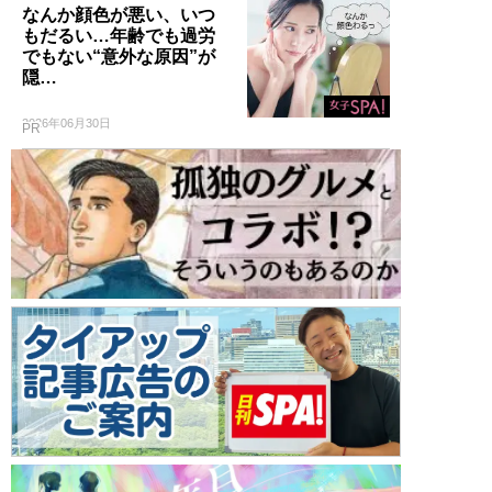
なんか顔色が悪い、いつ
もだるい…年齢でも過労
でもない“意外な原因”が
隠…
2026年06月30日
PR