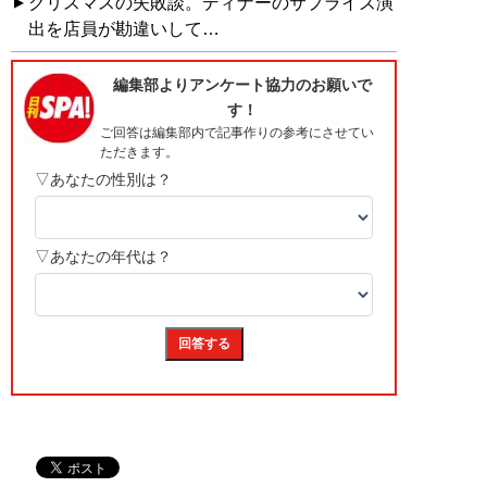
クリスマスの失敗談。ディナーのサプライズ演
出を店員が勘違いして…