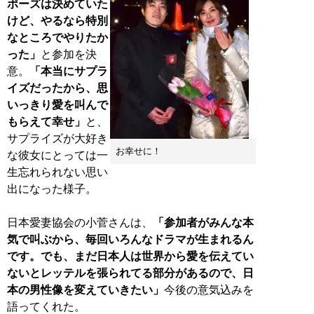
ポーズは決めていた
けど、やるなら特別
なところでやりたか
った」
と参加を決
意。
「本当にサプラ
イズだったから、思
いっきり愛を叫んで
もらえて幸せ」
と、
サプライズが大好き
お幸せに！
な彼女にとっては一
生忘れられない思い
出になった様子。
日本愛妻協会の小菅さんは、
「参加者がみんな本
気で叫ぶから、毎回いろ
んなドラマが生まれるん
です。でも、まだ日本人は世界から愛を伝えてい
ないとレッテルを張られてる部分があるので、日
本の男性像を変えていきたい」
今後の意気込みを
語ってくれた。