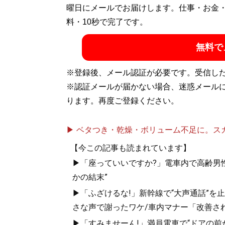
曜日にメールでお届けします。仕事・お金
料・10秒で完了です。
無料で
※登録後、メール認証が必要です。受信し
※認証メールが届かない場合、迷惑メール
ります。再度ご登録ください。
▶ ベタつき・乾燥・ボリューム不足に。スカル
【今この記事も読まれています】
▶「座っていいですか?」電車内で高齢男性
かの結末”
▶「ふざけるな!」新幹線で“大声通話”
さな声で謝ったワケ/車内マナー「改善さ
▶「すみませーん!」満員電車で“ドアの前