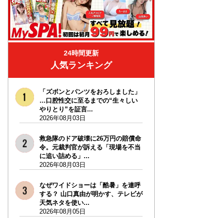
24時間更新
人気ランキング
「ズボンとパンツをおろしました」
…口腔性交に至るまでの“生々しい
やりとり”を証言...
2026年08月03日
救急隊のドア破壊に26万円の賠償命
令。元裁判官が訴える「現場を不当
に追い詰める」...
2026年08月03日
なぜワイドショーは「酷暑」を連呼
する？ 山口真由が明かす、テレビが
天気ネタを使い...
2026年08月05日