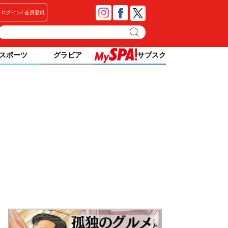
ログイン
会員登録
スポーツ
グラビア
サブスク