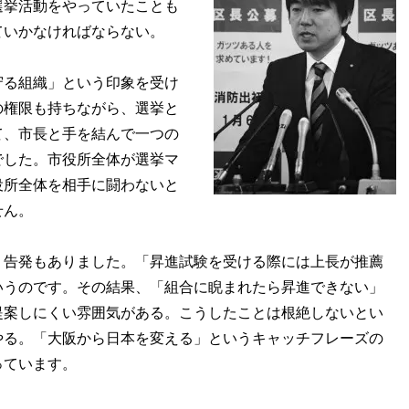
選挙活動をやっていたことも
ていかなければならない。
守る組織」という印象を受け
の権限も持ちながら、選挙と
て、市長と手を結んで一つの
でした。市役所全体が選挙マ
役所全体を相手に闘わないと
せん。
告発もありました。「昇進試験を受ける際には上長が推薦
いうのです。その結果、「組合に睨まれたら昇進できない」
提案しにくい雰囲気がある。こうしたことは根絶しないとい
やる。「大阪から日本を変える」というキャッチフレーズの
っています。