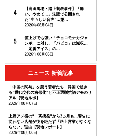
【高田馬場・路上刺殺事件】「痛
い、やめて…」法廷で公開され
た“生々しい音声”…懲...
2026年08月04日
値上げでも強い「チョコモナカジャ
ンボ」に対し、「パピコ」は減収…
「定番アイス」の...
2026年08月06日
ニュース 新着記事
「中国の関与」を疑う若者たち…韓国で起き
る“世代交代の右傾化”と不正選挙抗議デモのリ
アル【現地ルポ】
2026年08月07日
上野アメ横の“一斉摘発”から3ヵ月も…警告に
従わない店舗が後を絶たず「路上営業がなくな
らない」理由【現地レポート】
2026年08月06日