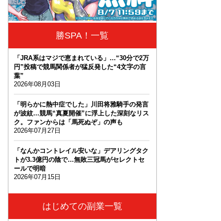
勝SPA！一覧
「JRA系はマジで恵まれている」…“30分で2万
円”投稿で競馬関係者が猛反発した“4文字の言
葉”
2026年08月03日
「明らかに熱中症でした」川田将雅騎手の発言
が波紋…競馬“真夏開催”に浮上した深刻なリス
ク。ファンからは「馬死ぬぞ」の声も
2026年07月27日
「なんかコントレイル安いな」デアリングタク
トが3.3億円の陰で…無敗三冠馬がセレクトセ
ールで明暗
2026年07月15日
はじめての副業一覧