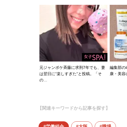
元ジャンポケ斉藤に求刑7年でも、妻
編集部のi
は翌日に“楽しすぎた“と投稿。「そ
康・美容
の…
【関連キーワードから記事を探す】
労働組合
大阪
職場