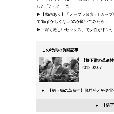
した「たった一言」
▶【動画あり】「ノーブラ散歩」HカップYo
て“恥ずかしくない”のか聞いてみたら...
▶「深く激しいセックス」で女性がドン引き
この特集の前回記事
【橋下徹の革命性
2012.02.07
【橋下徹の革命性】脱原発と発送
【橋下
▲