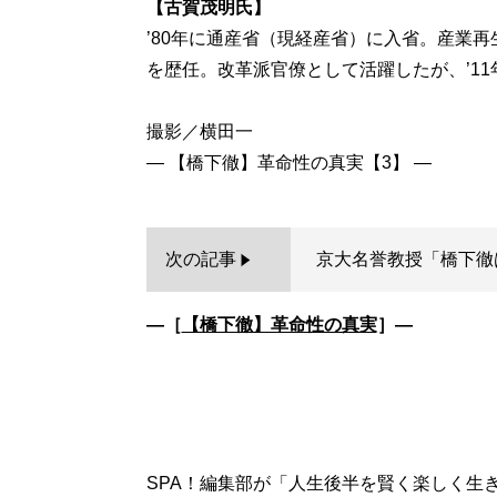
【古賀茂明氏】
’80年に通産省（現経産省）に入省。産業
を歴任。改革派官僚として活躍したが、’11
撮影／横田一
次の記事
京大名誉教授「橋下徹
―［
【橋下徹】革命性の真実
］―
SPA！編集部が「人生後半を賢く楽しく生