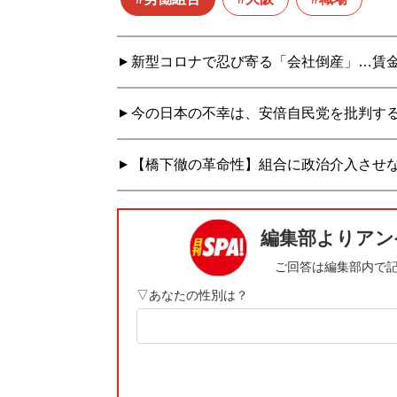
新型コロナで忍び寄る「会社倒産」…賃
今の日本の不幸は、安倍自民党を批判す
【橋下徹の革命性】組合に政治介入させ